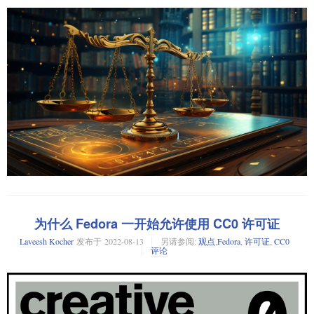
Mozilla 公共许可证
（MPL），转而采用
商业源代码许可证
（BSL）1.1，
许可。当 Elastic 决定 Elasticsearch 不再开源时，他们就利用了这个漏洞，
以及由此引发的 OpenTofu 项目复刻。因 Linux 基金会对 OpenTofu 项目的
这个漏洞实际上一开始就被他们故意安插进去…… Elastic 对 1,573 的贡献
Perens 表示，目前这种情况不常见的原因在于，开源开发者多是为自己和同
开源许可需要进化
支持，HashiCorp 的 CEO David McJannet 表现出极度的不满。
者们、以及所有信任、忠诚于他们，给予他们支持的人们翻了脸。”
样精于技术的人群编写代码。他坚信，为了避免这一情况，应支付给开发
者报酬，让他们有时间和支持去编写用户友好的应用。
在与
The Verge
的交谈中，Meta 人工智能研究副总裁
Joëlle Pineau
为他们
关于许可证切换、源代码复刻以及由此产生的争议，火热的讨论并未减
如今，我们看到企业 Sentry 和之前的案例如出一辙，换汤不换药。公正地
的立场进行了辩解。
少。但在我看来，有一点被人们忽视：人们一直误认为这是新鲜事物，实
讲，Sentry 很长一段时间以来都一直在使用源码可用许可证。在该公司创建
他建议，这笔费用由公司承担，可以采用一种类似度量 GitHub 的软件，据
则不然。
并采用 FSL 前，自 2018 年以来就用了 BSL。如果还有人继续向 Sentry 捐
此分配付款给贡献者，这个软件能精确显示出谁为哪个产品做出了多少贡
需要在信息共享的益处和可能对 Meta 商业造成的潜在成本之间
她说，我们
献代码，那他们肯定知道自己在做什么。
献。他说，
Merico
就是提供这样一种软件的公司。
寻找平衡
。
之前已经有过不止一次，甚至不止十次，公司将开源代码转变为专有程
序，或者隐藏在一个专有的包装中。
那么为何还要做一个新许可证呢？Sentry 的开源负责人 Chad Whitacre 这样
Perens 承认，这需要解决很多阻碍。例如，需要找到一个可以接受的机构来
这种对开源的态度让他们的研究人员能够更加专注地处理 AI 项目。她还补
解释道：“BSL 存在两个显著的弊端。首先，预设的非竞争期为四年，对于
负责度量和分发资金。而且，这种金融结构必须有足够的吸引力，让大量
充说：
首先，人们经常拿走开源代码，但却抹去其许可证信息，然后就此继续下
软件行业来说，这简直就是个漫长的周期。这可能会让人产生一种感觉，
的开发者愿意参与。
去。虽然这并不一定构成窃取行为，实际上，有些许可证，比如 MIT 许可
即最后的开源转变只是一种象征性的举措。这几乎可以说是 100 年那么
开放的方式从内部改变了我们的科研方法，它促使我们不发布任何不安
证和两句版 BSD 许可证，完全允许公司和开发者在他们的专有程序中使用
他深思道：“而且，所有的这一切必须既足够透明，又具备足够的灵活性，
长。对于 Sentry，我们选择将这个期限缩短到三年，但我们也承认，可能连
全的东西，并在一开始就负起责任。
这些代码。例如，我们都熟知以下基于 MIT 许可证的程序，比如
以防止出现许多不同的分叉。因此，我其实也觉得担心，这种设想真的可
三年都过长了。”
Angular、.NET、Node.js、Ruby on Rails 和 React。
以实现吗？”
Joëlle 希望他们的生成型 AI 模型能够和他们过去的
PyTorch
项目一样受到
开发人员可以通过将开源软件集成到其代码库中，节省时间并避免重复发
该许可证期满后，这些代码将会使用 Apache 2.0 或者 MIT 许可证。但实际
热捧。
明轮子。然而，这也带来了严重的许可侵权风险。你必须遵守适用于重新
其次，有一些程序最初以开源的形式开始，但随着时间的推移，原始所有
不论这种设想能否成功，Perens 相信，仅仅依靠 GPL 是远远不够的。“GPL
上，这并不像初听起来那么慷慨。根据 FSL，你可以将它的代码用在任何用
为什么 Fedora 一开始允许使用 CC0 许可证
使用的开源代码的众多开源许可证之一。如果你不这样做，你（或你所在
者和许可证规则发生了变化，以至于许多人甚至都不知道它们曾经是开源
Richard Stallman
问题在于现有的许可证机制
但是，
。她又补充说，这些许可证并不是设计
途 —— “除了竞争性使用的情况下。所谓竞争性使用，指的是利用该软件开
的设计不是作为合同，而是作为一个许可证。
理查德·斯托曼
的初衷并不愿
公司）有可能因违反开源许可证条款而被起诉。即使这种诉讼并不普遍发
的。举例来说，苹果公司的 macOS 就是其中的一个典型。
来处理那些需要利用大量多源数据的软件。
Laveesh Kocher
发布于
2022-08-13
另请参阅:
观点
,
Fedora
,
许可证
,
CC0
发或提供能够与我们的产品或服务竞争的商业产品或服务，不论是该软件
意剥夺任何人的权利，他只是想给予大家权利。因此，它不是合同，而是
生，它们确实存在。实际上，考虑到现在许多开源项目由希望保护其在开
评论
本身，还是我们基于该软件提供的任何其他产品或服务，只要我们是在该
许可证。然而，我们不能再这样了，我们需要具有执行力的合同条款。”
你是否知道 macOS 曾经是开源的？确实，它曾经是。
源社区中的投资的企业运营，这种情况在未来可能更加频繁发生。
为开发者和用户提供了有限责任
对版权侵犯的有限赔偿
这反过来
，以及，
软件发布之日或之前就已经提供了这类竞争产品或服务。”
（解释为：保护）。
当被问到像
HashiCorp
、
Elastic
、
Neo4j
和
MongoDB
这样的公司采用非开
Steve Jobs
1、熟悉开源许可证
macOS 的核心基于 Darwin，这是一种 Unix 操作系统。
史蒂夫·乔布斯
回归
换种说法，你可以查看代码，但不能用这些代码运营业务。如需更深入了
源许可证是否代表了一种可行的服务模式，Perens 认为这需要新的思维。
此外，她还指出：
苹果公司时，引入了他的基于 Unix 的 NeXTStep 操作系统。到了 2000 年，
解，你可以查看该公司的 FSL 版本的 Apache 和 MIT 许可证。就我个人而
了解开源许可证是防止开源许可侵权问题中最重要的一步。很容易认为所
Commons Clause