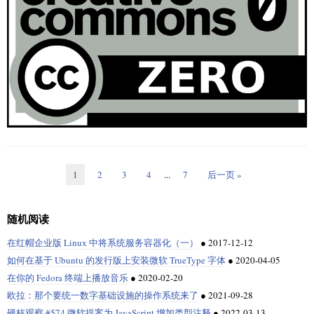
苹果公司逐步放弃了他们的经典 Mac 操作系统，转而支持 macOS Darwin。
言，我认为这两个都不算是开源许可证。
AI 模型与软件不同，涉及的风险更大，因此我认为我们应该对当前用
他对像 “
公共资源条款
” 这样的许可证非常反感，因为这正是 Neo4j 陷入
法
有开源许可证都施加相同的条件，或者它们都基本要求源代码的持续可用
除了来自 NeXTStep 的部分，Darwin 还大量借鉴了开源的 FreeBSD 和 Mach
户许可证进行改变，以更好地适应 AI 模型。
律纠纷
的中心原因之一。
性。实际上，有数十种不同的开源许可证，它们都有着非常不同的条款。
Whitacre 进一步说明了，“更严重的缺陷是 BSL 有过多的参数：变更日期、
操作系统的设计。
简单地认为只要你从一个开源项目获取代码，你可以随意使用它并保持源
变更许可证，以及额外使用授予。最大的问题在于额外使用授予，它是一
但我并不是一名律师，所以我在此问题上听从他们的意见。
他写道：“为什么公共资源条款会引发问题？首先，涉及到品牌问题。开源
如今，如果你深入研究，仍然可以在 macOS 中找到 Darwin，它在
代码可访问，这是一个严重的错误。几个开源许可证的一个典型但经常被
项巨大的填空题，意味着每一个 BSL 实质上都是不同的许可证。”
许可证有一个‘品牌’，这是对他们所赋予的权利的理解。当然，开源本身也
Apple Public Source License
忽视的条件可能是需要向原始作者提供致谢。
我赞同她的观点，我们需要更新现有的许可方案，使之更好地适应 AI 模
苹果公共源代码许可证
2.0 下开源。虽然还有一项名为 PureDarwin 的工作
有品牌，即对开源定义中的权利的理解。然而，公共资源条款看似使用的
我无法反驳这一观点。每个公司的 BSL 都不一样。同时，这也意味着当客
型，以及其他相关事务。
正在努力制作一个独立的 Darwin 操作系统，但进展甚微。在这个过程中，
是开源许可证，但实际上并没有提供同样的权利，这样就滥用了该许可证
2、记录你使用的开源内容
户与使用 BSL 的公司签约时，他们很难确切知道法律上为他们保留了哪些
苹果公司巧妙地减弱了一个重要的开源操作系统的影响力。更为常见的方
的品牌，以获取利润。
OSI 正在努力进行此事
权益。Sentry 希望通过 FSL 让其产品和服务对其客户更具吸引力。
显而易见，
。OSI 的执行董事
Stefano Maffulli
向 The
open core
式是开源软件以 “
开放核心
” 的方式融入商业程序中。简而言之，开放核
建立一个标准化的方法来记录你使用开源代码的情况是一个优秀的做法。
当前的 OSI 批准的许可证无法满足人工智能模型
Verge 透露，他们了解到
“另一个问题是，公共资源条款被添加到不允许进行添加条款的许可证中，
也许这方法行得通。但我赞同 Carrez 所说的：“发布另一种能剥夺开发者在
心，与开源不同的是，这是一种商业模式。在这种模式中，公司基于一个
导入模块或从 GitHub 粘贴代码并不难。但如果你不追踪代码来自何处以及
的需求
。
如 Neo4J 上的 AGPL v3。AGPL 和 GPL 的条款都明确禁止增加新条款。因
技术选择中的自主权的许可证变体并非新鲜事：他们其实就是要从整个软
免费的、开源的核心程序，然后通过加入商业版本或者专有的附加组件来
使用了何种许可证，你可能会忘记在代码库中如何以及在哪里集成开源内
开源是一个具有挑战性的概念。许多人认为，开源意味着可以任意的使用
此，当许可人添加公共资源条款时，他们创造了一个自我矛盾的许可证。”
件生态系统中摧毁开发者的基本自由，从而明确自己对其专有软件及其许
透明、无许可但安全
发展。
他们正在商讨如何与 AI 开发者合作，以提供一个 “
” 的
容。此外，如果你在借用代码时无法证明自己遵守了有效的许可条件，那
软件，并且可以免费下载。这实际上取决于你如何被许可 —— 开发者分享
可使用权的所有权。这并不是开源：这只是包装在开源幌子下的专有门
模型访问。
么在开源许可证发生变化时可能会产生问题。考虑在文档维基（如果有的
Perens 告诉 The Register：“我们已经在（软件即服务）问题上投入了大量的
代码时使用的许可证决定了它。开源软件可以是收费的，也可以限制你如
1
2
3
4
...
7
后一页 »
此术语由 Andrew Lampitt 在 2008 年提出，虽然代表的并不是一个新的概
户。”
话）中添加一个页面，列出你使用的开源代码，以避免出现这个问题。每
研究。我记得参加过一个（自由软件基金会）会议，问题就是，‘我们该如
何去使用它，在极少数情况下，甚至让你陷入法律纠纷。
dual licensing
他还补充说：
当你包含开源组件或依赖时，至少在你自己的源代码中添加注释。
念。他提出这个术语是为了替代混乱的术语 “
双重许可
”。这个命名更改是
何应对谷歌？’ 结果是，那次会议后诞生了 AGPL。”
（题图：MJ/beb19f23-c230-4a3f-9bb3-210066ad749b）
为了 “消除误解，推广一个对于开源社区、付费客户和供应商都有利的商业
Creative Commons
我们肯定需要重新思考许可证的方式，以解决 AI 模型中版权和授权的
Fedora 项目最近决定拒绝所有使用
知识共享
“公共领域专用” CC0 许可证的
随机阅读
3、避免使用未经授权的开源组件
在云服务公司的环境下，Perens 认为 AGPL 或其他各种非开源许可证没有找
模式”。同时，其目标也是为了消解我们现在在 HashiCorp 看到的 “
真正限制，同时仍遵循开源社区的一些原则。
代码，以避免这种情况的出现。CC0 将从新提交代码中准许使用的许可证
准关注的重点。
bait and switch
诱捕并切换
” 类似的争议。
列表中剔除，但是，像艺术品一类的贡献仍被允许所以它，甚至可能在个
在红帽企业版 Linux 中将系统服务容器化（一）
●
2017-12-12
有时，你可能会偶然发现一个隐藏的 GitHub 存储库或其他源代码托管位
开源标准必须推动其演化，以适应新的以及即将出
无论未来如何，显然，
via:
https://www.theregister.com/2023/11/24/opinion_column/
Perens 说，“像 AGPL 这样的许可证，要求软件以某种方式公开自己的源代
案的情况下对当前的软件包进行逐一的处理。
置，其中包含你希望使用的代码，但没有提到任何许可指南。你可能会认
如何在基于 Ubuntu 的发行版上安装微软 TrueType 字体
●
2020-04-05
现的技术
，而此类问题不仅仅局限于 AI。
尽管我们可以辩论这是否是一个 “出色的商业模式”，但无可争议的是它已
码。但我们实际上讨论的是软件的公开演示，而这在版权法下是一种独立
为代码的创建者希望让其成为开源代码，并且你可以根据自己的意愿使用
作者：
Steven J. Vaughan-Nichols
译者：
ChatGPT
校对：
wxy
经成为一个非常流行的模式。然而，近年来，我们看到的趋势是，许多企
如果 Fedora 反对一个软件许可证，通常不会成为新闻。事实上，在那么多
在你的 Fedora 终端上播放音乐
●
2020-02-20
的权利，因为它对于戏剧和电影来说是必需的。由此，我们有权利使用这
它。但这是一个危险的假设。开发人员可能会后续对代码设置特定的许可
对于未来几年开源许可的变革，我充满期待。
source-available
的许可证当中，该项目拒绝了许多许可证。这种情况的意外之处在于，CC0
项在版权法下的权利。我认为那些许可证都在尝试着去实现一个目标，由
业从开放核心模式退回到
源码可得
模式。在源码可得模式下，你可以查看
欧拉：那个要统一数字基础设施的操作系统来了
●
2021-09-28
条件，并要求你遵守这些条件，这可能导致未来产生许可侵权的指控。除
最初被认为是一个有效的许可证，现在只是由于更大的自由及开源
? 对于你来说呢？你认为对于陈旧的开源标准，我们需要进行什么样的改
于它们只试图在开源的基础上稍做改动，所以它们只达成了部分目标。要
所有的代码，但在某些情况下你不能修改或使用它。
非你有非常充分的理由，否则避免使用缺乏明确许可限制的模糊代码。
硬核观察 #574 微软提案为 JavaScript 增加类型注释
●
2022-03-13