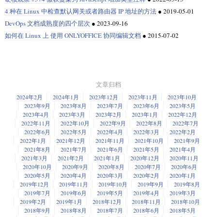
（FOSS）社区内的观点转变而被重新分类。
变？
知道，我们已有 30 年的开源历史了，是时候做一些彻底的变革了。”
4 种在 Linux 中检查默认网关或者路由器 IP 地址的方法
●
2019-05-01
例如，MongoDB
创建
了一种非开源许可证，即
4、创建自己的开源代码
CC0 是因为什么让 Fedora 决定停止支持它，这又是否意味着你不能在你自
（题图：MJ/e8bae5f6-606b-47db-aaea-c992c0bd143e）
当被问到现在大家对 AI 的热情时，Perens 表示了他的不满。
Server Side Public License
DevOps 文档成熟度的四个层次
●
2023-09-16
服务端公共许可证
（SSPL），以应对那些通过提供自托管版本和服务从其
己的项目中使用它呢？
将你自己的软件完全开源是减少与开源许可相关风险的一种方法。这意味
代码中获利的超级云计算公司。
如何在 Linux 上 使用 ONLYOFFICE 协同编辑文档
●
2015-07-02
他说，“我认为 AI 总是在剽窃。当你训练模型时，你其实是在用其他人的受
着你将自动遵守任何要求保留派生源代码的开源许可条件。然而，请记
这一段描述让最熟悉知识共享及其许可系列的人惊讶的是，Fedora 最初批
版权保护的东西来训练。AI 所做的就是混合、匹配，然后输出所输入内容
并非只有 MongoDB 做出了这样的决定。Elastic 在开源核心模型运作的很
住，仅仅开放你自己的代码并不能确保完全遵守许可证。你仍然需要努力
准了 CC0 的软件。毕竟，知识共享从一开始的目标是为艺术作品提供一系
的组合。我们必须考虑这一点，我们该如何补偿那些数据用于训练模型的
via:
https://news.itsfoss.com/open-source-definition-ai/
好，但当亚马逊 AWS 等公司通过提供 ElasticSearch 服务赚取巨额利润时，
确保你遵守每个许可证的规定，因为适用于你借用的代码的许可证可能与
列明确的许可证。该组织的使命和许可证的要求在其名称“知识共享”中就有
人们呢？我们应该使用开源软件训练它吗？我不这么认为，AI 还有更多的
Elastic 在 2021 年做出了
策略调整
。它放弃了开源的 Apache 2.0 许可，转
你选择的开源许可证不同。然而，你无需担心与源代码共享相关的任何条
所体现。
作者：
Sourav Rudra
选题：
lujun9972
译者：
ChatGPT
校对：
wxy
功能，比如读取人们的网站、读取整个维基百科。但对于这些输入的贡献
而采用非开源的 SSPL 和 Elastic 许可证。
款。
者，他们并未得到合理的补偿。所以这确实是一个我们需要解决的大问
文章归档
为了“克服分享信息和创造力的法律障碍”，提供一个自由的框架来为人们组
本文由
LCTT
原创编译，
Linux中国
荣誉推出
题。”
Elastic 和其他几家公司（如 Redis 等）的此类做法，主要目的是阻止云服务
织分享如音乐、医学或教育材料的资源，知识共享组织的前身——
5、自动检测开源组件
2024年2月
2024年1月
2023年12月
2023年11月
2023年10月
公司将他们的开源程序作为一种服务而提供。然而，这个做法反过来对
Open Content Project
2023年9月
2023年8月
2023年7月
2023年6月
2023年5月
至于美国试图阻断中国技术的努力是否有效，Perens 表示这些基本上没有效
开放内容项目
，于 2001 年成立。然而，软件从来不是它的组成要素。为什
Elastic 产生了负面影响，因为 AWS 对这个项目进行了
复刻
。这一切是否让
虽然在代码库内手动跟踪你如何使用开源是很好的做法，但通过使用能够
2023年4月
2023年3月
2023年2月
2023年1月
2022年12月
果。
么呢？因为那时，如 MIT、GPL 一类的重要的软件许可证已经出现了十几
你想起了 HashiCorp？是吧。
自动识别开源组件和依赖项的软件，你可以降低出错的可能性。在这里，
2022年11月
2022年10月
2022年9月
2022年8月
2022年7月
年。
他说，“中国人能做到我们所做的所有事情，只有一两个例外，但也马上就
我们应该考虑两种不同类型的工具。一种是源代码组成分析（SCA）软件，
2022年6月
2022年5月
2022年4月
2022年3月
2022年2月
尽管这些向非开源许可的转变惹怒了一些用户和很多开发者，但这些公司
会赶上。”他指出，尽管他们在先进的芯片方面落后，但他们会迎头赶上。
它会自动扫描源代码并识别从值得信任的外部来源获取的元素。另一种是
2022年1月
2021年12月
2021年11月
2021年10月
2021年9月
很明显，如果一家公司不遗余力地警告你他们制造的东西不适合某种特定
的业绩仍表现相对稳定。你可能对此感到不满，但事实是，对于这些公司
（此处有删节）
2021年8月
2021年7月
2021年6月
2021年5月
2021年4月
软件供应链管理解决方案，除其他功能外，还支持查找和监控应用程序堆
用途，你也许应该相信他们。知识共享的 FAQ 列出了一些反对在软件上使
来说，这种转变在一定程度上取得了成功。
2021年3月
2021年2月
2021年1月
2020年12月
2020年11月
栈中的任何开源依赖项。
用他们的许可证的令人信服的论据，但对于像 Fedora 项目这样的用户来
他也提出，由于美国的出口法律，特别是美国国务院施行的国际武器交易
2020年10月
2020年9月
2020年8月
2020年7月
2020年6月
说，其中一个问题特别突出：专利权。
接着，我们来看红帽公司的情况。红帽公司对其红帽企业 Linux（RHEL）
限制（ITAR）和美国商务部监管的出口管理法规（EAR），与中国保持一
（题图：MJ/2168d466-cfc3-47de-a8a5-fc7ebaaa445f）
2020年5月
2020年4月
2020年3月
2020年2月
2020年1月
代码的使用
施加了限制
，只允许其客户使用。几十年来，红帽公司一直在
定程度的友好关系对开源社区也有影响。
2019年12月
2019年11月
2019年10月
2019年9月
2019年8月
鉴于 CC0 许可证是为公共领域的作品准备的，而且通过使用它，创作者明
权衡作为开源领导者与处理 RHEL 克隆产品（例如 CentOS，以及最新的
2019年7月
2019年6月
2019年5月
2019年4月
2019年3月
确地“放弃了他或她在版权法下对作品的所有权利”，这似乎矛盾的。但是，
AlmaLinux 和 Rocky Linux）的关系。
Perens 解释道：“目前，空间卫星、数字语音编码器、某些 Kraken RF 项目
2019年2月
2019年1月
2018年12月
2018年11月
2018年10月
问题在于，版权法并不适用于专利。事实上，仔细审视许可证的完整措辞
的应用，还有可能数百个其他的开源项目，都还在受限技术名单之上。然
via:
https://www.opensourceforu.com/2022/08/5-ways-to-prevent-open-source-
2018年9月
2018年8月
2018年7月
2018年6月
2018年5月
后可以发现，它在一个令人担忧的部分解决了这个问题，该部分内容如
随着时间的推移，红帽公司对与他人共享其代码表现出越来越大的犹豫。