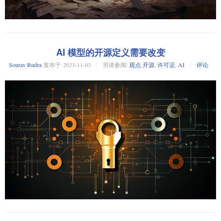
GPL 源代码开放。
Perens 近期刚从中国回来，他在 Bench 2023 大会上做了主题发言。在准备
与我们的对话时，他写下了一些关于他的访问以及关于开源软件社区现状
并不是，不过 “功能源代码许可证” 却更进一步混淆了开源许可证的界
的看法。
限。
AI 模型的开源定义需要改变
他脑海中涌现的一件事是关于红帽的问题。
回溯到我们还用打孔卡和磁带载入软件的那时，所有的程序都是 “自由软
Sourav Rudra
发布于
2023-11-03
另请参阅:
观点
,
开源
,
许可证
,
AI
评论
件” 和 “开源” 的。然而随后专有软件的出现，一切都变了。针对此状况，
“红帽已经不是那个红帽，而是 IBM，”Perens 在给 The Register 分享的备忘
程序员们反抗并发展出了第一个正式的自由和开源软件的定义。
录中写道，“显而易见，他们已经停止了对 CentOS 的分发，而且很长的一
段时间里，他们一直在做我认为违反 GPL 的事情，我曾因为另一家企业做
现如今，不开源的代码甚至成为了罕见的例外。然而，这并未阻止某些误
同样的事情提起过
诽谤案
：他们告诉你，如果你是 RHEL 的客户，你不能
将开源视为一种商业模式，而非开发模式的公司，试图将专有方法和 “开
公开 RHEL 制作的安全补丁的 GPL 源代码，否则他们将不再允许你成为他
源” 代码相结合。最新的案例就是 Sentry 推出的 “
们的客户。这些 IBM 的员工坚称，他们仍然在为上游开源项目贡献补丁
Functional Source License
功能源代码许可证
”（FSL）。
—— 而他们实际上并没有这个义务。
Server-Side Public License
Common Clause
Business Source License
“这种状况已经持续了很长时间，只因为红帽公开发行 CentOS（本质上是
沿袭
服务端公共许可证
（SSPL）、
公共条款
和
商业源代码许可证
的传
RHEL 的无品牌版本），我们才容忍了这一情况。但现在 IBM 不再这么做
统，
FSL
表面上似乎重视开源的重要性，却对开源的核心理念进行嘲讽，形
了。因此，我感觉 IBM 已经从开源社区得到了他们想要的一切，而我们却
容其方式为“享有自由却无需付出努力”。
收到了他们的中指。
呵呵。
“显然，CentOS 对许多企业同样重要，他们正在努力采用 Rocky Linux。我
其实，Sentry 是一个面向开发者的应用代码监控服务，它源于对
倒是希望他们能切换到一个 Debian 衍生版本，不过这也没什么。而开源这
Django（一款开源的，高级的 Python 网络框架）的少量代码开发。如今，
只骆驼背上已经有很多稻草了，会不会有一根压垮它呢？”
你认为开源许可证应当进行演变吗？
它仍然主要用开源代码进行开发。不难看出，没有开源，Sentry 啥都不是。
另外一根压在开源骆驼背上的沉重稻草，Perens 写道，“是开源完全未能服