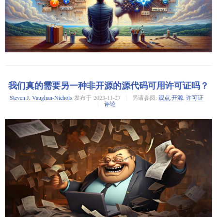
“我们现在的许可证已无法满足需求，” 自由软件的先驱 Bruce Perens 如
是说。
我们真的需要另一种非开源的源代码可用许可证吗？
Bruce Perens，作为开源运动的创始人之一，已准备好迎接接下来的新阶
Steven J. Vaughan-Nichols
发布于
2023-11-27
另请参阅:
观点
,
开源
,
许可证
段：后开源运动。
评论
“我已经写过关于这个话题的论文，试图构建一个许可证原型，” Perens 在
与 The Register 网站的独家采访中解释道，“很显然，我需要律师的协助。
接下来，我将寻求一些研究资金。”
Perens 提到，开源社区需要解决几个紧迫的问题。
“最首要的一点，我们现在的许可证已无法满足需求，”他表示，“我们已经
给了企业太多时间去找到所有的漏洞，因此，我们需要做出些新的改变。
当三分之一的付费 Linux 系统在销售时都规避了 GPL 许可证时，很显然
GPL 并没有起到应有的作用。我说的就是 RHEL。”
Red Hat Enterprise Linux
RHEL 是
红帽企业 Linux
的缩写，6 月份，这个属于 IBM 的公司
停止
了对