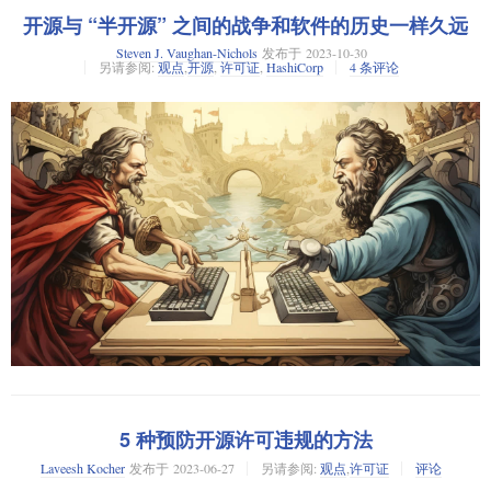
人工智能（AI）崭露头角
2023 年，我们以
开始了新的一年，同时也见证了
source-available
务于普通人。在大多数情况下，如果他们使用的是开源软件，也是通过如
开源与 “半开源” 之间的战争和软件的历史一样久远
这也同样适用于其他所有使用 “
源代码可用
” 或其他半开源许可证的公司。
众多公司全力以赴投身于 AI。
苹果公司的 iOS 或谷歌的安卓这样的专有软件公司的系统，这两者都用开
它们都源自于开源公司，然后为了最大化利润，它们将免费获取的代码进
Steven J. Vaughan-Nichols
发布于
2023-10-30
源作为基础设施，但大部分应用程序还是专有的。普通人对于开源一无所
另请参阅:
观点
,
开源
,
许可证
,
HashiCorp
4 条评论
行了重新许可，以锁定代码。
Mozilla
比如说
，它在 2023 年初制定了
开源 AI 计划
，以开发各种 AI 驱动
知，他们也不知道我们所倡导的自由是他们应该日益关心的问题。其实，
HuggingChat
的解决方案。而
也成为了第一个推出 ChatGPT
开源替代品
的
现如今，开源已经被用来监视甚至剥削他们。”
Open Source Initiative
正如
开源倡议
（OSI）董事会副主席 Thierry Carrez 对我说的，“有些公司
组织。
通过利用开源代码库作为主体建立了他们的软件，不需要在使用数百个开
正如 Perens 所阐述的，自由软件走过了半个世纪的历程，而开源的首度亮
Large Language Model
源软件包作为他们的依赖关系之前就请求许可。他们通过公开承诺遵守开
相也已有 30 年的光阴。“难道现在不该是我们审视过去所做所为，并寻求
即便是 Meta，他们也不例外。他们自家的
大型语言模型
（LLM）
Llama 2
源原则建立了口碑。但在试图追求更大价值的过程中，他们短视地放弃了
是否能做的更好的时候了吗？当然，同时我们也需要对开源进行保护。开
项目在这一年都颇受关注，几个月前他们甚至推出了一款新的
ChatGPT 竞
最初带给他们成功的模式。”说的真对。
源将一直存在，并提供相同的规则和范式，但接续开源的新模式应当有一
争对手
。
个全新的称谓，并且永远不应该假冒为开源。此刻，我暂且称其为‘
例如 Sentry、
MariaDB
、
Redis
和
HashiCorp
这样一些前开源公司，之所以
Meta 的 Llama 2 模型并不像人们
然而，也有很多人开始
提出质疑
，主张
Post-Open
后开源
’。”
他们能做出这样的举动，可以归功于他们采用了侵犯了权利的
期望的那样开放
，查看它的开源许可证似乎更是印证了这个观点。
Contributor License Agreements
贡献者许可协议
（CLA）。这些协议是一种法律文件，它定义了贡献者为
他所描述的“后开源”，比开源稍微复杂一些。它将明确企业与开发者的关
不允许拥有超过 7 亿日活跃用户的服务使用 Llama 2
该许可证
，同样的，
他们的代码在开源项目中被使用所设定的条款。尽管有些 CLA，像 Apache
系，以确保企业为所获得的利益支付合理的费用。对于个人和非营利机
它也不能被用于训练其他的语言模型
。
Developer Certificate of Origin
构，仍可免费使用，而且只需一个许可证即可。
软件基金会的 CLA 或 Linux 的
开发者原创证书
，只是用来保护他们项目的
法律权利。但其他一些，比如 MongoDB 的贡献者协议，却被用来占有你的
Open Source Initiative
他设想了一个简单的年度合规程序，让企业可以获得使用“后开源”软件所需
未能满足
这也就意味着 Meta 对于 Llama 2 的许可证
开源倡议组织
（OSI）
代码及其版权。通过这样的 CLA，在任何他们喜欢的方式中使用和重新许
的所有权利。企业将会资助开发者，鼓励他们编写非技术专家也能使用的
Open Source Definition
全部要求
的
开源定义
（OSD）所列出的
。
HashiCorp 放弃开源原则这件事并无新意。
可你的代码，对于他们来说易如反掌。
软件。
人们可以争辩，像
EleutherAI
和
Falcon 40B
这样的机构就做出了很好的示
Linux Foundation Members Summit
SourceHut 的创始人兼首席执行官 Drew Devault 在谈论 Elasticsearch 从开源
5 种预防开源许可违规的方法
Perens 指出，看看苹果公司、谷歌和微软等的流行应用，“因为许多软件倾
在加利福尼亚蒙特利召开的
Linux 基金会成员峰会
上，最受关注的议题是
范，展示了如何适当地处理 AI 的开源许可。
向“源码可用”转变
时表达了他的观点：“Elasticsearch 归其 1,573 名贡献者所
向于以用户为目标，所以他们当然会受到大量的监控，甚至在某些情况下
人工智能和开源。而第二重要的话题涉及到 HashiCorp 放弃 Terraform 的
Laveesh Kocher
发布于
2023-06-27
另请参阅:
观点
,
许可证
评论
有，他们自己保留着版权，并向 Elastic 授予了一个无条件分发他们作品的
Mozilla Public License
Business Source License
被滥用。所以，开源开始真正为普通人服务的时机已经到来。”
然而，Meta 对此的看法却截然不同。