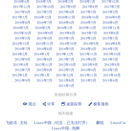
而，由于好几起诉讼的影响，ITAR 和 EAR 都为‘公开的信息’开了一道口
licensing-violations/
2018年4月
2018年3月
2018年2月
2018年1月
2017年12月
下：“宣告者拥有的任何商标或专利权都没有被本文本放弃、抛弃、交出、
现在，你可以（且很多人确实正在这么做）辩论红帽公司不再是一个真正
子，这并不意味着是‘公域软件’，那是版权的问题。它的含义是‘非商业秘
2017年11月
2017年10月
2017年9月
2017年8月
2017年7月
租赁或以其他方式修改。”
的开源公司。批评者认为，红帽公司虽然仍然严格遵守 GNU 通用公共许可
作者：
Laveesh Kocher
选题：
lkxed
译者：ChatGPT 校对：
wxy
密’，所以它包括开源与公开的研究。
2017年6月
2017年5月
2017年4月
2017年3月
2017年2月
证（GPL）的条款，但已经失去了开源精神。
2017年1月
2016年12月
2016年11月
2016年10月
2016年9月
换言之，即使被 CC0 许可的东西的作者可能愿意放弃对它的权力，但他们
本文由
LCTT
原创编译，
Linux中国
荣誉推出
“现在，根据 ITAR 和 EAR，完全公开的项目可以不受限制地运行。不久
2016年8月
2016年7月
2016年6月
2016年5月
2016年4月
仍然可以自由的为它申请专利。更糟糕的是，他们仍然保留着以他们认为
虽然 RHEL 和与其相关的一系列程序仍在产生可观的利润，但红帽公司希
Open Research Institute
2016年3月
2016年2月
2016年1月
2015年12月
2015年11月
前，
开源研究院
做了一项工作，使这样的项目得到了美国的国务院和商务
合适的方式使用该专利的能力。
望能够从中获取更多的收益，因此，它也开始逐步偏离开源原则。
2015年10月
2015年9月
2015年8月
2015年7月
2015年6月
部的明确批准。因此，目前有可能运行一个开源项目，开发原本可能属于
理论上来说，这意味着最初在 CC0 下提供的源代码的人在发布了代码之
2015年5月
2015年4月
2015年3月
2015年2月
2015年1月
实际上，所有这些案例的共同之处在于：对更大财富的欲望。如圣经所
‘军用’ 的技术，包括与原本受 ITAR 和 EAR 限制的国家合作。这对于我们
2014年12月
2014年11月
2014年10月
2014年9月
2014年8月
后，他们可能会在之后断言任何使用该代码的人侵犯了他们的专利，并要
言，“贪财是万恶之根”。我不确定这一句话的真假，但我确实知道，对金钱
保护开源技术和公共研究都很重要。随着美国政客对 3D 打印枪支等事务越
2014年7月
2014年6月
2014年5月
2014年4月
2014年3月
求支付专利费。
的热爱和开源原则很难两全。
来越关心，以及许多人希望更严格地限制与中国等国的技术分享，这项权
2014年2月
2014年1月
2013年12月
2013年11月
2013年10月
益总是受到威胁。”
这显然会让像 Fedora 这样的项目担忧。考虑一下这样的情形：CC0 许可的
Richard M Stallman
2013年9月
2013年8月
2013年7月
2013年6月
2013年5月
对于从开源软件中赚钱并没有错误之处。
理查德·斯托曼
（RMS）曾言：“工
代码进入到一个系统的核心，然后被提供给数以百万计的用户。突然间，
2013年4月
2012年11月
2012年10月
2012年9月
2012年8月
Perens 表示：“我认为，我们有可能与这个国家发生纷争，这是非常可怕
作寻求报酬，或者寻求尽可能增加收入，这并没有错，只要不采用破坏性
不知道从哪里冒出来的原创作者，声称侵犯了专利权，并要求付款。红帽
2012年7月
2012年6月
2012年5月
2012年4月
2012年3月
的。但如果你看看这些人，他们和今天的我们非常相似。我们真的应该和
的方式即可。” 然而，在 RMS 看来，“通过限制它们的使用来从程序的用户
2012年2月
2012年1月
2011年12月
2011年11月
2011年10月
或 Fedora 的律师可以驳倒这种说法么？也许吧。那么，为了查明真相而使
平共处。”
中挤取金钱，是一种破坏行为。”
2011年9月
2011年7月
2011年6月
2011年5月
2011年4月
用 CC0 代码值得么？不值得。
2011年3月
（题图：DA/b125f972-5005-44c0-8fd2-88526c27b307）
尽管在现今开源软件与商业实践交汇的情况下，RMS 的观点可能并不如过
要着重提到的是，这完全不是一个新问题。实际上，早在 2012 年，专利条
去那样深受欢迎，但他仍然拥有众多的支持者。
其他经典分类
款就阻止了开源倡议（OSI）许可证的审查委员会，他们无法最终确定 CC0
是否真正符合他们对开源许可证的定义。委员会未能达成一致意见，因为
（题图：MJ/b06e9a62-5c0d-49c5-a7b3-fd5af60ac0b1）
观点
分享
桌面应用
极客漫画
其成员认为将此类条款纳入软件许可将创造一个危险的先例。考虑到
via:
https://www.theregister.com/2023/12/27/bruce_perens_post_open/
Fedora 动荡的历史，它最初接受 CC0 的决定着实让人费解。
相关链接
作者：
Thomas Claburn
译者：
ChatGPT
校对：
wxy
飞蚊话 - 主站
Linux中国（纪念，已无法打开）
麟悦
LinuxCat
via:
Linux中国 - 泡网
https://www.theregister.com/2023/10/27/open_source_vs_sort_of_open_sourc