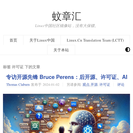
蚊章汇
Linux中国社区镜像站，没有大保镖。
首页
关于Linux中国
Linux.Cn Translation Team (LCTT)
关于本站
标签 许可证 下的文章
专访开源先锋 Bruce Perens：后开源、许可证、AI
Thomas Claburn
发布于
2024-01-02
另请参阅:
观点
,
开源
,
许可证
评论