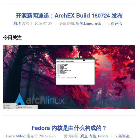
教程的其他部分，让我来给大家展示一些 JStock 的实用功能
开源新闻速递：ArchEX Build 160724 发布
监视监控列表中股票价格的波动
棣琦
发布于
2016-07-30
另请参阅:
新闻
,
Linux
,
arch
1 条评论
它以安全作为设计思想，所以发垃圾信息的人和黑客们不能轻易的实现其
使用 JStock 你可以创建一个或多个监视列表，它可以自动的监视股票价格
企图。它能很好的支持各种现代设备，并可以相应的调整以手机和平板的
今日关注
的波动并给你提供相应的通知。在每一个监视列表里面你可以添加多个感
显示。
兴趣的股票进去。之后在“Fall Below”和“Rise Above”的表格里添加你的警
戒值，分别设定该股票的最低价格和最高价格。
在 Ubuntu 16.04 上安装 Discourse
Wireshark 2.0.5 发布。作为全球最流行的网络协议分析工具，安全专家们可
以使用Wireshark来分析并解决网络问题。最新版本修复了20多个问题，更
让我们开始吧 ! 最少需要 1G 的内存，并且官方支持的安装过程需要已经安
新了对内置的802.11 Radiotap, BGP, CAN, CANopen, H.248 Q.1950, IPv4,
装了 docker。 说到 docker，它还需要安装Git。要满足以上的两点要求我们
IPv6等协议的支持。
只需要运行下面的命令：
Fedora 内核是由什么构成的？
基于最新 Arch Linux 技术的 ArchEX Build 160724 发布，在这个发行版中
包括了最新的软件包，比如Linux内核4.6.4。据该操作系统开发者 Arne
Laura Abbott
发布于
2016-07-29
另请参阅:
观点
,
内核
,
Fedora
7 条评论