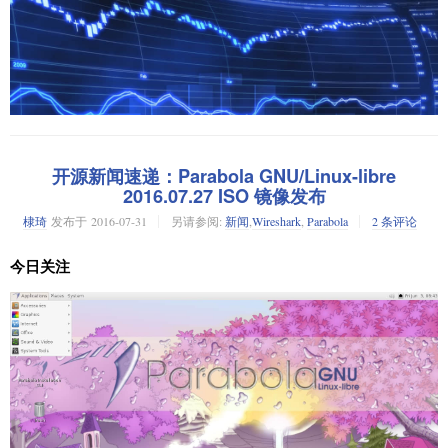
开源新闻速递：Parabola GNU/Linux-libre
2016.07.27 ISO 镜像发布
棣琦
发布于
2016-07-31
另请参阅:
新闻
,
Wireshark
,
Parabola
2 条评论
今日关注
好用的开源投资组合管理
对于我们这些 Linux 爱好者们，我也找到了一些
工具
，用来在 Linux 上管理和跟踪股票的投资组合，这里高度推荐一个基
于 java 编写的管理软件
JStock
。如果你不是一个 java 粉，也许你会放弃
它，JStock 需要运行在沉重的 JVM 环境上。但同时，在每一个安装了 JRE
的环境中它都可以马上运行起来，在你的 Linux 环境中它会运行的很顺
畅。
“开源”就意味着免费或标准低下的时代已经过去了。鉴于 JStock 只是一个
个人完成的产物，作为一个投资组合管理软件它最令人印象深刻的是包含
了非常多实用的功能，以上所有的荣誉属于它的作者 Yan Cheng Cheok！例