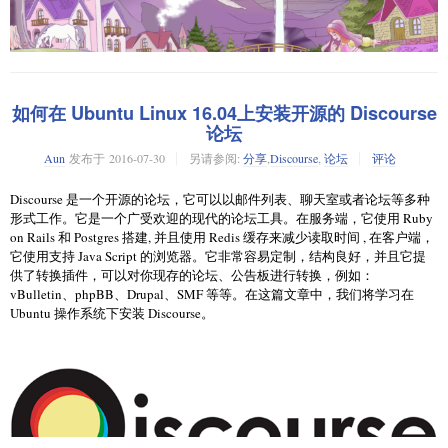
如，JStock 支持通过监视列表去监控价格，多种投资组合，自选/内置的股
票指标与相关监测，支持27个不同的股票市场和跨平台的云端备份/还原。
JStock 支持多平台部署（Linux, OS X, Android 和 Windows），你可以通过
云端保存你的 JStock 投资组合，并通过云平台无缝的备份/还原到其他的不
同平台上面。
如何在 Ubuntu Linux 16.04上安装开源的 Discourse
现在我将向你展示如何安装以及使用过程的一些具体细节。
论坛
在 Linux 上安装 JStock
Aun
发布于
2016-07-30
另请参阅:
分享
,
Discourse
,
论坛
评论
因为 JStock 使用Java编写，所以必须
安装 JRE
才能让它运行起来。小提
Discourse 是一个开源的论坛，它可以以邮件列表、聊天室或者论坛等多种
示，JStock 需要 JRE1.7 或更高版本。如你的 JRE 版本不能满足这个需求，
基于 Arch Linux 的 Parabola GNU/Linux-libre 2016.07.27 ISO 镜像发布。这
形式工作。它是一个广受欢迎的现代的论坛工具。在服务端，它使用 Ruby
JStock 将会运行失败然后出现下面的报错。
一最新版本中涵盖了所有最近的安全更新以及最新版本的软件。有 Main ，
on Rails 和 Postgres 搭建, 并且使用 Redis 缓存来减少读取时间 , 在客户端，
MATE 和 TalkingParabola这三个版本，可以支持32位和64位机。在该发布
它使用支持 Java Script 的浏览器。它非常容易定制，结构良好，并且它提
版本中，将LightDM作为默认的显示管理器，实现了对Home目录更好的读
供了转换插件，可以对你现存的论坛、公告板进行转换，例如：
写控制权限。一部分wheel组用户默认拥有sudo权限可以执行任何命令。
vBulletin、phpBB、Drupal、SMF 等等。在这篇文章中，我们将学习在
在你的 Linux 上安装好了 JRE 之后，从其官网下载最新的发布的 JStock，
Ubuntu 操作系统下安装 Discourse。
图文摘要
然后加载启动它。
$ wget https://github.com/yccheok/jstock/releases/download/re
$ unzip jstock-1.0.7.13-bin.zip

$ cd jstock

$ chmod +x jstock.sh
