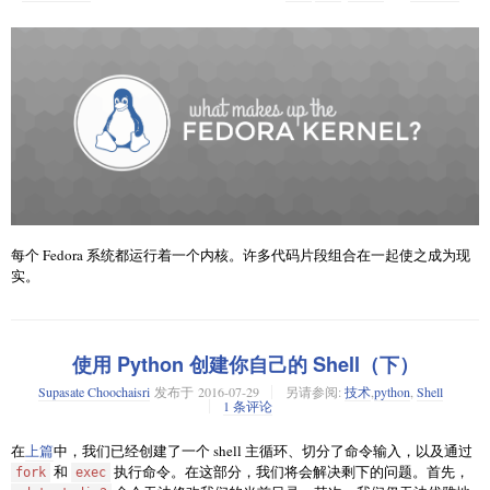
Exton 称，这一版本在几乎所有机器上运行是最快的，鉴于Arch Linux是最
例如你设置了 AAPL 股票的最低/最高价格分别是 $102 和 $115.50，只要在
轻量级、高度定制并且拥有一大批用户的操作系统，采用的LXDE桌面环境
价格低于 $102 或高于 $115.50 时你就得到桌面通知。
即便是在旧的PC机上也是运行最快的，我们有理由相信Arne Exton的话。
Enlightenment 0.20 系列的最后一个版本 0.20.10
发布
。不过希望用户能更
你也可以设置邮件通知，这样你将收到一些价格信息的邮件通知。设置邮
图文摘要
新到最新、最稳定的Enlightenment 0.21.0 版本。
件通知在“Options”菜单里，在“Alert”标签中国，打开“Send message to
用不了多久就安装好了 docker 和 Git，安装结束以后，在你的系统上的 /var
email(s)”，填入你的 Gmail 账户。一旦完成 Gmail 认证步骤，JStock 就会开
分区创建一个 Discourse 文件夹（当然你也可以选择其他的分区）。
始发送邮件通知到你的 Gmail 账户（也可以设置其他的第三方邮件地
址）。
现在我们来克隆 Discourse 的 Github 仓库到这个新建的文件夹。
每个 Fedora 系统都运行着一个内核。许多代码片段组合在一起使之成为现
实。
进入这个克隆的文件夹。
每个 Fedora 内核都起始于一个来自于
上游社区
的基线版本——通常称之为
vanilla 内核。上游内核就是标准。（Fedora 的）目标是包含尽可能多的上
游代码，这样使得 bug 修复和 API 更新更加容易，同时也会有更多的人审
使用 Python 创建你自己的 Shell（下）
查代码。理想情况下，Fedora 能够直接获取 kernel.org 的内核，然后发送给
Supasate Choochaisri
发布于
2016-07-29
另请参阅:
技术
,
python
,
Shell
所有用户。
1 条评论
openSUSE Tumbleweed 的用户目前已经可以使用最新的 KDE Plasma 5.7 桌
现实情况是，使用 vanilla 内核并不能完全满足 Fedora。Vanilla 内核可能并
面环境以及KDE应用16.04软件套件了，Linux内核也更新到了4.6.4。
不支持一些 Fedora 用户希望拥有的功能。用户接收的 [Fedora 内核] 是在
在
上篇
中，我们已经创建了一个 shell 主循环、切分了命令输入，以及通过
out of tree
和
执行命令。在这部分，我们将会解决剩下的问题。首先，
fork
exec
vanilla 内核之上打了很多补丁的内核。这些补丁被认为“
不在树上
”。许多