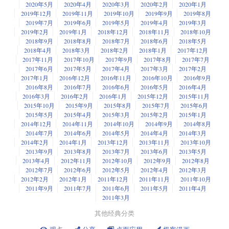
   |-- __init__.py

2020年5月
2020年4月
2020年3月
2020年2月
2020年1月
2019年12月
2019年11月
2019年10月
2019年9月
2019年8月
2019年7月
2019年6月
2019年5月
2019年4月
2019年3月
在
中，我们通过使用系统调用
实现自己的
命令。
cd.py
os.chdir
cd
2019年2月
2019年1月
2018年12月
2018年11月
2018年10月
2018年9月
2018年8月
2018年7月
2018年6月
2018年5月
使用内置/自选股票指标来监控
2018年4月
2018年3月
2018年2月
2018年1月
2017年12月
import os

安装成功以后看起来应该像这样。
2017年11月
2017年10月
2017年9月
2017年8月
2017年7月
from yosh.constants import *

如果你要做一些股票的技术分析，你可能需要基于各种不同的标准来监控
2017年6月
2017年5月
2017年4月
2017年3月
2017年2月
股票（这里叫做“股票指标”）。对于股票的跟踪，JStock提供多个
预设的技
2017年1月
2016年12月
2016年11月
2016年10月
2016年9月
def cd(args):

术指示器
去获得股票上涨/下跌/逆转指数的趋势。下面的列表里面是一些可
2016年8月
2016年7月
2016年6月
2016年5月
2016年4月
    os.chdir(args[0])

用的指标。
2016年3月
2016年2月
2016年1月
2015年12月
2015年11月
2015年10月
2015年9月
2015年8月
2015年7月
2015年6月
平滑异同移动平均线（MACD）
2015年5月
2015年4月
2015年3月
2015年2月
2015年1月
相对强弱指标 (RSI)
2014年12月
2014年11月
2014年10月
2014年9月
2014年8月
注意，我们会从内置函数返回 shell 的运行状态。所以，为了能够在项目中
资金流向指标 (MFI)
2014年7月
2014年6月
2014年5月
2014年4月
2014年3月
继续使用常量，我们将它们移至
。
yosh/constants.py
顺势指标 (CCI)
2014年2月
2014年1月
2013年12月
2013年11月
2013年10月
十字线
2013年9月
2013年8月
2013年7月
2013年6月
2013年5月
yosh_project

黄金交叉线，死亡交叉线
2013年4月
2012年11月
2012年10月
2012年9月
2012年8月
|-- yosh

涨幅/跌幅
2012年7月
2012年6月
2012年5月
2012年4月
2012年3月
   |-- builtins

2012年2月
2012年1月
2011年12月
2011年11月
2011年10月
   |   |-- __init__.py

开启预设指示器能需要在 JStock 中点击“Stock Indicator Editor”标签。之后
2011年9月
2011年7月
2011年6月
2011年5月
2011年4月
   |   |-- cd.py

点击右侧面板中的安装按钮。选择“Install from JStock server”选项，之后安
2011年3月
   |-- __init__.py

装你想要的指示器。
现在打开浏览器，如果已经做了域名解析，你可以使用你的域名来连接
   |-- constants.py

其他经典分类
Discourse 页面 ，否则你只能使用IP地址了。你将看到如下信息：