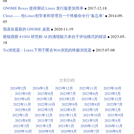
08
本文由
LCTT
原创编译，
Linux中国
荣誉推出
上也是错的。在执行完该命令之后，我们仍然处在同一目录，从这个意义
上讲，它是对的。然而，目录实际上已经被修改，只不过它是在子进程中
GNOME Boxes 使得测试 Linux 发行版更加简单
●
2017-12-18
被修改。
Cheat—— 给Linux初学者和管理员一个终极命令行"备忘单"
●
2014-09-
当你提交了以上信息以后, 它会让你提交确认, 如果一切都很正常，点击回车
05
Ubuntu Budgie Remix 16.04.1 发布，在这一版本中，采用了最新的Solus'
还记得我们分叉（fork）了一个子进程，然后执行命令，执行命令的过程没
你也可以设置付给中介费，你可以为每个买卖交易设置中介费、印花税以
以后安装开始。
Budgie桌面环境，还可以对全部磁盘进行加密，也可以对Home文件夹进行
有发生在父进程上。结果是我们只是改变了子进程的当前目录，而不是父
我喜欢最新的 GNOME 桌面
●
2020-11-19
及结算费。如果你比较懒，你也可以在选项菜单里面启用自动费用计算，
加密。另外，也可以选择任何你熟悉的语言来进行安装。还有一个好消
进程的目录。
并提前为每一家经济事务所设置费用方案。当你为你的投资组合增加交易
硬核观察 #1004 研究称 AI 的涌现能力来自于评估模式的错误
●
2023-05-
息，这一版本引入了对快照打包的支持。
之后，JStock 将自动的计算并计入费用。
18
然后子进程退出，而父进程在原封不动的目录下继续运行。
Tor浏览器：Linux下用于匿名Web浏览的终极浏览器
●
2015-07-08
因此，这类与 shell 自己相关的命令必须是内置命令。它必须在 shell 进程中
执行而不是在分叉中（forking）。
cd
现在“坐等放宽”，需要花费一些时间来完成安装，倒杯咖啡，看看有什么错
让我们从
命令开始。
文章归档
误信息没有。
cd
2024年2月
2024年1月
2023年12月
2023年11月
2023年10月
我们首先创建一个
目录。每一个内置命令都会被放进这个目录
builtins
2023年9月
2023年8月
2023年7月
2023年6月
2023年5月
中。
2023年4月
2023年3月
2023年2月
2023年1月
2022年12月
2022年11月
2022年10月
2022年9月
2022年8月
2022年7月
yosh_project

2022年6月
2022年5月
2022年4月
2022年3月
2022年2月
|-- yosh

2022年1月
2021年12月
2021年11月
2021年10月
2021年9月
   |-- builtins

2021年8月
2021年7月
2021年6月
2021年5月
2021年4月
   |   |-- __init__.py

2021年3月
2021年2月
2021年1月
2020年12月
2020年11月
   |   |-- cd.py

2020年10月
2020年9月
2020年8月
2020年7月
2020年6月