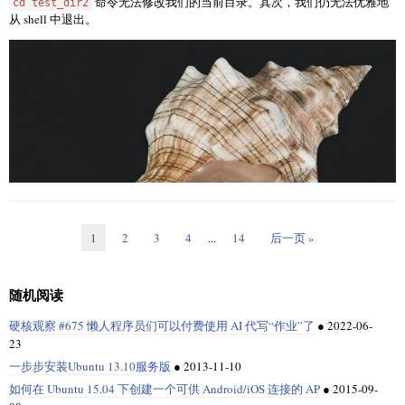
命令无法修改我们的当前目录。其次，我们仍无法优雅地
cd test_dir2
这些位于补丁树之外的补丁都不会存在太久。如果某补丁能够修复一个问
System76 PC 机用户需要立即更行到 Ubuntu 16.04.1 LTS 了。在7.28号，
从 shell 中退出。
题，那么该补丁可能会被合并到 Fedora 树，以便用户能够更快地收到修
Canonical也宣布不再对 Ubuntu 15.10 进行安全和软件更新。因此，如果你
复。当内核变基到一个新版本时，在新版本中的补丁都将被清除。
在System76的机器上安装的是Ubuntu 15.10，那就需要尽快更新到Ubuntu
你将看到“discourse-setup” 脚本文件，运行这个脚本文件进行 Discourse 的
16.04.1 LTS了。
初始化。
一些补丁会在 Fedora 内核树上存在很长时间。一个很好的例子是，安全启
管理多个投资组合
动补丁就是这类补丁。这些补丁提供了 Fedora 希望支持的功能，即使上游
社区还没有接受它们。保持这些补丁更新是需要付出很多努力的，所以
JStock 允许你管理多个投资组合。这个功能对于你使用多个股票经纪人时
Fedora 尝试减少不被上游内核维护者接受的补丁数量。
是非常实用的。你可以为每个经纪人创建一个投资组合去管理你的“买入/卖
备注： 在安装 discourse 之前请确保你已经安装好了邮件服务器。
通常来说，想要在 Fedora 内核中获得一个补丁的最佳方法是先给
Linux 内
出/红利”用来了解每一个经纪人的业务情况。你也可以在“Portfolio”菜单里
核邮件列表（LKML）
发送补丁，然后请求将该补丁包含到 Fedora 中。如
安装向导将会问你以下六个问题：
面选择特定的投资组合来切换不同的组合项目。下面是一张截图用来展示
果某个维护者接受了补丁，就意味着 Fedora 内核树中将来很有可能会包含
一个假设的投资组合。
Linux Kernel 4.4.16 LTS 发布，进行了150多处改动。Solus系统的用户已经
该补丁。一些来自于 GitHub 等地方的还没有提交给 LKML 的补丁是不可能
可以优先进行更新了。
Hostname for your Discourse?

进入内核树的。首先向 LKML 发送补丁是非常重要的，它能确保 Fedora 内
Email address for admin account? 

核树中携带的补丁是功能正常的。如果没有社区审查，Fedora 最终携带的
1
2
3
4
...
14
后一页 »
SMTP server address? 

补丁将会充满 bug 并会导致问题。
SMTP user name? 

SMTP port [587]:

Fedora 内核中包含的代码来自许多地方。一切都需要提供最佳的体验。
随机阅读
硬核观察 #675 懒人程序员们可以付费使用 AI 代写“作业”了
●
2022-06-
23
via:
https://fedoramagazine.org/makes-fedora-kernel/
步骤 4：内置命令
一步步安装Ubuntu 13.10服务版
●
2013-11-10
作者：
Laura Abbott
译者：
ChrisLeeGit
校对：
wxy
如何在 Ubuntu 15.04 下创建一个可供 Android/iOS 连接的 AP
●
2015-09-
“
无法修改我们的当前目录” 这句话是对的，但在某种意义
cd test_dir2