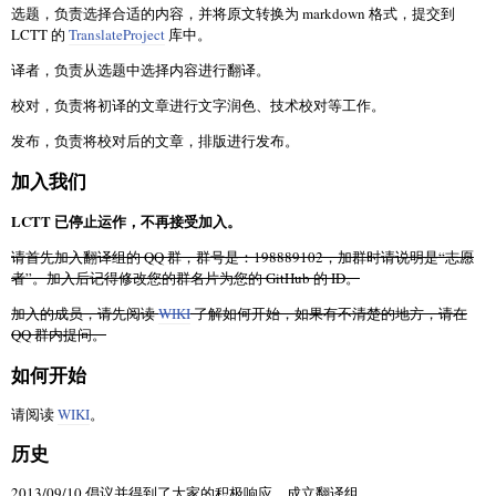
选题，负责选择合适的内容，并将原文转换为 markdown 格式，提交到
LCTT 的
TranslateProject
库中。
译者，负责从选题中选择内容进行翻译。
校对，负责将初译的文章进行文字润色、技术校对等工作。
发布，负责将校对后的文章，排版进行发布。
加入我们
LCTT 已停止运作，不再接受加入。
请首先加入翻译组的 QQ 群，群号是：198889102，加群时请说明是“志愿
者”。加入后记得修改您的群名片为您的 GitHub 的 ID。
加入的成员，请先阅读
WIKI
了解如何开始，如果有不清楚的地方，请在
QQ 群内提问。
如何开始
请阅读
WIKI
。
历史
2013/09/10 倡议并得到了大家的积极响应，成立翻译组。