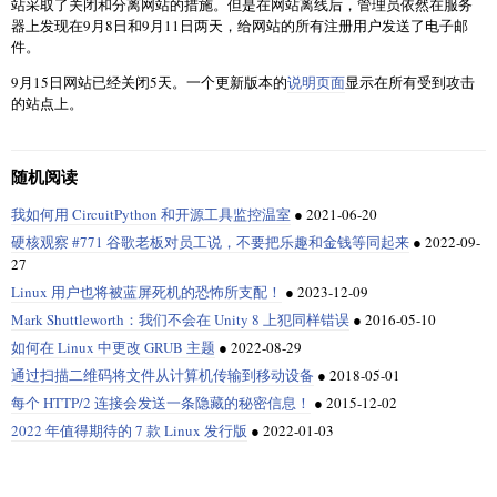
站采取了关闭和分离网站的措施。但是在网站离线后，管理员依然在服务
器上发现在9月8日和9月11日两天，给网站的所有注册用户发送了电子邮
件。
9月15日网站已经关闭5天。一个更新版本的
说明页面
显示在所有受到攻击
的站点上。
随机阅读
我如何用 CircuitPython 和开源工具监控温室
●
2021-06-20
硬核观察 #771 谷歌老板对员工说，不要把乐趣和金钱等同起来
●
2022-09-
27
Linux 用户也将被蓝屏死机的恐怖所支配！
●
2023-12-09
Mark Shuttleworth：我们不会在 Unity 8 上犯同样错误
●
2016-05-10
如何在 Linux 中更改 GRUB 主题
●
2022-08-29
通过扫描二维码将文件从计算机传输到移动设备
●
2018-05-01
每个 HTTP/2 连接会发送一条隐藏的秘密信息！
●
2015-12-02
2022 年值得期待的 7 款 Linux 发行版
●
2022-01-03