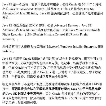
Java SE 是一个泛称，它的下载版本有很多，包括 Oracle 在 2014 年 2 月推
出的 Java SE Advanced Desktop，以及在 2011 年 5 月推出的 Java SE
Advanced 和 Java SE Suite。Java SE 是免费的没错，但是这几个版本都是付
费的。
Java SE 包括免费的 JDK 和 JRE，但是 Advanced Desktop、Java SE
Advanced 和 Java SE Suite 具备额外的功能，比如 Java Mission Control 和
Flight Recorder （也叫 JRockit Mission Control 和 JRockit Flight
Recorder）。
此外还有用于大规模 Java 部署的 Microsoft Windows Installer Enterprise JRE
Installer。
Java SE 在用于 Oracle 所谓的“通用计算”的场合时是免费的 – 用其许可协议
中的话来说，涉及到的设备包括桌面电脑、笔记本、智能手机和平板电
脑。但在 Oracle 许可协议定义为“用于智能系统中专业嵌入式计算机”场合
使用时，不是免费的，后来 Oracle 又进一步对此作了补充定义，除了移动
电话、手持设备、网络交换机以及蓝光播放器等。
听起来很简单，不是吗？但是正是在这些通用设备上的客户在受到 LMS 的
原因是没有办法在下载时将那些需要付费的 Java SE 子产品从免费
打击。
的 Java SE 封装之中剥离开来
，因为 Oracle 并没有提供单独的安装软件。
当你只想用其中的一部分功能时，你只能成为 Java SE Suite 这个大套件的
指定用户，然后相应付费。