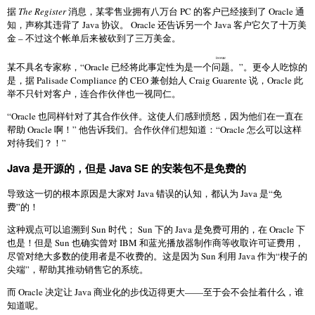
据
The Register
消息，某零售业拥有八万台 PC 的客户已经接到了 Oracle 通
知，声称其违背了 Java 协议。 Oracle 还告诉另一个 Java 客户它欠了十万美
金 – 不过这个帐单后来被砍到了三万美金。
issue
某不具名专家称，“Oracle 已经将此事定性为是一个
问题
。”。更令人吃惊的
是，据 Palisade Compliance 的 CEO 兼创始人 Craig Guarente 说，Oracle 此
举不只针对客户，连合作伙伴也一视同仁。
“Oracle 也同样针对了其合作伙伴。这使人们感到愤怒，因为他们在一直在
帮助 Oracle 啊！” 他告诉我们。合作伙伴们想知道：“Oracle 怎么可以这样
对待我们？！”
Java 是开源的，但是 Java SE 的安装包不是免费的
导致这一切的根本原因是大家对 Java 错误的认知，都认为 Java 是“免
费”的！
这种观点可以追溯到 Sun 时代； Sun 下的 Java 是免费可用的，在 Oracle 下
也是！但是 Sun 也确实曾对 IBM 和蓝光播放器制作商等收取许可证费用，
尽管对绝大多数的使用者是不收费的。这是因为 Sun 利用 Java 作为“楔子的
尖端”，帮助其推动销售它的系统。
而 Oracle 决定让 Java 商业化的步伐迈得更大——至于会不会扯着什么，谁
知道呢。