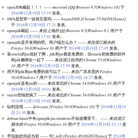
openJDK崛起！！！ ——
microink [QQ Browser 9.5|Windows 10]
于
2016年12月19日 17:19
发表。
JAVA是想宰一波就完蛋吗 ——
hsyan2008 [Chrome 55.0|GNU/Linux]
于
2016年12月19日 17:21
发表。
openjdk崛起 ——
来自上海的 QQ Browser 9.5|Windows 8.1 用户
于
2016年12月19日 17:41
发表。
openjdk是开发用的吧。用户端怎么办？ ——
来自浙江丽水的
Firefox 50.0|Windows 10 用户
于
2016年12月19日 17:45
发表。
装oracle的jre就好了啊，jdk和jre都是免费的，但oracle把收费的软件
和jdk捆绑在一起了 ——
来自浙江杭州的 Chrome 55.0|Windows
10 用户
于
2016年12月19日 17:59
发表。
用不到jdk和jre免费的就可以了 ——
来自广东东莞的 Firefox
50.0|Windows 7 用户
于
2016年12月19日 18:27
发表。
openjdk是有jre的 ——
来自湖北的 Chrome 54.0|Windows 10 用户
于
2016年12月19日 19:01
发表。
oracle想钱想疯了 ——
来自湖北的 Chrome 54.0|Windows 10 用户
于
2016年12月19日 19:02
发表。
钻利流氓 ——
delectate [Firefox 50.0|Windows 10]
于
2016年12月19
日 21:30
发表。
debian linux中有openjdk-jre,windows不知道哪里下。 ——
来自浙江
丽水的 Firefox 50.0|Windows 10 用户
于
2016年12月19日 23:13
发
表。
早知如此何必当初 ——
Wf_talk [Firefox 49.0|GNU/Linux]
于
2016年