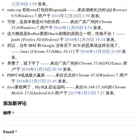
12月20日 1:50
发表。
zulu.org 有给win打包好的openjdk ——
来自湖南长沙的 QQ Browser
9.5|Windows 7 用户
于
2016年12月20日 2:50
发表。
可惜，这原本都是SUN的东西 ——
来自广东广州的 Chrome
55.0|Windows 7 用户
于
2016年12月20日 8:54
发表。
这大概就是Redhat要跟Oracle闹掰的原因之一吧，性格不合！ ——
fanbt [Firefox 50.0|Fedora]
于
2016年12月20日 19:14
发表。
所以，当年 IBM 和 Google 没有买下 SUN 的恶果就这样呈现了。
——
linux [Chrome 55.0|Mac 10.11]
于
2016年12月20日 21:00
发
表。
养费了，就下手了 ——
来自广东广州的 Chrome 55.0|GNU/Linux 用
户
于
2016年12月24日 20:58
发表。
PHP/C#或成最大赢家 ——
来自北京的 Chrome 47.0|Windows 7 用户
于
2016年12月27日 21:45
发表。
Java要收网了，MySQL还会远吗 ——
来自36.149.15.160的 Chrome
Mobile 37.0|Android 6.0 用户
于
2017年1月13日 7:37
发表。
添加新评论
称呼
Email