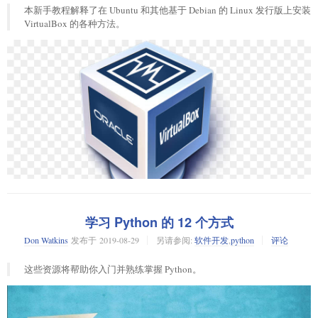
DevOps 工程师的角色涵盖了广泛的职责。以下是企业最有可能使用他们的
使用 Ansible 管理 Linux 服务器
本新手教程解释了在 Ubuntu 和其他基于 Debian 的 Linux 发行版上安装
00000040  84 00 00 fa 00 00 00 80  e8 00 00 75 30 00 00 ea  |.
三种方向：
The VirtualBox Linux kernel driver (vboxdrv) is either not lo
VirtualBox 的各种方法。
00000050  60 00 00 3a 98 00 00 17  70 9c ba 51 3c 00 00 00  |`
请参考以下步骤，使用 Ansible 控制器节点管理 Linux 类的服务器，
00000060  02 62 4b 47 44 00 01 dd  8a 13 a4 00 00 00 07 74  |.
偏向于开发（Dev）的 DevOps 工程师
，在构建应用中扮演软件开发
'modprobe vboxdrv'

00000070  49 4d 45 07 e3 07 1a 08  39 35 87 a4 b0 46 00 00  |I
的角色。他们日常工作的一部分是利用持续集成 / 持续交付
步骤 1：在 Ansible 服务器及其主机之间交换 SSH 密钥
00000080  00 0a 49 44 41 54 08 d7  63 60 00 00 00 02 00 01  |.
（CI/CD）、共享仓库、云和容器，但他们不一定负责构建或实施工
as root.

00000090  e2 21 bc 33 00 00 00 25  74 45 58 74 64 61 74 65  |.
具。他们了解基础架构，并且在成熟的环境中，能将自己的代码推
在 Ansible 服务器生成 ssh 密钥并在 Ansible 主机之间共享密钥。
000000a0  3a 63 72 65 61 74 65 00  32 30 31 39 2d 30 37 2d  |:
where: suplibOsInit what: 3 VERR_VM_DRIVER_NOT_INSTALLED (-19
向生产环境。
000000b0  32 35 54 32 30 3a 35 37  3a 35 33 2b 31 32 3a 30  |2
偏向于运维技术（Ops）的 DevOps 工程师
，可以与系统工程师或系
000000c0  30 ac cd 5d c1 00 00 00  25 74 45 58 74 64 61 74  |0
root@linuxtechi:~$ sudo -i

统管理员相比较。他们了解软件的开发，但并不会把一天的重心放
000000d0  65 3a 6d 6f 64 69 66 79  00 32 30 31 39 2d 30 37  |e
root@linuxtechi:~# ssh-keygen

在构建应用上。相反，他们更有可能支持软件开发团队实现手动流
000000e0  2d 32 35 54 32 30 3a 35  37 3a 35 33 2b 31 32 3a  |-
root@linuxtechi:~# ssh-copy-id root@linuxtechi

程的自动化，并提高人员和技术系统的效率。这可能意味着分解遗
000000f0  30 30 dd 90 e5 7d 00 00  00 00 49 45 4e 44 ae 42  |0
root@linuxtechi:~# ssh-copy-id root@linuxtechi
留代码，并用不太繁琐的自动化脚本来运行相同的命令，或者可能
00000100  60 82                                             |`
意味着安装、配置或维护基础结构和工具。他们确保为任何有需要
00000102
步骤 2：创建 Ansible 主机清单
的团队安装可使用的工具。他们也会通过教团队如何利用 CI / CD 和
其他 DevOps 实践来帮助他们。
在右侧的列中，你看到的是和左侧一样的数据，但是以 ASCII 码展现的。
安装 Ansible 后会自动创建
，在此文件中我们可以
/etc/ansible/hosts
网站可靠性工程师（SRE）
如果你仔细看，你可以从中挑选出一些有用的信息，如文件格式（PNG）以
，就像解决运维和基础设施的软件工程
学习 Python 的 12 个方式
编辑 Ansible 主机或其客户端。我们还可以在家目录中创建自己的 Ansible
及文件创建、修改日期和时间（向文件底部寻找一下）。
师。SRE 专注于创建可扩展、高可用且可靠的软件系统。
Oracle 公司的自由开源产品
VirtualBox
是一款出色的虚拟化工具，专门用
主机清单，
Don Watkins
发布于
2019-08-29
另请参阅:
软件开发
,
python
评论
于桌面操作系统。与另一款虚拟化工具
Linux 上的 VMWare Workstation
相
命令通过头 8 个字节获取文件类型。程序员会参考
libpng 规范
来知
在理想的世界中，DevOps 工程师将了解以上所有领域；这在成熟的科技公
file
运行以下命令在我们的家目录中创建 Ansible 主机清单。
比起来，我更喜欢它。
晓需要查看什么。具体而言，那就是你能在该图像文件的头 8 个字节中看
司中很常见。然而，顶级银行和许多财富 500 强企业的 DevOps 职位通常会
这些资源将帮助你入门并熟练掌握 Python。
到的字符串
。这个事实显而易见，因为它揭示了
命令是如何知
偏向开发（Dev）或运营（Ops）。
PNG
file
你可以使用 VirtualBox 等虚拟化软件在虚拟机中安装和使用其他操作系
root@linuxtechi:~$ vi $HOME/hosts

道要报告的文件类型。
统。
[Web]

要学习的技术
192.168.1.15

你也可以控制
显示多少字节，这在处理大于一个像素的文件时很
hexdump