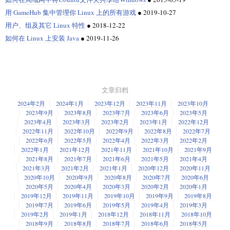
行版上安装 VirtualBox 的各种方法。
有关编辑器和开发环境的有用提示。该组织还有可以来进一步指导你的
优
何障碍。事实上，你可能会被它提供的东西所淹没。考虑从 EC2、S3 和
用 GameHub 集中管理你 Linux 上的所有游戏
●
2019-10-27
$ find /usr/share/doc/ -type f -name "COPYING" | tail -1

秀文档
。
VPC 开始，然后看看你从其中想学到什么。
root@linuxtechi:~$ sudo ansible -i ~/hosts -m ping all

在 Ubuntu 和基于 Debian 的 Linux 发行版上安装 VirtualBox
/usr/share/doc/libblkid-devel/COPYING
用户、组及其它 Linux 特性
●
2018-12-22
root@linuxtechi:~$ sudo ansible -i ~/hosts -m ping Web

2、我的 Python 旅程始于
海龟模块
。我首先在 Bryson Payne 的《
教你的孩
编程语言
root@linuxtechi:~$ sudo ansible -i ~/hosts -m ping DB
如何在 Linux 上安装 Java
●
2019-11-26
这里提出的安装方法也适用于其他基于 Debian 和 Ubuntu 的 Linux 发行
对其运行
：
hexdump
子编码
》中找到了关于 Python 和海龟的内容。这本书是一个很好的资源，
版，如 Linux Mint、elementar OS 等。
购买这本书可以让你看到几十个示例程序，这将激发你的编程好奇心。
如果你对 DevOps 的软件开发充满热情，请继续提高你的编程技能。
命令输出如下所示：
启动期间虚拟机意外终止，退出代码为 1（0x1）
Payne 博士还在
Udemy
上以相同的名称开设了一门便宜的课程。
$ hexdump /usr/share/doc/libblkid-devel/COPYING

DevOps 中的一些优秀和常用的编程语言和你用于脚本编程的相同：
方法 1：从 Ubuntu 仓库安装 VirtualBox
0000000 6854 7369 6c20 6269 6172 7972 6920 2073

Python、Go、Java、Bash、PowerShell、Ruby 和 C / C++。你还应该熟悉
我不知道该先做什么。我运行以下命令来检查是否有用。
3、Payne 博士的书激起了我的好奇心，我渴望了解更多。这时我发现了 Al
0000010 7266 6565 7320 666f 7774 7261 3b65 7920

Jenkins 和 Git / Github，你将会在 CI / CD 过程中经常使用到它们。
优点
：安装简便
Sweigart 的《
用 Python 自动化无聊的东西
》。你可以购买这本书，也可以
文章归档
0000020 756f 6320 6e61 7220 6465 7369 7274 6269

$ sudo modprobe vboxdrv
使用它的在线版本，它与印刷版完全相同且可根据知识共享许可免费获得
0000030 7475 2065 7469 6120 646e 6f2f 0a72 6f6d

缺点
容器
：较旧版本
2024年2月
2024年1月
2023年12月
2023年11月
2023年10月
和分享。Al 的这本书让我学习到了 Python 的基础知识、函数、列表、字典
0000040 6964 7966 6920 2074 6e75 6564 2072 6874

2023年9月
2023年8月
2023年7月
2023年6月
2023年5月
我收到了这个错误：
和如何操作字符串等等。这是一本很棒的书，我已经购买了许多本捐赠给
0000050 2065 6574 6d72 2073 666f 7420 6568 4720

在 Ubuntu 上下载 VirtualBox 最简单的方法可能是从软件中心查找并下载。
最后，使用 Docker 和编排平台（如 Kubernetes）等工具开始学习
容器化
。
2023年4月
2023年3月
2023年2月
2023年1月
2022年12月
了当地图书馆。Al 还提供
Udemy
课程；使用他的网站上的优惠券代码，只
0000060 554e 4c20 7365 6573 2072 6547 656e 6172

2022年11月
2022年10月
2022年9月
2022年8月
2022年7月
网上有大量的免费学习资源，大多数城市都有本地的线下小组，你可以在
modprobe: FATAL: Module vboxdrv not found in directory /lib/m
0000070 206c 7550 6c62 6369 4c0a 6369 6e65 6573

需 10 美元即可参加。
2022年6月
2022年5月
2022年4月
2022年3月
2022年2月
友好的环境中向有经验的人学习（还有披萨和啤酒哦！）。
0000080 6120 2073 7570 6c62 7369 6568 2064 7962

2022年1月
2021年12月
2021年11月
2021年10月
2021年9月
4、Eric Matthes 撰写了《
Python 速成
》，这是由 No Starch Press 出版的
仔细阅读这两个错误消息后，我意识到我应该更新 Virtualbox 程序。
[...]
2021年8月
2021年7月
2021年6月
2021年5月
2021年4月
其他的呢？
Python 的逐步介绍（如同上面的两本书）。Matthes 还有一个很棒的
伴侣网
2021年3月
2021年2月
2021年1月
2020年12月
2020年11月
如果你在 Ubuntu 及其衍生版（如 Linux Mint）中遇到此错误，你只需使用
站
，其中包括了如何在你的计算机上设置 Python 以及一个用以简化学习曲
如果该文件输出结果很长，用
（或短选项
）来控制输出长
--length
-n
2020年10月
2020年9月
2020年8月
2020年7月
2020年6月
如果你缺乏开发经验，你依然可以通过对自动化的热情，提高效率，与他
以下命令重新安装或更新
包：
线的
速查表
。
virtualbox-dkms
度使其易于管理。
2020年5月
2020年4月
2020年3月
2020年2月
2020年1月
人协作以及改进自己的工作来
参与 DevOps
。我仍然建议学习上述工具，但
2019年12月
2019年11月
2019年10月
2019年9月
2019年8月
重点不要放在编程 / 脚本语言上。了解基础架构即服务、平台即服务、云平
5、
Python for Everybody
是另一个很棒的 Python 学习资源。该网站可以免
原始数据对你而言可能没什么意义，但你已经知道如何将其转换为 ASCII
VirtualBox 在 Ubuntu 软件中心提供
$ sudo apt install virtualbox-dkms
2019年7月
2019年6月
2019年5月
2019年4月
2019年3月
台和 Linux 会非常有用。你可能会设置工具并学习如何构建具有弹性和容
费访问
Charles Severance
的 Coursera 和 edX 认证课程的资料。该网站分为
码：
2019年2月
2019年1月
2018年12月
2018年11月
2018年10月
错能力的系统，并在编写代码时利用它们。
入门、课程和素材等部分，其中 17 个课程按从安装到数据可视化的主题进
你也可以使用这条命令从命令行安装：
或者，最好更新整个系统：
2018年9月
2018年8月
2018年7月
2018年6月
2018年5月
行分类组织。Severance（
@drchuck on Twitter
），是密歇根大学信息学院