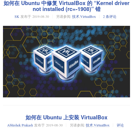
0000090 21e2 33bc 0000 2500 4574 7458 6164 6574

如何在 Ubuntu 中修复 VirtualBox 的 “Kernel driver
00000a0 633a 6572 7461 0065 3032 3931 302d 2d37

not installed (rc=-1908)” 错
运行以下命令验证 Ansible 版本，
00000b0 3532 3254 3a30 3735 353a 2b33 3231 303a

DevOps 工程是一个备受称赞的热门职业。不管你是刚毕业正在找第一份工
SK
发布于
2019-08-30
另请参阅:
技术
,
VirtualBox
2 条评论
00000c0 ac30 5dcd 00c1 0000 7425 5845 6474 7461

作，还是在利用之前的行业经验的同时寻求学习新技能的机会，本指南都
00000d0 3a65 6f6d 6964 7966 3200 3130 2d39 3730

root@linuxtechi:~$ sudo ansible --version
能帮你通过正确的步骤成为
DevOps 工程师
。
00000e0 322d 5435 3032 353a 3a37 3335 312b 3a32

00000f0 3030 90dd 7de5 0000 0000 4549 444e 42ae

让自己沉浸其中
0000100 8260

0000102
首先学习
DevOps
的基本原理、实践以及方法。在使用工具之前，先了解
DevOps 背后的“为什么”。DevOps 工程师的主要目标是在整个软件开发生
透过一个你以前可能从未用过的视角，你所见的是该示例 PNG 文件的内
要安装最新版本的 Ansible 2.8，首先我们必须设置 Ansible 仓库。
命周期（SDLC）中提高速度并保持或提高质量，以提供最大的业务价值。
容。它和你在图像查看软件中看到的是完全一样的数据，只是用一种你或
阅读文章、观看 YouTube 视频、参加当地小组聚会或者会议 —— 成为热情
许不熟悉的方式编码。
一个接一个地执行以下命令，
的 DevOps 社区中的一员，在那里你将从先行者的错误和成功中学习。
提取熟悉的字符串
root@linuxtechi:~$ echo "deb http://ppa.launchpad.net/ansible
考虑你的背景
root@linuxtechi:~$ sudo apt-key adv --keyserver keyserver.ubun
尽管默认的数据输出结果看上去毫无意义，那并不意味着其中没有有价值
root@linuxtechi:~$ sudo apt update

如果你有从事技术工作的经历，例如软件开发人员、系统工程师、系统管
的信息。你可以用
选项将输出结果，或至少是其中可翻译
--canonical
root@linuxtechi:~$ sudo apt install ansible -y

理员、网络运营工程师或者数据库管理员，那么你已经拥有了广泛的见解
的部分，翻译成更加熟悉的字符集：
root@linuxtechi:~$ sudo ansible --version
和有用的经验，它们可以帮助你在未来成为 DevOps 工程师。如果你在完成
我使用 Oracle VirtualBox 来测试各种 Linux 和 Unix 发行版。到目前为止，
Science
Technology
Engineering
我已经在 VirtualBox 中测试了上百个虚拟机。今天，我在我的 Ubuntu
$ hexdump --canonical foo.png 

计算机科学或任何其他 STEM（LCTT 译注：STEM 是
科学
、
技术
、
工程
如何在 Ubuntu 上安装 VirtualBox
00000000  89 50 4e 47 0d 0a 1a 0a  00 00 00 0d 49 48 44 52  |.
Math
18.04 桌面上启动了 Ubuntu 18.04 服务器版虚拟机，我收到了以下错误。
和
数学
四个学科的首字母缩略字）领域的学业后刚开始职业生涯，那么你
00000010  00 00 00 01 00 00 00 01  01 00 00 00 00 37 6e f9  |.
将拥有在这个过渡期间需要的一些基本踏脚石。
Abhishek Prakash
发布于
2019-08-30
另请参阅:
技术
,
VirtualBox
评论
00000020  24 00 00 00 04 67 41 4d  41 00 00 b1 8f 0b fc 61  |$
Kernel driver not installed (rc=-1908)

00000030  05 00 00 00 20 63 48 52  4d 00 00 7a 26 00 00 80  |.