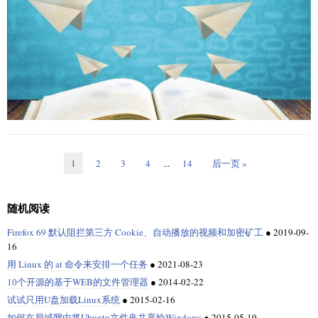
Ubuntu 中的 “Kernel driver not installed (rc=-1908)” 错误
例如，你可以
在 Windows 上的 VirtualBox 中安装 Linux
。同样地，你也可
实用：
DevOps 工程师需要了解各种技术才能有效完成工作。无论你的背景如何，
以
用 VirtualBox 在 Linux 中安装 Windows
。
[DB]

我点击了 OK 关闭消息框，然后在后台看到了另一条消息。
请从作为 DevOps 工程师需要使用和理解的基本技术开始。
192.168.1.17
你也可以用 VirtualBox 在你当前的 Linux 系统中安装别的 Linux 发行版。
$ hexdump --length 8 pixel.png

事实上，这就是我用它的原因。如果我听说了一个不错的 Linux 发行版，
操作系统
Failed to open a session for the virtual machine Ubuntu 18.04
0000000 5089 474e 0a0d 0a1a

保存并退出文件。
我会在虚拟机上测试它，而不是安装在真实的系统上。当你想要在安装之
0000008
操作系统是一切运行的地方，拥有相关的基础知识十分重要。
Linux
是你最
前尝试一下别的发行版时，用虚拟机会很方便。
The virtual machine 'Ubuntu 18.04 LTS Server' has terminated 
注意：在上面的主机文件中，我们也可以使用主机名或 FQDN，但为此我们
有可能每天使用的操作系统，尽管有的组织会使用 Windows 操作系统。要
不只限于查看 PNG 或图像文件。你也可以用
查看你日
hexdump
hexdump
必须确保 Ansible 主机可以通过主机名或者 FQDN 访问。
开始使用，你可以在家中安装 Linux，在那里你可以随心所欲地中断，并在
Result Code:

常使用的二进制文件，如
ls
、
rsync
，或你想检查的任何二进制文件。
NS_ERROR_FAILURE (0x80004005)

此过程中学习。
步骤 3：测试和使用默认的 Ansible 模块
用 hexdump 实现 cat 命令
Component:

MachineWrap

脚本
Ansible 附带了许多可在
命令中使用的默认模块，示例如下所
ansible
Interface:

阅读 PNG 规范的时候你可能会注意到头 8 个字节中的数据与
提
hexdump
示。
1
2
3
4
...
14
后一页 »
IMachine {85cd948e-a71f-4289-281e-0ca7ad48cd89}
接下来，选择一门语言来学习脚本编程。有很多语言可供选择，包括
供的结果看上去不一样。实际上，那是一样的数据，但以一种不同的转换
Python、Go、Java、Bash、PowerShell、Ruby 和 C / C++。我建议
从
方式展现出来。所以
的输出是正确的，但取决于你在寻找的信
语法：
hexdump
Python 是世界上
最受欢迎的
编程语言之一，它受到了全世界各地的开发者
Python 开始
，因为它相对容易学习和解释，是最受欢迎的语言之一。
息，其输出结果对你而言不总是直接了当的。出于这个原因，
有
hexdump
和创客的欢迎。大多数 Linux 和 MacOS 计算机都预装了某个版本的
随机阅读
Python 通常是遵循面向对象编程（OOP）的准则编写的，可用于 Web 开
一些选项可供用于定义格式和转化其转储的原始数据。
Python，现在甚至一些 Windows 计算机供应商也开始安装 Python 了。
# ansible -i <host_file> -m <module> <host>
发、软件开发以及创建桌面 GUI 和业务应用程序。
Firefox 69 默认阻拦第三方 Cookie、自动播放的视频和加密矿工
●
2019-09-
转换选项可以很复杂，所以用无关紧要的东西练习会比较实用。下面这个
也许你尚未学会它，想学习但又不知道在哪里入门。这里的 12 个资源将帮
这里：
16
简易的介绍，通过重新实现
cat
命令来演示如何格式化
的输出。
hexdump
云
助你入门并熟练掌握 Python。
首先，对一个文本文件运行
来查看其原始数据。通常你可以在硬
hexdump
：包含 Ansible 主机列表
用 Linux 的 at 命令来安排一个任务
●
2021-08-23
-i ~/hosts
GNU General Public License
学习了
Linux
和
Python
之后，我认为下一个该学习的是云计算。基础设施
课程、书籍、文章和文档
：在之后指定 Ansible 模块，如 ping 和 shell
-m
盘上某处找到
GNU 通用许可证
（GPL）的一份拷贝，也可以用你手头的任
10个开源的基于WEB的文件管理器
●
2014-02-22
安装在 Ubuntu 18.04 内的 Ubuntu 18.10
不再只是“运维小哥”的事情了，因此你需要接触云平台，例如 AWS 云服
：我们要运行 Ansible 模块的 Ansible 主机
<host>
何文本文件。你的输出结果可能不同，但下面是如何在你的系统中找到一
试试只用U盘加载Linux系统
●
2015-02-16
1、
Python 软件基金会
提供了出色的信息和文档，可帮助你迈上编码之旅。
务、Azure 或者谷歌云平台。我会从 AWS 开始，因为它有大量免费学习工
份 GPL（或至少其部分）的拷贝：
在本新手教程中，我将向你展示在 Ubuntu 和其他基于 Debian 的 Linux 发
使用 Ansible ping 模块验证 ping 连接，
请务必查看
Python 入门指南
。它将帮助你得到最新版本的 Python，并提供
具，可以帮助你降低作为开发人员、运维人员，甚至面向业务的部门的任
如何在局域网中将Ubuntu文件夹共享给Windows
●
2015-05-19