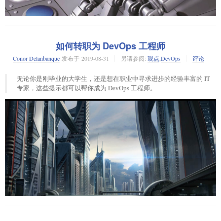
$ convert -size 1x1 canvas:black pixel.png
你可以用
命令确认此文件是 PNG 格式：
file
如何转职为 DevOps 工程师
$ file pixel.png

Conor Delanbanque
发布于
2019-08-31
另请参阅:
观点
,
DevOps
评论
pixel.png: PNG image data, 1 x 1, 1-bit grayscale, non-interl
我的实验室环境：
无论你是刚毕业的大学生，还是想在职业中寻求进步的经验丰富的 IT
你可能好奇
命令是如何判断文件是什么类型。巧的是，那正是
Debian 10 – Ansible 服务器/ 控制节点 – 192.168.1.14
file
专家，这些提示都可以帮你成为 DevOps 工程师。
将要揭示的原理。眼下你可以用你常用的图像查看软件来看看你
CentOS 7 – Ansible 主机 （Web 服务器）– 192.168.1.15
hexdump
的单一像素图片（它看上去就像这样：
），或者你可以用
查
CentOS 7 – Ansible 主机（DB 服务器）– 192.169.1.17
.
hexdump
看文件内部：
我们还将演示如何使用 Ansible 服务器管理 Linux 服务器
$ hexdump pixel.png

在 Debian 10 Server 上安装 Ansible
0000000 5089 474e 0a0d 0a1a 0000 0d00 4849 5244

0000010 0000 0100 0000 0100 0001 0000 3700 f96e

我假设你的 Debian 10 中有一个拥有 root 或 sudo 权限的用户。在我这里，
0000020 0024 0000 6704 4d41 0041 b100 0b8f 61fc

我有一个名为
的本地用户，它拥有 sudo 权限。
pkumar
0000030 0005 0000 6320 5248 004d 7a00 0026 8000

0000040 0084 fa00 0000 8000 00e8 7500 0030 ea00

Ansible 2.7 包存在于 Debian 10 的默认仓库中，在命令行中运行以下命令安
0000050 0060 3a00 0098 1700 9c70 51ba 003c 0000

装 Ansible，
0000060 6202 474b 0044 dd01 138a 00a4 0000 7407

0000070 4d49 0745 07e3 081a 3539 a487 46b0 0000

root@linuxtechi:~$ sudo apt update

0000080 0a00 4449 5441 d708 6063 0000 0200 0100

root@linuxtechi:~$ sudo apt install ansible -y