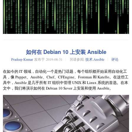
如何在 Debian 10 上安装 Ansible
Pradeep Kumar
发布于
2019-08-31
另请参阅:
技术
,
Ansible
评论
在如今的 IT 领域，自动化一个是热门话题，每个组织都开始采用自动化工
Hexdump 是个用十六进制、十进制、八进制数或 ASCII 码显示二进制文件
具，像 Puppet、Ansible、Chef、CFEngine、Foreman 和 Katello。在这些工
内容的工具。它是个用于检查的工具，也可用于
数据恢复
、逆向工程和编
具中，Ansible 是几乎所有 IT 组织中管理 UNIX 和 Linux 系统的首选。在本
程。
文中，我们将演示如何在 Debian 10 Sever 上安装和使用 Ansible。
学习基本用法
Hexdump 让你毫不费力地得到输出结果，依你所查看文件的尺寸，输出结
果可能会非常多。本文中我们会创建一个 1x1 像素的 PNG 文件。你可以用
图像处理应用如
GIMP
或
Mtpaint
来创建该文件，或者也可以在终端内用
ImageMagick
创建。
用 ImagiMagick 生成 1x1 像素 PNG 文件的命令如下：