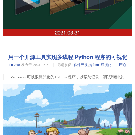
柯洁称 AI 让他越来越难以赢棋了
用一个开源工具实现多线程 Python 程序的可视化
Tian Gao
发布于
2021-03-31
另请参阅:
软件开发
,
python
,
可视化
评论
VizTracer 可以跟踪并发的 Python 程序，以帮助记录、调试和剖析。
2017 年，围棋国手柯洁与人工智能“AlphaGo”进行了三番对决，最终柯洁