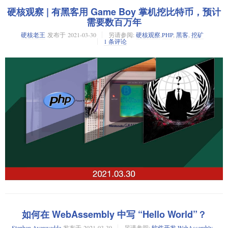
如果你打算学习 C 语言的输入、输出，可以从
包含文件开始。
    for i in range(2, n):

stdio.h
硬核观察 | 有黑客用 Game Boy 掌机挖比特币，预计
正如你从其名字中猜到的，该文件定义了所有的标准（“std”）的输入和输
        if n % i == 0:

需要数百万年
ARM 星期二公布了近十年来它的最大规模的技术创新。目前使用的
出（“io”）函数。
            return False

ARMv8 指令集是十年前推出的。过去 10 年计算架构有了太多变化，ARM
硬核老王
发布于
2021-03-30
另请参阅:
硬核观察
,
PHP
,
黑客
,
挖矿
    return True

1 条评论
处理器也不止用于移动/嵌入式，已经扩展到了 PC、HPC 高性能计算、深度
大多数人学习的第一个
的函数是打印格式化输出的
函
stdio.h
printf
学习等等新领域。ARMv9 在兼容 ARMv8 的基础上，提升了安全性、增强
数。或者是用来打印一个字符串的
函数。这些函数非常有用，可以
puts
def get_prime_arr(arr):

了矢量计算、机器学习及数字信号处理，同时继续提升处理器性能，CPU
将信息打印给用户，但是如果你想做更多的事情，则需要了解其他函数。
性能有望提升 40% 以上。ARMv9 处理器预计会在 2022 年进入市场。
你可以通过编写一个常见 Linux 命令的副本来了解其中一些功能和方法。
试着用 VizTracer 以单线程方式正常运行它：
芯片领域三十年河东三十年河西，曾经如日中天的 X86 的风头如今似乎被
命令主要用于复制文件。如果你查看
的帮助手册，可以看到
cp
cp
cp
ARM 抢去了不少注意力。不过，我还是看好 RISC-V 的未来发展。
命令支持非常多的参数和选项。但最简单的功能，就是复制文件：
if __name__ == "__main__":

    num_arr = [random.randint(100, 10000) for _ in range(6000)
报告称双重勒索攻击造成“前所未有的”损害
你只需使用一些读写文件的基本函数，就可以用 C 语言来自己实现
命
cp
令。
一次读写一个字符
你可以使用
和
函数轻松地进行输入输出。这些函数一次只
fgetc
fputc
读写一个字符。该用法被定义在
，并且这也很浅显易懂：
有黑客用 Game Boy 掌机挖比特币，预计需要数百万年
stdio.h
fgetc
是从文件中读取一个字符，
是将一个字符保存到文件中。
fputc
调用堆栈报告显示，耗时约 140ms，大部分时间花在
get_prime_arr
如何在 WebAssembly 中写 “Hello World”？
上。
int fgetc(FILE *stream);

Stephan Avenwedde
发布于
2021-03-30
另请参阅:
软件开发
,
WebAssembly