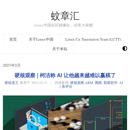
蚊章汇
Linux中国社区镜像站，没有大保镖。
首页
关于Linux中国
Linux.Cn Translation Team (LCTT)
关于本站
2021年3月
硬核观察 | 柯洁称 AI 让他越来越难以赢棋了
硬核老王
发布于
2021-03-31
另请参阅:
硬核观察
,
ARM
,
围棋
,
勒索软件
,
AI
1 条评论