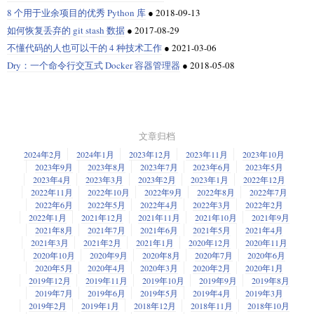
定将 PHP 官方源码库迁移至 GitHub。GitHub 上的 PHP 仓库，以前只是镜
Kubernetes 容器在 2014 年发布以来，情况已经发生了变化。在 Kubernetes
    (import  "js"  "mem" (memory  1)) ;; 导入 1 页 内存（64kb）

8 个用于业余项目的优秀 Python 库
●
2018-09-13
像，现在将成为正规来源，从现在开始，任何代码修改都要直接推送到
上使用 Java 应用的最大问题是通过减少内存占用、加快启动和响应时间以
  /* open the output file */

如何恢复丢弃的 git stash 数据
●
2017-08-29
选项告诉编译器将编译后的程序保存到
文件中。
选项
GitHub 上。
及减少文件大小来优化应用性能。
-o cp
cp
-Wall
    ;; 我们的模块的数据段

当一个线程在工作（执行多个
函数）时，另一个线程被冻结了
is_prime
告诉编译器提示所有可能的警告，如果你没有看到任何警告，则表示一切
    (data (i32.const 0) "Hello World from WebAssembly!")

不懂代码的人也可以干的 4 种技术工作
●
2021-03-06
  outfile = fopen(argv[2], "w");

（一个
函数）；后来，它们进行了切换。这是由于 GIL 的原
is_prime
很多开源软件开发组织基于传统会自己维护代码管理基础设施，但是如果
3 个值得考虑的新 Java 框架和工具
正常。
  if (outfile == NULL) {

Dry：一个命令行交互式 Docker 容器管理器
●
2018-05-08
因，这也是 Python 没有真正的多线程的原因。它可以实现并发，但不能实
没有专门的人员和力量来保证其安全，反而带来了不必要的安全风险。
    ;; 函数声明：导出 helloWorld()，无参数

    fprintf(stderr, "Cannot open file for writing: %s\n", argv
现并行。
读写数据块
Java 开发人员也一直在寻找更简便的方法，将闪亮的新开源工具和项目集
    (func (export  "helloWorld")

    fclose(infile);

Google 安全团队破坏了美国政府黑客的行动
成到他们的 Java 应用和日常工作中。这极大地提高了开发效率，并激励更
        i32.const 0  ;; 传递偏移 0 到 log

    return 3;

用多进程试试
通过每次读写一个字符来实现自己的
命令可以完成这项工作，但这并
多的企业和个人开发者继续使用 Java 栈。
        i32.const 29  ;; 传递长度 29 到 log（示例文本的字符串长度）

cp
  }

不是很快。在复制“日常”文件（例如文档和文本文件）时，你可能不会注意
        call  $log

要想实现并行，办法就是
库。下面是另一个使用
multiprocessing
当试图满足上述企业 Java 生态系统的期望时，这三个新的 Java 框架和工具
        )

到，但是在复制大型文件或通过网络复制文件时，你才会注意到差异。每
文章归档
  /* copy one file to the other */

的版本：
multiprocessing
值得你关注。
次处理一个字符需要大量的开销。
2024年2月
2024年1月
2023年12月
2023年11月
2023年10月
  /* use fgetc and fputc */

2023年9月
2023年8月
2023年7月
2023年6月
2023年5月
1、Quarkus
实现此
命令的一种更好的方法是，读取一块的输入数据到内存中（称
if __name__ == "__main__":

WASM-text 格式是基于 S 表达式的。为了实现交互，JavaScript 函数用
cp
2023年4月
2023年3月
2023年2月
2023年1月
2022年12月
为缓存），然后将该数据集合写入到第二个文件。这样做的速度要快得
    num_arr = [random.randint(100, 10000) for _ in range(2000)
语句导入，WebAssembly 函数用
语句导出。在这个例子
  do {

import
export
2022年11月
2022年10月
2022年9月
2022年8月
2022年7月
Quarkus
旨在以惊人的快速启动时间、超低的常驻内存集（RSS）和高密度
多，因为程序可以一次读取更多的数据，这就就减少了从文件中“读取”的次
中，从
模块中导入
函数，它需要两个类型为
的参数
    ch = fgetc(infile);

console
log
i32
2022年6月
2022年5月
2022年4月
2022年3月
2022年2月
内存利用率，在 Kubernetes 等容器编排平台中开发云原生的微服务和无服
    p1 = Process(target=get_prime_arr, args=(num_arr,))

数。
作为输入，以及一页内存（64KB）来存储字符串。
    if (ch != EOF) {

2022年1月
2021年12月
2021年11月
2021年10月
2021年9月
务。根据 JRebel 的
    p2 = Process(target=get_prime_arr, args=(num_arr,))

第九届全球 Java 开发者生产力年度报告
，Java 开发者对
      fputc(ch, outfile);

2021年8月
2021年7月
2021年6月
2021年5月
2021年4月
你可以使用
函数将文件读入一个变量中。这个函数有几个参数：将
overlay
    p3 = Process(target=get_prime_arr, args=(num_arr,))

fread
Quarkus 的使用率从不到 1% 上升到 6%，
Micronaut
和
Vert.x
均从去年的
    }

字符串将被写入偏移量 为
的数据段。数据段是你的内存的
叠加投影
，内
2021年3月
2021年2月
2021年1月
2020年12月
2020年11月
0
数据读入的数组或内存缓冲区的指针（
），要读取的最小对象的大小
ptr
1% 左右分别增长到 4% 和 2%。
  } while (ch != EOF);

存是在 JavaScript 部分分配的。
2020年10月
2020年9月
2020年8月
2020年7月
2020年6月
（
），要读取对象的个数（
），以及要读取的文件
    p1.start()

size
nmemb
2020年5月
2020年4月
2020年3月
2020年2月
2020年1月
    p2.start()

（
）：
2、Eclipse JKube
stream
  /* done */

函数用关键字
标记。当进入函数时，栈是空的。在调用另一个函数
func
2019年12月
2019年11月
2019年10月
2019年9月
2019年8月
    p3.start()

之前，函数参数会被压入栈中（这里是偏移量和长度）（见
call
2019年7月
2019年6月
2019年5月
2019年4月
2019年3月
Google 安全团队本月中旬披露，一个顶尖黑客组织在 9 个月内利用了至少
Eclipse JKube
使 Java 开发者能够使用
Docker
、
Jib
或
Source-To-Image
构建
  fclose(infile);

）。当一个函数返回一个
类型时（例如），当离开函数时，一
2019年2月
2019年1月
2018年12月
2018年11月
2018年10月
$log
f32
    p1.join()

11 个 0day 漏洞。该组织利用的漏洞被修复之后它会迅速改用另一个
  fclose(outfile);
