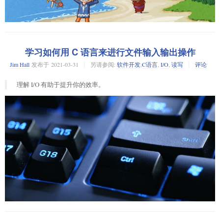
0:3 完败。如今，柯洁的空余时间几乎全部用在了研究 AI 上，他说道：“我
现在看到 AI 也比较痛苦，因为我知道我没有办法走出比 AI 更优秀的好
棋。”他认为，AI 可以很大程度上拉近棋手之间差距，人类棋手都在向人工
智能进行学习，现在都有 AI 工具辅助，棋手就会完全按照 AI 的下法去下。
柯洁称，“在以前的话，我觉得想赢一盘棋还是比较容易的。现在越来越难
并发是现代编程中必不可少的一部分，因为我们有多个核心，有许多需要
学习如何用 C 语言来进行文件输入输出操作
了。”
协作的任务。然而，当并发程序不按顺序运行时，就很难理解它们。对于
Jim Hall
发布于
2021-03-31
另请参阅:
软件开发
,
C语言
,
I/O
,
读写
评论
工程师来说，在这些程序中发现 bug 和性能问题不像在单线程、单任务程
虽然老牌棋手会抱怨 AI 使得棋手的训练差距被拉平，但是人类从来不会被
序中那么容易。
科技单方面打败。
理解 I/O 有助于提升你的效率。
在 Python 中，你有多种并发的选择。最常见的可能是用
模块
threading
ARM 发布 AMRv9 指令集，CPU 性能有望提升 40% 以上
的多线程，用
和
模块的多进程，以及最
subprocess
multiprocessing
近用
模块提供的
语法。在
VizTracer
之前，缺乏分析使
asyncio
async
用了这些技术程序的工具。
VizTracer 是一个追踪和可视化 Python 程序的工具，对日志、调试和剖析很
有帮助。尽管它对单线程、单任务程序很好用，但它在并发程序中的实用
性是它的独特之处。
尝试一个简单的任务
从一个简单的练习任务开始：计算出一个数组中的整数是否是质数并返回
一个布尔数组。下面是一个简单的解决方案：
def is_prime(n):
