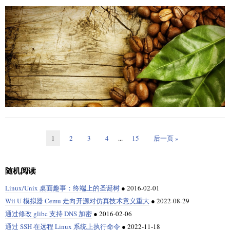
当谈论 WebAssembly 应用时，你必须区分三种状态：
    thread2.start()

int

PHP 的 Git 服务器被黑客攻击，源码库被添加后门
源码（如 C++ 或 Rust）：
你有一个用兼容语言编写的应用，你想把
    thread3.start()

main(int argc, char **argv)

它在浏览器中执行。
{

WebAssembly 字节码：
    thread1.join()

你选择 WebAssembly 字节码作为编译目
  FILE *infile;

    thread2.join()

标。最后，你得到一个
文件。
.wasm
  FILE *outfile;

机器码（opcode）：
浏览器加载
文件，并将其编译成主机
.wasm
  int ch;

系统的相应机器码。
为了配合单线程程序的工作负载，这就为三个线程使用了一个 2000 元素的
  /* parse the command line */

WebAssembly 还有一种文本格式，用人类可读的文本表示二进制格式。为
数组，模拟了三个线程共享任务的情况。
WASM-text
了简单起见，我将其称为
。WASM-text 可以比作高级汇编语
  /* usage: cp infile outfile */

言。当然，你不会基于 WASM-text 来编写一个完整的应用，但了解它的底
层工作原理是很好的（特别是对于调试和性能优化）。
  if (argc != 3) {

    fprintf(stderr, "Incorrect usage\n");

本文将指导你在 WASM-text 中创建经典的 “Hello World” 程序。
    fprintf(stderr, "Usage: cp infile outfile\n");

1
2
3
4
...
15
后一页 »
尽管在 Kubernetes 上广泛使用
Python
、
Go
和
Node.js
实现
人工智能
和机器
    return 1;

创建 .wat 文件
学习应用以及
无服务函数
，但 Java 技术仍然在开发企业应用中发挥着关键
  }

作用。根据
开发者经济学
的数据，在 2020 年第三季度，全球有 800 万名
WASM-text 文件通常以
结尾。第一步创建一个名为
.wat
昨天，PHP 团队在自己维护 Git 服务器上的仓库中被推送了
两个恶意提交
。
随机阅读
企业 Java 开发者。
  /* open the input file */

的空文本文件，用你最喜欢的文本编辑器打开它，然后
helloworld.wat
这两个提交声称是修正文字输入错误，但实际上是植入了后门以实现远程
如果你熟悉 Python 的全局解释器锁（GIL），就会想到，它不会再快了。
粘贴进去：
Linux/Unix 桌面趣事：终端上的圣诞树
●
2016-02-01
代码执行，并且攻击者伪造了签名，让人以为这些提交是由 PHP 的创始人
虽然这门语言已经存在了超过 25 年，但 Java 世界中总是有新的趋势、工具
由于开销太大，花了 140ms 多一点的时间。不过，你可以观察到多线程的
  infile = fopen(argv[1], "r");

和另外一位维护者提交的。
和框架，可以为你的应用和你的职业生涯赋能。
并发性：
Wii U 模拟器 Cemu 走向开源对仿真技术意义重大
●
2022-08-29
  if (infile == NULL) {

(module

    fprintf(stderr, "Cannot open file for reading: %s\n", argv
你可以使用
来将
文件编译成一个可执行文件：
通过修改 glibc 支持 DNS 加密
●
2016-02-06
gcc
cp.c
据分析，这次恶意活动是由于 PHP 的 Git 服务器被入侵导致的，而不是开
绝大多数 Java 框架都是为具有动态行为的长时间运行的进程而设计的，这
    ;; 从 JavaScript 命名空间导入

    return 2;

发者个人的 Git 账户被入侵。作为此次事件后的预防措施，PHP 维护人员决
些动态行为用于运行可变的应用服务器，例如物理服务器和虚拟机。自从
通过 SSH 在远程 Linux 系统上执行命令
●
2022-11-18
    (import  "console"  "log" (func  $log (param  i32  i32))
  }
