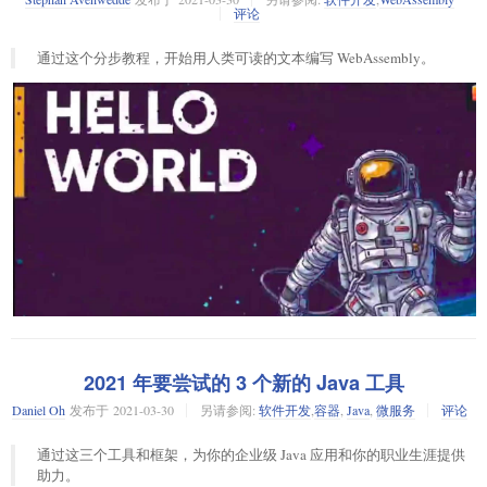
评论
编写
命令需要访问文件。在 C 语言中，你使用
函数打开一个
cp
fopen
通过这个分步教程，开始用人类可读的文本编写 WebAssembly。
文件，该函数需要两个参数：文件名和打开文件的模式。模式通常是从文
双重勒索攻击，指在加密文件的同时窃取文件然后威胁泄露文件进行二次
件读取（
）或向文件写入（
）。打开文件的方式也有其他选项，但是
r
w
勒索。据英国 RUSI 和 BAE 公司发表报告称，双重勒索攻击在 2020 年造
对于本教程而言，仅关注于读写操作。
成“前所未有的”损害，去年 6 月至 10 月间，在勒索软件博客上报告的新受
害者增加 200%。2020 年，采用双重勒索手段的 16 种勒索软件的攻击者共
因此，将一个文件复制到另一个文件就变成了打开源文件和目标文件，接
进行了 1200 次攻击，受害者分布于 63 个国家。英国遭受“双重勒索”攻击
着，不断从第一个文件读取字符，然后将该字符写入第二个文件。
fgetc
的数量位居世界第二，仅次于美国。
函数返回从输入文件中读取的单个字符，或者当文件完成后返回文件结束
标记（
）。一旦读取到
，你就完成了复制操作，就可以关闭两个
这只是在数组中的元素上一遍又一遍地执行
函数。
EOF
EOF
is_prime
面对勒索软件攻击，企业愿意为防御勒索软件付出的精力和成本，取决于
文件。该代码如下所示：
它可能遭受的损失程度和概率。这和对付病毒和垃圾邮件一样。
这是你所期望的，而且它并不有趣（如果你了解 VizTracer 的话）。
一位黑客因为买不到显卡挖矿，于是决定
改造
自己的 Game Boy 掌机来挖
矿。Game Boy 只有 4.19 MHz 主频的 CPU，8KB 视频缓存，而且不支持联
  do {

试试多线程程序
网。于是黑客通过树莓派 Pico 微控制器将 Game Boy 与计算机连到了一
    ch = fgetc(infile);

起。他在 PC 端下载了完整的比特币节点，为 Game Boy 打造了一个定制的
    if (ch != EOF) {

试着用多线程程序来做：
挖矿固件。此外还修改了一款名为 ntgbtminer 的挖掘程序，以将挖矿计算
      fputc(ch, outfile);

分发到 Game Boy 上，而不依赖于 PC。
    }

if __name__ == "__main__":

WebAssembly 是一种字节码格式，
几乎所有的浏览器
都可以将它编译成其
2021 年要尝试的 3 个新的 Java 工具
最终得到结果是 Game Boy 约有每秒 0.8 的哈希算力。作为对比，专用的
    num_arr = [random.randint(100, 10000) for i in range(2000)
宿主操作系统的机器代码。除了 JavaScript 和 WebGL 之外，WebAssembly
ASIC 矿机，哈希算力约为每秒 125 万亿。大约需要数百万年时间，Game
Daniel Oh
发布于
2021-03-30
另请参阅:
软件开发
,
容器
,
Java
,
微服务
评论
    thread1 = Thread(target=get_prime_arr, args=(num_arr,))

还满足了将应用移植到浏览器中以实现平台独立的需求。作为 C++ 和 Rust
你可以使用此循环编写自己的
程序，以使用
和
函数一
cp
fgetc
fputc
    thread2 = Thread(target=get_prime_arr, args=(num_arr,))

Boy 就可以挖出一个新的比特币区块了。
的编译目标，WebAssembly 使 Web 浏览器能够以接近原生的速度执行代
次读写一个字符。
源代码如下所示：
cp.c
    thread3 = Thread(target=get_prime_arr, args=(num_arr,))

通过这三个工具和框架，为你的企业级 Java 应用和你的职业生涯提供
码。
实在是太有创意了！不过，如果要是在 BTC 创始初期，Game Boy 没准还
助力。
#include <stdio.h>

真能挖出一两个区块的。
    thread1.start()
