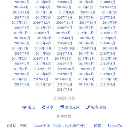
策略，基于云原生 Java 应用构建容器镜像。它还能在编译时生成
个
变量必须保留在栈中（但在本例中不是这样）。
2018年9月
2018年8月
2018年7月
2018年6月
2018年5月
f32
    p2.join()

0day。结果这个所谓的顶尖黑客组织
被发现就是美国政府黑客
，Google 的
Kubernetes 和 OpenShift 清单，并改善开发人员对调试、观察和日志工具的
不同的选项为更高级的文件输入和输出（例如，读取和写入具有特定数据
2018年4月
2018年3月
2018年2月
2018年1月
2017年12月
行动终止了政府黑客们的“反恐行动”。Google 内部对此举有不同的看法。
  return 0;

体验。
创建 .wasm 文件
结构的文件）提供了很大的灵活性。但是，在从一个文件读取数据并将数
2017年11月
2017年10月
2017年9月
2017年8月
2017年7月
据写入另一个文件的简单情况下，可以使用一个由字符数组组成的缓冲
2017年6月
2017年5月
2017年4月
2017年3月
2017年2月
要使用 VizTracer 运行它，你需要一个额外的参数：
这是大水冲了龙王庙了啊~
3、MicroProfile
WASM-text 和 WebAssembly 字节码是 1:1 对应的，这意味着你可以将
区。
2017年1月
2016年12月
2016年11月
2016年10月
2016年9月
WASM-text 转换成字节码（反之亦然）。你已经有了 WASM-text，现在将
2016年8月
2016年7月
2016年6月
2016年5月
2016年4月
MicroProfile
解决了与优化企业 Java 的微服务架构有关的最大问题，而无需
你可以使用
函数将缓冲区中的数据写入到另一个文件。这使用了
fwrite
创建字节码。
2016年3月
2016年2月
2016年1月
2015年12月
2015年11月
采用新的框架或重构整个应用。此外，MicroProfile
规范
（即 Health、Open
与
函数有相似的一组选项：要从中读取数据的数组或内存缓冲区的
fread
2015年10月
2015年9月
2015年8月
2015年7月
2015年6月
转换可以通过
WebAssembly Binary Toolkit
（WABT）来完成。从该链接克
Tracing、Open API、Fault Tolerance、Metrics、Config）继续与
Jakarta EE
指针，要读取的最小对象的大小，要读取对象的个数以及要写入的文件。
2015年5月
2015年4月
2015年3月
2015年2月
2015年1月
隆仓库，并按照安装说明进行安装。
的实现保持一致。
2014年12月
2014年11月
2014年10月
2014年9月
2014年8月
2014年7月
2014年6月
2014年5月
2014年4月
2014年3月
建立工具链后，打开控制台并输入以下内容，将 WASM-text 转换为字节
总结
2014年2月
2014年1月
2013年12月
2013年11月
2013年10月
码：
2013年9月
2013年8月
2013年7月
2013年6月
2013年5月
如果程序将文件读入缓冲区，然后将该缓冲区写入另一个文件，则数组
很难说哪个 Java 框架或工具是企业 Java 开发人员实现的最佳选择。只要
2013年4月
2012年11月
2012年10月
2012年9月
2012年8月
（
）可以是固定大小的数组。例如，你可以使用长度为 200 个字符的
ptr
Java 栈还有改进的空间，并能加速企业业务的发展，我们就可以期待新的
2012年7月
2012年6月
2012年5月
2012年4月
2012年3月
字符数组作为缓冲区。
框架、工具和平台的出现，比如上面的三个。花点时间看看它们是否能在
2012年2月
2012年1月
2011年12月
2011年11月
2011年10月
2011年9月
2011年7月
2011年6月
2011年5月
2011年4月
你也可以用以下方法将字节码转换为 WASM-text：
2021 年改善你的企业 Java 应用。
在该假设下，你需要更改
程序中的循环，以将数据从文件读取到缓冲
cp
2011年3月
区中，然后将该缓冲区写入另一个文件中：
整个程序在 50ms 多一点的时间内完成，实际任务在 50ms 之前完成。程序
的速度大概提高了三倍。
其他经典分类
  while (!feof(infile)) {

via:
https://opensource.com/article/21/3/enterprise-java-tools
为了和多线程版本进行比较，这里是多进程版本：
一个从
文件创建的
文件不包括任何函数或参数名称。默认
观点
分享
桌面应用
极客漫画
    buffer_length = fread(buffer, sizeof(char), 200, infile);

.wasm
.wat
情况下，WebAssembly 用它们的索引来识别函数和参数。
    fwrite(buffer, sizeof(char), buffer_length, outfile);

作者：
Daniel Oh
选题：
lujun9972
译者：
geekpi
校对：
wxy
相关链接
编译 .wasm 文件
本文由
LCTT
原创编译，
Linux中国
荣誉推出
飞蚊话 - 主站
Linux中国（纪念，已无法打开）
麟悦
LinuxCat