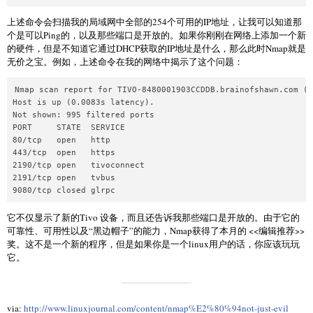
上述命令会扫描我的局域网中全部的254个可用的IP地址，让我可以知道那
个是可以Ping的，以及那些端口是开放的。如果你刚刚在网络上添加一个新
的硬件，但是不知道它通过DHCP获取的IP地址是什么，那么此时Nmap就是
无价之宝。例如，上述命令在我的网络中揭示了这个问题：
Nmap scan report for TIVO-8480001903CCDDB.brainofshawn.com (1
Host is up (0.0083s latency).

Not shown: 995 filtered ports

PORT     STATE  SERVICE

80/tcp   open   http

443/tcp  open   https

2190/tcp open   tivoconnect

2191/tcp open   tvbus

它不仅显示了新的Tivo 设备，而且还告诉我那些端口是开放的。由于它的
可靠性、可用性以及“黑边帽子”的能力，Nmap获得了本月的 <<编辑推荐>>
奖。这不是一个新的程序，但是如果你是一个linux用户的话，你应该玩玩
它。
via:
http://www.linuxjournal.com/content/nmap%E2%80%94not-just-evil