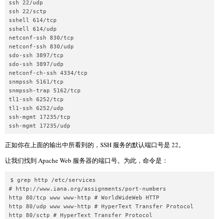
ssh 22/udp

ssh 22/sctp

sshell 614/tcp

sshell 614/udp

netconf-ssh 830/tcp

netconf-ssh 830/udp

sdo-ssh 3897/tcp

sdo-ssh 3897/udp

netconf-ch-ssh 4334/tcp

snmpssh 5161/tcp

snmpssh-trap 5162/tcp

tl1-ssh 6252/tcp

tl1-ssh 6252/udp

ssh-mgmt 17235/tcp

ssh-mgmt 17235/udp
正如你在上面的输出中所看到的，SSH 服务的默认端口号是 22。
让我们找到 Apache Web 服务器的端口号。为此，命令是：
$ grep http /etc/services

# http://www.iana.org/assignments/port-numbers

http 80/tcp www www-http # WorldWideWeb HTTP

http 80/udp www www-http # HyperText Transfer Protocol

http 80/sctp # HyperText Transfer Protocol
