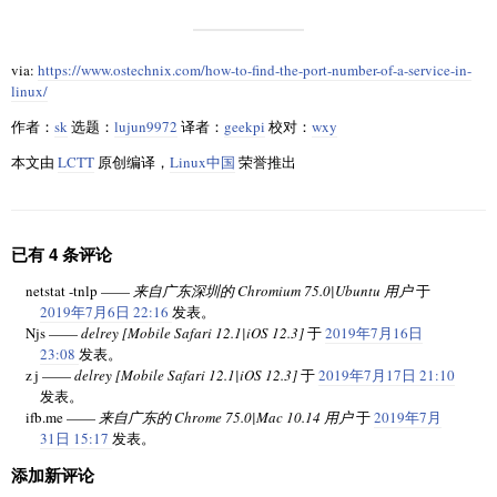
via:
https://www.ostechnix.com/how-to-find-the-port-number-of-a-service-in-
linux/
作者：
sk
选题：
lujun9972
译者：
geekpi
校对：
wxy
本文由
LCTT
原创编译，
Linux中国
荣誉推出
已有 4 条评论
netstat -tnlp ——
来自广东深圳的 Chromium 75.0|Ubuntu 用户
于
2019年7月6日 22:16
发表。
Njs ——
delrey [Mobile Safari 12.1|iOS 12.3]
于
2019年7月16日
23:08
发表。
z j ——
delrey [Mobile Safari 12.1|iOS 12.3]
于
2019年7月17日 21:10
发表。
ifb.me ——
来自广东的 Chrome 75.0|Mac 10.14 用户
于
2019年7月
31日 15:17
发表。
添加新评论