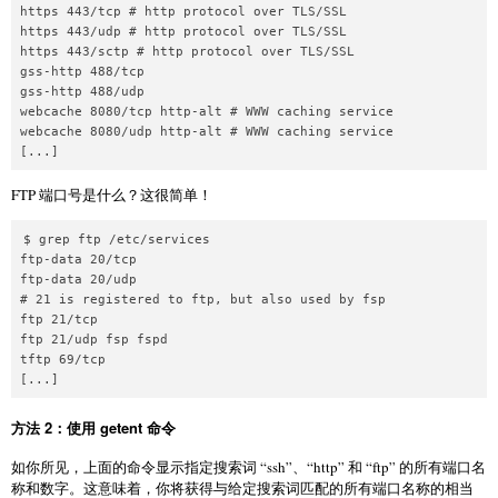
https 443/tcp # http protocol over TLS/SSL

https 443/udp # http protocol over TLS/SSL

https 443/sctp # http protocol over TLS/SSL

gss-http 488/tcp

gss-http 488/udp

webcache 8080/tcp http-alt # WWW caching service

webcache 8080/udp http-alt # WWW caching service

[...]
FTP 端口号是什么？这很简单！
$ grep ftp /etc/services

ftp-data 20/tcp

ftp-data 20/udp

# 21 is registered to ftp, but also used by fsp

ftp 21/tcp

ftp 21/udp fsp fspd

tftp 69/tcp

[...]
方法 2：使用 getent 命令
如你所见，上面的命令显示指定搜索词 “ssh”、“http” 和 “ftp” 的所有端口名
称和数字。这意味着，你将获得与给定搜索词匹配的所有端口名称的相当