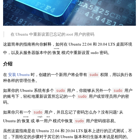
在 Ubuntu 中重新设置已忘记的 root 用户的密码
这篇简单的指南将向你解释，如何在 Ubuntu 22.04 和 20.04 LTS 桌面环境
rescue
中，以及从服务器版本中的
恢复
模式中重新设置 sudo 密码。
介绍
在
安装 Ubuntu
时，创建的一个新用户将会带有
权限，用以执行各
sudo
种各样的管理任务。
如果你的 Ubuntu 系统有多个
用户，你能够从另外一个
用户
sudo
sudo
的账号下，轻松地重新设置所忘记的一个
用户或管理员用户的密
sudo
码。
如果你只有一个
用户，并且忘记了密码怎么办？没有问题! 从
sudo
rescue
single user
Ubuntu 的
恢复
或
单一用户
模式中恢复
用户密码很容易。
sudo
虽然这篇指南是在 Ubuntu 22.04 和 20.04 LTS 版本上进行的正式测试，不
过，下面给定的步骤对于其它的 Ubuntu 版本和衍生版本来说是相同的。