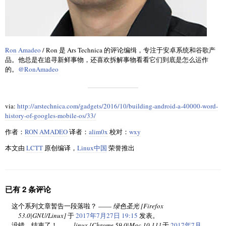
Ron Amadeo
/ Ron 是 Ars Technica 的评论编缉，专注于安卓系统和谷歌产
品。他总是在追寻新鲜事物，还喜欢拆解事物看看它们到底是怎么运作
的。
@RonAmadeo
via:
http://arstechnica.com/gadgets/2016/10/building-android-a-40000-word-
history-of-googles-mobile-os/33/
作者：
RON AMADEO
译者：
alim0x
校对：
wxy
本文由
LCTT
原创编译，
Linux中国
荣誉推出
已有 2 条评论
这个系列文章暂告一段落啦？ ——
绿色圣光 [Firefox
53.0|GNU/Linux]
于
2017年7月27日 19:15
发表。
没错，结束了！ ——
linux [Chrome 59.0|Mac 10.11]
于
2017年7月