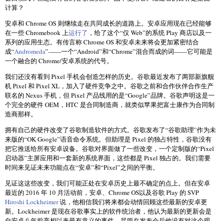
计算？
安卓和 Chrome OS 则继续走在共同成长的道路上。安卓应用现在已经能够
在一些 Chromebook 上
运行了
，给了这个“仅 Web”的系统 Play 商店以及一
系列的应用生态。有传言称 Chrome OS 和安卓未来将会更加紧密结合
成“
Andromeda
”——一个“Android”和“Chrome”混合而成的词——它可能是
一个融合的 Chrome/安卓系统的代号。
我们还没有看到 Pixel 手机会创造怎样的历史。谷歌最近发布了两部新旗舰
机 Pixel 和 Pixel XL，加入了硬件竞争之中。谷歌之前和合作伙伴合作生产
联名的 Nexus 手机，但 Pixel 产品线用的是“Google”品牌。谷歌声明这是一
个完全的硬件 OEM，HTC 是合同制造商，就类似苹果把富士康作为合同制
造商那样。
拥有自己的硬件改变了谷歌制造软件的方式。谷歌发布了“谷歌助理”作为未
来版的“OK Google”语音命令系统。但助理是 Pixel 的独占特性，谷歌没有
把它推送给所有安卓设备。谷歌对界面做了一些改变，一个定制版的“Pixel
启动器”主屏应用和一套新的系统界面，这些都是 Pixel 独占的。我们需要
时间来见证未来功能点在“安卓”和“Pixel”之间的平衡。
见证这这些改变，我们可能正处在安卓历史上最不确定的点上。但在安卓
最近的 2016 年 10 月活动前，安卓、Chrome OS以及谷歌 Play 的 SVP
Hiroshi Lockheimer
说，他相信我们将来都会动情回顾这些最新的安卓更
新。Lockheimer 是现在谷歌事实上的软件统治者，他认为最新的更新会是
自安卓八年前亮相以来最有意义的事件。尽管在发布会后他没有对这个观