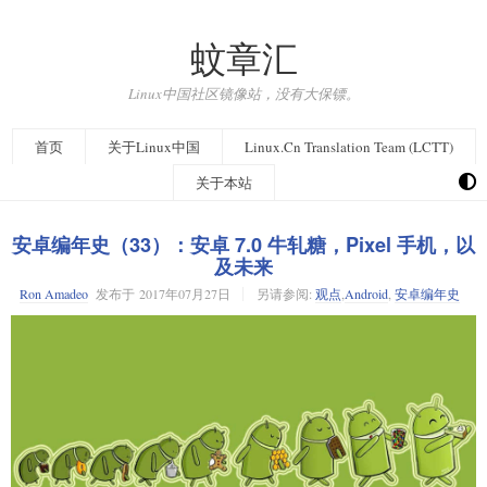
蚊章汇
Linux中国社区镜像站，没有大保镖。
首页
关于Linux中国
Linux.Cn Translation Team (LCTT)
关于本站
安卓编年史（33）：安卓 7.0 牛轧糖，Pixel 手机，以
及未来
Ron Amadeo
发布于
2017年07月27日
另请参阅:
观点
,
Android
,
安卓编年史