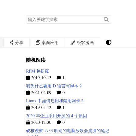
搜
索
关
键
字
分享
桌面应用
极客漫画
随机阅读
RPM 包初窥
2019-10-13
1
我为什么要用 D 语言写脚本？
2021-02-09
0
Linux 中如何启用和禁用网卡？
2019-05-12
1
2020 年企业采用开源的 4 个原因
2020-12-30
0
硬核观察 #733 听别的电脑放歌会崩溃的笔记