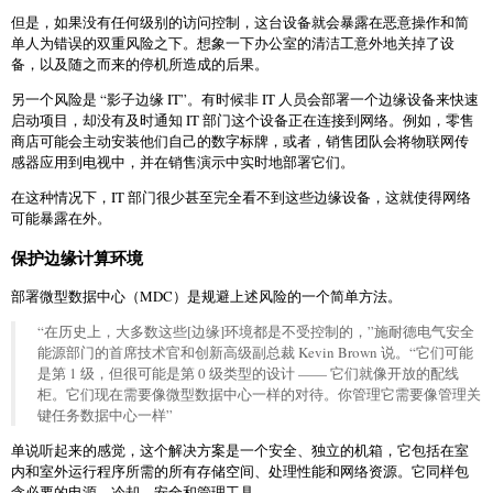
但是，如果没有任何级别的访问控制，这台设备就会暴露在恶意操作和简
单人为错误的双重风险之下。想象一下办公室的清洁工意外地关掉了设
备，以及随之而来的停机所造成的后果。
另一个风险是 “影子边缘 IT”。有时候非 IT 人员会部署一个边缘设备来快速
启动项目，却没有及时通知 IT 部门这个设备正在连接到网络。例如，零售
商店可能会主动安装他们自己的数字标牌，或者，销售团队会将物联网传
感器应用到电视中，并在销售演示中实时地部署它们。
在这种情况下，IT 部门很少甚至完全看不到这些边缘设备，这就使得网络
可能暴露在外。
保护边缘计算环境
部署微型数据中心（MDC）是规避上述风险的一个简单方法。
“在历史上，大多数这些[边缘]环境都是不受控制的，”施耐德电气安全
能源部门的首席技术官和创新高级副总裁 Kevin Brown 说。“它们可能
是第 1 级，但很可能是第 0 级类型的设计 —— 它们就像开放的配线
柜。它们现在需要像微型数据中心一样的对待。你管理它需要像管理关
键任务数据中心一样”
单说听起来的感觉，这个解决方案是一个安全、独立的机箱，它包括在室
内和室外运行程序所需的所有存储空间、处理性能和网络资源。它同样包
含必要的电源、冷却、安全和管理工具。