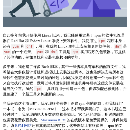
自20多年前我开始使用 Linux 以来，我已经使用过基于 rpm 的软件包管理
器在 Red Hat 和 Fedora Linux 系统上安装软件。我使用过
程序本身，
rpm
还有
和
，用于在我的 Linux 主机上安装和更新软件包，
是
yum
dnf
dnf
的一个近亲。
和
工具是
实用程序的包装器，它提供
yum
yum
dnf
rpm
了其他功能，例如查找和安装包依赖项的功能。
多年来，我创建了许多 Bash 脚本，其中一些脚本具有单独的配置文件，我
希望在大多数新计算机和虚拟机上安装这些脚本。这也能解决安装所有这
些软件包需要花费大量时间的难题，因此我决定通过创建一个 rpm 软件包
来自动执行该过程，我可以将其复制到目标主机并将所有这些文件安装在
适当的位置。虽然
工具以前用于构建 rpm 包，但该功能已被删除，并
rpm
且创建了一个新工具来构建新的 rpm。
当我开始这个项目时，我发现很少有关于创建 rpm 包的信息，但我找到了
一本书，名为《Maximum RPM》，这本书才帮我弄明白了。这本书现在已
经过时了，我发现的绝大多数信息都是如此。它也已经绝版，用过的副本
也需要花费数百美元。
Maximum RPM
的在线版本是免费提供的，并保持最
新。该
RPM 网站
还有其他网站的链接，这些网站上有很多关于 rpm 的文