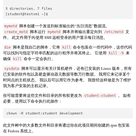
3 directories, 7 files

[student@testvm1 ~]$
脚本创建一个发送到标准输出的“当日消息”数据流。
mymotd
脚本运行
脚本并将输出重定向到
文
create_motd
mymotd
/etc/motd
件。 此文件用于向使用 SSH 远程登录的用户显示每日消息。
脚本是我自己的脚本，它将
命令包装在一些代码中，这些代码
die
kill
可以找到与指定字符串匹配的运行程序并将其终止。 它使用
来
kill -9
确保
命令一定会执行。
kill
脚本可以显示有关计算机硬件，还有已安装的 Linux 版本，所有
sysdata
已安装的软件包以及硬盘驱动器元数据等数万行数据。 我用它来记录某个
时间点的主机状态。 我以后可以用它作为参考。 我曾经这样做是为了维护
我为客户安装的主机记录。
你可能需要将这些文件和目录的所有权更改为
。 如有
student:student
必要，使用以下命令执行此操作：
chown -R student:student development
此文件树中的大多数文件和目录将通过你在此项目期间创建的 rpm 包安装
在 Fedora 系统上。