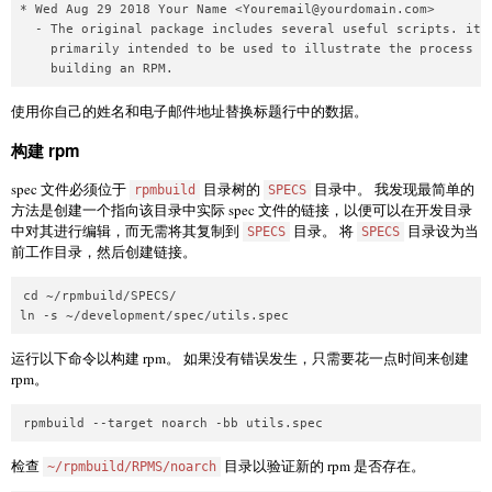
* Wed Aug 29 2018 Your Name <
Youremail@yourdomain.com
>

  - The original package includes several useful scripts. it i
    primarily intended to be used to illustrate the process of
    building an RPM.
使用你自己的姓名和电子邮件地址替换标题行中的数据。
构建 rpm
spec 文件必须位于
目录树的
目录中。 我发现最简单的
rpmbuild
SPECS
方法是创建一个指向该目录中实际 spec 文件的链接，以便可以在开发目录
中对其进行编辑，而无需将其复制到
目录。 将
目录设为当
SPECS
SPECS
前工作目录，然后创建链接。
cd ~/rpmbuild/SPECS/

ln -s ~/development/spec/utils.spec
运行以下命令以构建 rpm。 如果没有错误发生，只需要花一点时间来创建
rpm。
rpmbuild --target noarch -bb utils.spec
检查
目录以验证新的 rpm 是否存在。
~/rpmbuild/RPMS/noarch