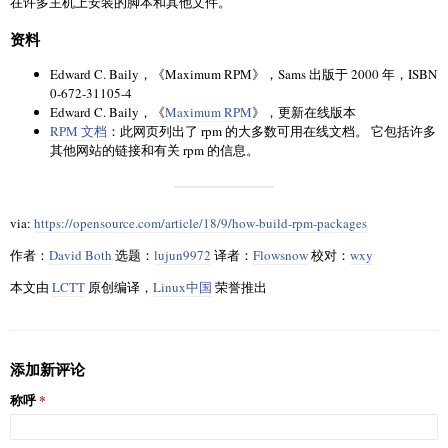
在许多主机上安装的脚本和其他文件。
资料
Edward C. Baily，《Maximum RPM》，Sams 出版于 2000 年，ISBN
0-672-31105-4
Edward C. Baily，《
Maximum RPM
》，更新在线版本
RPM 文档
：此网页列出了 rpm 的大多数可用在线文档。 它包括许多
其他网站的链接和有关 rpm 的信息。
via:
https://opensource.com/article/18/9/how-build-rpm-packages
作者：
David Both
选题：
lujun9972
译者：
Flowsnow
校对：
wxy
本文由
LCTT
原创编译，
Linux中国
荣誉推出
添加新评论
称呼