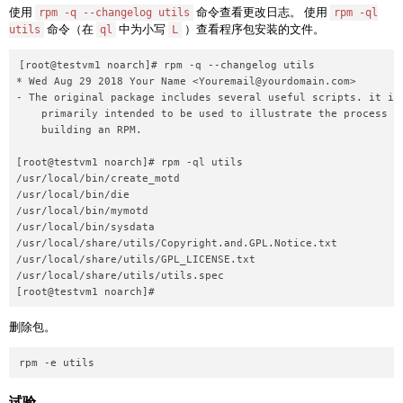
使用
命令查看更改日志。 使用
rpm -q --changelog utils
rpm -ql
命令（在
中为小写
）查看程序包安装的文件。
utils
ql
L
[root@testvm1 noarch]# rpm -q --changelog utils

* Wed Aug 29 2018 Your Name <
Youremail@yourdomain.com
>

- The original package includes several useful scripts. it is

    primarily intended to be used to illustrate the process of
    building an RPM.

[root@testvm1 noarch]# rpm -ql utils

/usr/local/bin/create_motd

/usr/local/bin/die

/usr/local/bin/mymotd

/usr/local/bin/sysdata

/usr/local/share/utils/Copyright.and.GPL.Notice.txt

/usr/local/share/utils/GPL_LICENSE.txt

/usr/local/share/utils/utils.spec

[root@testvm1 noarch]#
删除包。
rpm -e utils
试验