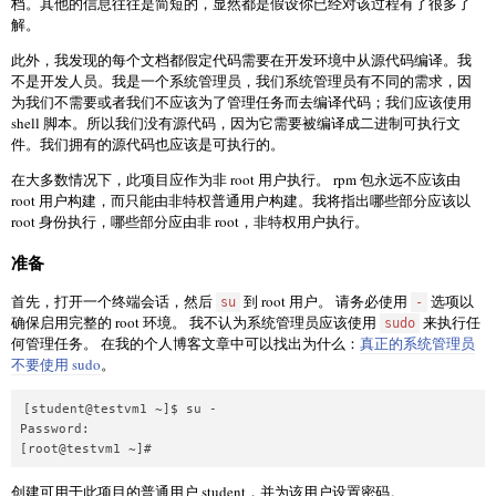
档。其他的信息往往是简短的，显然都是假设你已经对该过程有了很多了
解。
此外，我发现的每个文档都假定代码需要在开发环境中从源代码编译。我
不是开发人员。我是一个系统管理员，我们系统管理员有不同的需求，因
为我们不需要或者我们不应该为了管理任务而去编译代码；我们应该使用
shell 脚本。所以我们没有源代码，因为它需要被编译成二进制可执行文
件。我们拥有的源代码也应该是可执行的。
在大多数情况下，此项目应作为非 root 用户执行。 rpm 包永远不应该由
root 用户构建，而只能由非特权普通用户构建。我将指出哪些部分应该以
root 身份执行，哪些部分应由非 root，非特权用户执行。
准备
首先，打开一个终端会话，然后
到 root 用户。 请务必使用
选项以
su
-
确保启用完整的 root 环境。 我不认为系统管理员应该使用
来执行任
sudo
何管理任务。 在我的个人博客文章中可以找出为什么：
真正的系统管理员
不要使用 sudo
。
[student@testvm1 ~]$ su -

Password:

[root@testvm1 ~]#
创建可用于此项目的普通用户 student，并为该用户设置密码。