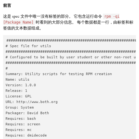
前言
这是 spec 文件中唯一没有标签的部分。 它包含运行命令
rpm -qi
时看到的大部分信息。 每个数据都是一行，由标签和标
[Package Name]
签值的文本数据组成。
#############################################################
# Spec file for utils

##############################################################
# Configured to be built by user student or other non-root use
##############################################################
#

Summary: Utility scripts for testing RPM creation

Name: utils

Version: 1.0.0

Release: 1

License: GPL

URL: http://www.both.org

Group: System

Packager: David Both

Requires: bash

Requires: screen

Requires: mc

Requires: dmidecode
