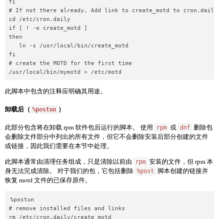
fi

# If not there already, Add link to create_motd to cron.daily

cd /etc/cron.daily

if [ ! -e create_motd ]

then

   ln -s /usr/local/bin/create_motd

fi

# create the MOTD for the first time

/usr/local/bin/mymotd > /etc/motd
此脚本中包含的注释应明确其用途。
卸载后（
）
%postun
此部分包含将在卸载 rpm 软件包后运行的脚本。 使用
或
删除包
rpm
dnf
会删除文件部分中列出的所有文件，但它不会删除安装后部分创建的文件
或链接，因此我们需要在本节中处理。
此脚本通常由清理任务组成，只是清除以前由
安装的文件，但 rpm 本
rpm
身无法完成清除。 对于我们的包，它包括删除
脚本创建的链接并
%post
恢复 motd 文件的已保存原件。
%postun

# remove installed files and links

rm /etc/cron.daily/create_motd
