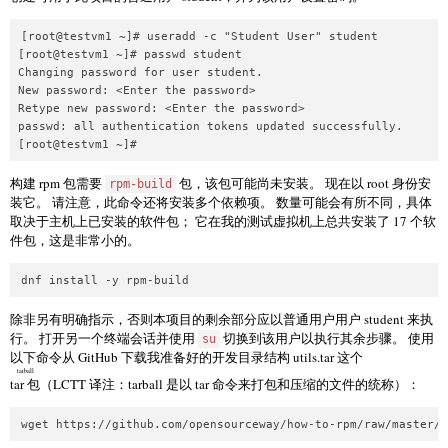
[root@testvm1 ~]# useradd -c "Student User" student

[root@testvm1 ~]# passwd student

Changing password for user student.

New password: <Enter the password>

Retype new password: <Enter the password>

passwd: all authentication tokens updated successfully.

[root@testvm1 ~]#
构建 rpm 包需要
包，该包可能尚未安装。 现在以 root 身份安
rpm-build
装它。 请注意，此命令还将安装多个依赖项。 数量可能会有所不同，具体
取决于主机上已安装的软件包； 它在我的测试虚拟机上总共安装了 17 个软
件包，这是非常小的。
dnf install -y rpm-build
除非另有明确指示，否则本项目的剩余部分应以普通用户用户 student 来执
行。 打开另一个终端会话并使用
切换到该用户以执行其余步骤。 使用
su
以下命令从 GitHub 下载我准备好的开发目录结构 utils.tar 这个
tarball
tar 包
（LCTT 译注：tarball 是以 tar 命令来打包和压缩的文件的统称）：
wget https://github.com/opensourceway/how-to-rpm/raw/master/u