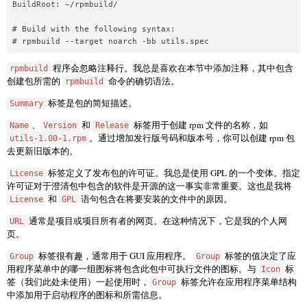
BuildRoot: ~/rpmbuild/

# Build with the following syntax:

# rpmbuild --target noarch -bb utils.spec
程序会忽略注释行。我总是喜欢在本节中添加注释，其中包含
rpmbuild
创建包所需的
命令的确切语法。
rpmbuild
标签是包的简短描述。
Summary
、
和
标签用于创建 rpm 文件的名称，如
Name
Version
Release
。通过增加发行版号码和版本号，你可以创建 rpm 包
utils-1.00-1.rpm
去更新旧版本的。
标签定义了发布包的许可证。我总是使用 GPL 的一个变体。指定
License
许可证对于澄清包中包含的软件是开源的这一事实非常重要。这也是我将
和
语句包含在将要安装的文件中的原因。
License
GPL
通常是项目或项目所有者的网页。在这种情况下，它是我的个人网
URL
页。
标签很有趣，通常用于 GUI 应用程序。
标签的值决定了应
Group
Group
用程序菜单中的哪一组图标将包含此包中可执行文件的图标。与
标
Icon
签（我们此处未使用）一起使用时，
标签允许在应用程序菜单结构
Group
中添加用于启动程序的图标和所需信息。