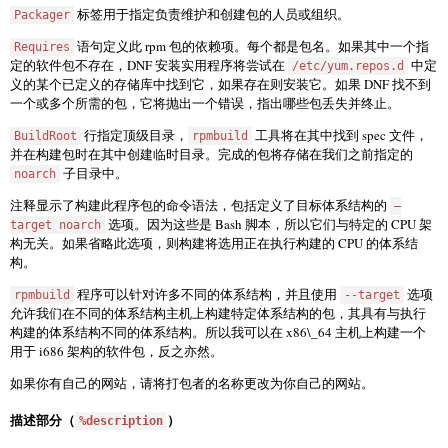
标签用于指定负责维护和创建包的人员或组织。
Packager
语句定义此 rpm 包的依赖项。每个都是包名。如果其中一个指
Requires
定的软件包不存在，DNF 安装实用程序将尝试在
中定
/etc/yum.repos.d
义的某个已定义的存储库中找到它，如果存在则安装它。如果 DNF 找不到
一个或多个所需的包，它将抛出一个错误，指出哪些包丢失并终止。
行指定顶级目录，
工具将在其中找到 spec 文件，
BuildRoot
rpmbuild
并在构建包时在其中创建临时目录。完成的包将存储在我们之前指定的
子目录中。
noarch
注释显示了构建此程序包的命令语法，包括定义了目标体系结构的
–
选项。因为这些是 Bash 脚本，所以它们与特定的 CPU 架
target noarch
构无关。如果省略此选项，则构建将选用正在执行构建的 CPU 的体系结
构。
程序可以针对许多不同的体系结构，并且使用
选项
rpmbuild
--target
允许我们在不同的体系结构主机上构建特定体系结构的包，其具有与执行
构建的体系结构不同的体系结构。所以我可以在 x86\_64 主机上构建一个
用于 i686 架构的软件包，反之亦然。
如果你有自己的网站，请将打包者的名称更改为你自己的网站。
描述部分（
）
%description