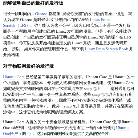
能够证明自己的最好的发行版
很长一段时间内，
Gentoo
都稳坐“展现你技能”的发行版的首座。但是，我
认为现在 Gentoo 是时候让出“证明自己”的宝座给
Linux From
Scratch（LFS）
。你可能认为这不公平，因为 LFS 实际上不是一个发行版，
而是一个帮助用户创建自己的 Linux 发行版的项目。但是，有什么能比你
自己创建一个自己的发行版更能证明自己所学的 Linux 知识的呢？在 LFS
项目中，你可以从头开始构建自定义的 Linux 系统，而且是从源代码开
始。 所以，如果你真的想证明些什么，请下载
Linux From Scratch Book
并
开始构建。
对于物联网最好的发行版
Ubuntu Core
已经是第二年赢得了该项的冠军。Ubuntu Core 是 Ubuntu 的一
个小型的、事务型版本，专为嵌入式和物联网设备而构建。使 Ubuntu Core
如此完美支持物联网的原因在于它将重点放在 snap 包上 —— 这种通用包可
以安装到一个平台上而不会干扰其基本系统。这些 snap 包包含它们运行所
需的所有内容（包括依赖项），因此不必担心安装它会破坏操作系统（或
任何其他已安装的软件）。 此外，snap 包非常容易升级，并运行在隔离的
沙箱中，这使它们成为物联网的理想解决方案。
Ubuntu Core 内置的另一个安全领域是登录机制。Ubuntu Core 使用Ubuntu
One ssh密钥，这样登录系统的唯一方法是通过上传的 ssh 密钥到
Ubuntu
One帐户
（图 4）。这为你的物联网设备提供了更高的安全性。