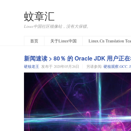
蚊章汇
Linux中国社区镜像站，没有大保镖。
首页
关于Linux中国
Linux.Cn Translation T
新闻速读 > 80％ 的 Oracle JDK 用
硬核老王
发布于
2020年05月26日
另请参阅:
硬核观察
,
GCC
,