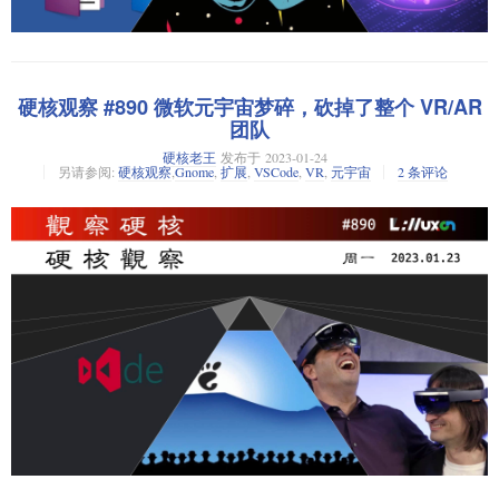
的感觉，并出现了偏见、幻觉、涌现等一系列不好解释的现象。OpenAI 正
在开发一种工具，以自动识别 LLM 的哪些部分负责其哪些行为。它使用
GPT-4 来解释其 4 年前发布的只有 30 万个“神经元”（15 亿个参数）的 GPT-
2。目前该工具代码和所有的 “神经元” 解释数据已经开源，OpenAI 称该工
具还在早期阶段。生成的解释结果并不令人满意，看起来连 GPT-4 都不能
硬核观察 #890 微软元宇宙梦碎，砍掉了整个 VR/AR
太用人类可以理解的语言来解释 GPT-2 的行为。
团队
Meta 开始裁员元宇宙芯片部门
消息来源：Tech Crunch
硬核老王
发布于
2023-01-24
另请参阅:
硬核观察
,
Gnome
,
扩展
,
VSCode
,
VR
,
元宇宙
2 条评论
Meta 公司计划裁掉其面向元宇宙的 Facebook 敏捷硅团队（FAST）员工，
老王点评：用魔法打败魔法是个好的思路，但是将魔法解释给“麻瓜”可
该部门约有 600 名员工。FAST 部门的任务是开发定制芯片，为 Meta 的现
能未必能行。最怕的是，要是魔法可以（悄悄）改进魔法怎么办？
实实验室部门生产的增强现实和虚拟现实硬件提供动力。
消息来源：路透社
老王点评：元宇宙梦碎，不知道 Meta 还会改名回 Facebook 吗？结合
上一条，或许元宇宙真正接管世界时，会是在量子计算普遍可用的时
候。
JavaScript 比 Java 和 .NET 缺陷更少，修复更快
对数百万个商业应用程序的研究显示，近 75% 的应用程序存在安全缺陷，
并随着时间的增长而变得不那么安全。其中，82.2%
的.NET
应用程序存在
缺陷，而 Java 的缺陷为 77.7%，JavaScript的缺陷为 55.8%。只有 9.5% 的
JavaScript 应用程序存在较严重的安全漏洞，而 Java 和 .NET 的比例分别为
19.9% 和 21.9%。此外，JavaScript 缺陷的修复速度也更快，其一半的缺陷