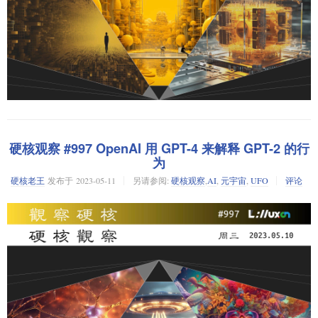
硬核观察 #997 OpenAI 用 GPT-4 来解释 GPT-2 的行
为
硬核老王
发布于
2023-05-11
另请参阅:
硬核观察
,
AI
,
元宇宙
,
UFO
评论
量子计算机正在重演真空管计算机的历史吗？