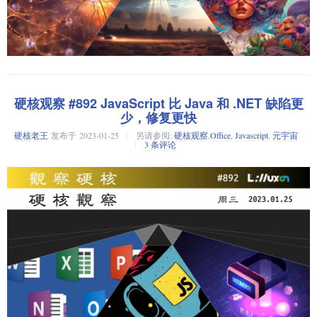
20 世纪 40 年代初，第一台真空管计算机投入使用，解决了人类无法解决的
问题。这些庞大的机器复杂、特殊，而且普遍不可靠。在许多方面，今天
的量子系统与早期的真空管计算机有着惊人的相似之处，它们也是难以置
信的昂贵、特殊和不直观。如果量子系统能够像多年前的巨人计算机破解
德国密码那样破解现代加密技术，将颠覆建立在现代计算技术之上的世
界。量子系统的早期采用者将会获得最大收益，因此各国和各个公司都为
量子成为真正竞争威胁的可能性投入了大量资金。不过，目前量子计算机
硬核观察 #892 JavaScript 比 Java 和 .NET 缺陷更
能做的事情，没有一件是经典计算机做不到的，真正的创新将出现在我们
少，修复更快
用量子算法解决量子问题的时候。
硬核老王
发布于
2023-01-25
另请参阅:
硬核观察
,
Office
,
Javascript
,
元宇宙
消息来源：The Register
3 条评论
老王点评：从庞大到一个房间放不下的计算机，到如今的计算无处不
在，才短短几十年。那么，从现在的量子计算机变成手持量子计算机，
需要多少年，会改变多少事情？
OpenAI 用 GPT-4 来解释 GPT-2 的行为
大语言模型（LLM）像大脑一样，它们是由 “神经元” 组成的，它们观察文
本中的一些特定模式，以影响整个模型接下来 “说” 什么。但由于 LLM 中
的参数数量多到已经无法由人类解释的程度，因此，LLM 给人一种 “黑盒”