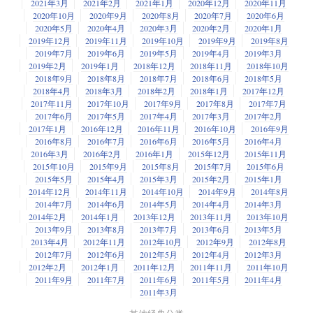
互联网带宽也飙升到了 46 Tbps。2021 年的时候，通过 ESnet 网络传输的数
2021年3月
2021年2月
2021年1月
2020年12月
2020年11月
区分恶意扩展，扩展名称上的蓝色复选标记仅仅意味着发布者对随便一个
据量，就已经达到了惊人的 1.1 EB。不过，在实验性网络中的最高传输速
2020年10月
2020年9月
2020年8月
2020年7月
2020年6月
域名的所有权。虽然 VSCode 市场会对每个新扩展和后续更新进行病毒扫
2020年5月
2020年4月
2020年3月
2020年2月
2020年1月
度的记录是日本创造的 1 Pbps，即 1000 Tbps。
描，并在发现恶意扩展时将其删除。但上传一个扩展，在被删除前很容易
2019年12月
2019年11月
2019年10月
2019年9月
2019年8月
欺骗用户下载使用。最糟糕的是，VSCode 的扩展没有沙箱环境，这意味着
消息来源：伯克利实验室
2019年7月
2019年6月
2019年5月
2019年4月
2019年3月
扩展可以安装勒索软件、擦拭器和其他恶意代码，还可以改变你的本地代
2019年2月
2019年1月
2018年12月
2018年11月
2018年10月
老王点评：这要是传个小电影得多快啊~
码，甚至使用你的 SSH 密钥来改变远程代码库中的代码。
2018年9月
2018年8月
2018年7月
2018年6月
2018年5月
2018年4月
2018年3月
2018年2月
2018年1月
2017年12月
游戏玩家普及 Windows 11 的速度远逊于 Windows 10
消息来源：Info World
2017年11月
2017年10月
2017年9月
2017年8月
2017年7月
2017年6月
2017年5月
2017年4月
2017年3月
2017年2月
据消息
，在发布半年之后，来自不同来源的数据都显示其普及率远逊于
老王点评：同样是扩展的话题，这个消息反映出来的潜在危险令人担
2017年1月
2016年12月
2016年11月
2016年10月
2016年9月
Windows 10 同期水平。以最大的 PC 游戏平台 Steam 为例：Windows 10 发
心。我想微软应该对 VSCode 的扩展安全做更多的工作。
2016年8月
2016年7月
2016年6月
2016年5月
2016年4月
布半年之后普及率达到了 31%，而 Windows 11 只有 17%，Steam 统计的四
2016年3月
2016年2月
2016年1月
2015年12月
2015年11月
分之三的计算机仍然运行 Windows 10。 Windows 11 硬件需求过高是影响
2015年10月
2015年9月
2015年8月
2015年7月
2015年6月
它普及率的一个重要因素，许多旧电脑都无法升级到新系统。另一个重要
2015年5月
2015年4月
2015年3月
2015年2月
2015年1月
因素是 Windows 10 取代的是不怎么受欢迎的 Windows 8 和 Windows 8.1，
2014年12月
2014年11月
2014年10月
2014年9月
2014年8月
而 Windows 11 所取代的 Windows 10 很多用户都是相当满意的。
2014年7月
2014年6月
2014年5月
2014年4月
2014年3月
2014年2月
2014年1月
2013年12月
2013年11月
2013年10月
老王点评：一如微软历史上一些其它操作系统产品，Windows 11 也许
2013年9月
2013年8月
2013年7月
2013年6月
2013年5月
就是个过渡性的夹板产品。
2013年4月
2012年11月
2012年10月
2012年9月
2012年8月
2012年7月
2012年6月
2012年5月
2012年4月
2012年3月
2012年2月
2012年1月
2011年12月
2011年11月
2011年10月
新西兰计划对农场动物打嗝、撒尿征税
2011年9月
2011年7月
2011年6月
2011年5月
2011年4月
2011年3月
据央视新闻，新西兰政府 11 日提议对农场动物打嗝、撒尿排放的温室气体