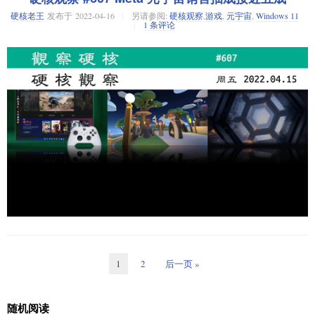
Office 2007 和 2010，也包括今年 4 月将停止支持的 Office 2013。微软
VR/AR 之上的所谓“元宇宙”，前景堪忧啊。
硬核老王
发布于
2022-04-16
另请参阅:
硬核观察
,
游戏
,
元宇宙
,
Windows 11
称，“这个更新将默默地运行一次，不会在用户的设备上安装任何东西”。微
1 条评论
软没有提到它打算如何处理从更新中收集的数据。
消息来源：The Register
老王点评：微软这手未免伸的有的过长了，难道支持过期的 Office 就不
能用了么？
研究显示元宇宙对美国 GDP 的贡献将可达 2.4%
由 Meta 公司委托进行的一项研究发现，到 2035 年，元宇宙可以为美国每
年的 GDP 贡献约 2.4%，相当于 7600 亿美元。这些经济收益可能来自于国
微软与 Meta 合作，将 Teams、Office、Windows 和 Xbox 带到
防、医疗和制造部门对这些技术的使用，以及视频游戏和通信等娱乐用
VR
例。在 Meta 公司的另一份报告中，到 2035 年元宇宙也能为欧盟增加类似
比例的贡献。
在今天的 Meta Connect 会议上，微软 CEO 萨提亚·纳德拉表示，该公司正
在与 Meta 合作，将其最大的服务，Teams、Office、Windows，甚至 Xbox
消息来源：路透社
83% 的 GNOME 用户安装了扩展
云游戏，带到 Meta 的 Quest VR 头盔上。人们将能够直接从 Meta 的
老王点评：我觉得这就是 Meta 公司给自己画的饼。以我看来，在没有
Horizon 工作间加入 Teams 会议，也可以在 Quest VR 头盔里面使用
去年夏天，GNOME 邀请人们自愿在他们的系统上运行一个工具，以对系统
基础设施的进一步突破之前，元宇宙只是一场妄想。
Windows 365，获得 Windows 的完整体验，包括所有个性化的应用程序、
配置方面的数据进行宏观统计。有 2560 人运行了这个工具，他们现在公布
内容和设置。此外，微软还通过 PWA 技术将 Office 应用的 2D 版本带到
1
2
后一页 »
了这些数据。一些有趣的数据有：在受访者中，一半的用户在运行
Quest VR 头盔。甚至，Xbox 云游戏也将进入 Quest VR 头盔，虽然不会像
Fedora；近 1/4 的用户使用的是联想的机器；90% 的系统都安装了
Xbox 原生 VR 体验那样令人沉浸，但你将能够拿起 Xbox 控制器，在头盔
Linux 基金会发起新的“开放元宇宙基金会”
Flatpak；3/4 的默认浏览器是 Firefox；只有 1/10 的默认浏览器是 Chrome；
内的巨大屏幕上玩这些游戏。
随机阅读
83% 受访者安装了非默认的 GNOME 扩展。