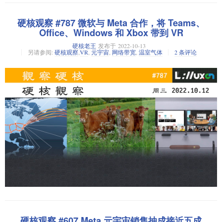
平均在 116天内修复，而 .NET 为 158 天，Java 为 243 天。
消息来源：Dev Class
用开源和 AI 驱动的监测网来探索 UFO
硬核观察 #787 微软与 Meta 合作，将 Teams、
Office、Windows 和 Xbox 带到 VR
老王点评：这个结果有点出乎意料，专门为企业应用而设计的 Java 和
由于对 UFO 现象的官方说法缺乏透明度和信任度感到沮丧，一个开发者团
.NET 反而不如 JavaScript。
硬核老王
发布于
2022-10-13
队决定自己动手做一个名为 Sky360 的开源公民科学项目。该项目旨在用价
另请参阅:
硬核观察
,
VR
,
元宇宙
,
网络带宽
,
温室气体
2 条评论
格低廉的监测站覆盖全球，全天候观察天空，甚至计划使用 AI 和机器学习
来发现异常行为。Sky360 监测站由一个广角鱼眼镜头和一个倾斜相机组
亚马逊利用秘密算法提高价格，获利 10 亿美元
成，底层软件对捕获的运动事件进行初步分析，并决定是否进一步放大、
跟踪和分析它。所有的硬件都可以由廉价购买的现成零件组合而成。他们
根据美国联邦贸易委员会（FTC）对亚马逊提起的垄断诉讼中被删节的部分
目前已在全球建立了 20 个监测站，预计将在 6 月发布第一个面向开发者的
内容，亚马逊使用了一种代号为 “尼斯项目” 的算法来测试它能以竞争对手
开源版本。
会跟进的方式提高多少价格。该算法帮助亚马逊提高了各购物类别商品的
利润，并影响竞争对手提高了价格。如果竞争对手没有将价格提高到亚马
消息来源：VICE
逊的水平，该算法就会自动将商品恢复到正常价位。据一位熟悉此事的人
微软元宇宙梦碎，砍掉了整个 VR/AR 团队
老王点评：UFO 究竟是什么，充斥着各种谎言和猜测。或许揭开谜团
士称，亚马逊通过使用该算法获得了超过 10 亿美元的收入。亚马逊在 2019
的唯一办法就是用广泛的事实来说明。这是个有趣的项目，但是也要小
年停止使用该算法，但原因不明。
在这波大规模裁员中，微软砍掉了虚拟现实和混合现实项目的整个团队。
心这种数据被利用来监测其它目标。
微软在 2017 年收购的社交虚拟现实平台 AltSpaceVR 被整个砍掉了，该平
消息来源：华尔街日报
台将于 3 月 10 日关闭。微软也裁掉了开发混合现实框架 MRTK 的团队，该
老王点评：“算法是无辜的”，错的是经营商业的人和写算法的人？是
团队本应在下个月发布新版本，MRTK 目前的重心是混合现实头戴式设备
吗？
微软通过补丁检查过期的 Office 套件
HoloLens。
消息来源：Windows Central
微软打算通过更新推送一个补丁，来了解知道在 Windows PC 上安装了多少
个超出支持范围的 Office 应用副本。该补丁主要检查的是已经停止支持的
硬核观察 #607 Meta 元宇宙销售抽成接近五成
老王点评：这代表了微软也结束了其在元宇宙领域的努力。建立在