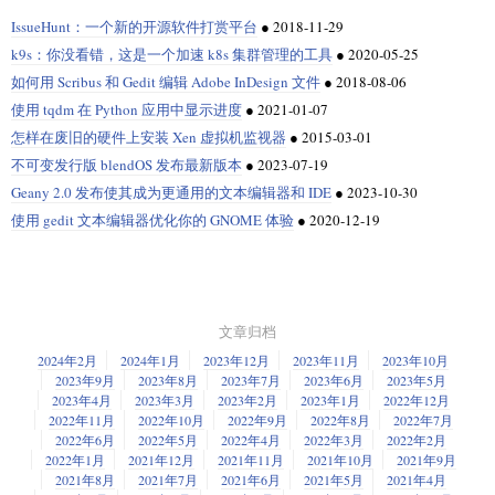
Linux 基金会称，开放元宇宙基金会（OMF）的使命是培养一个由开发者、
消息来源：The Verge
IssueHunt：一个新的开源软件打赏平台
●
2018-11-29
消息来源：GNOME
工程师、学者和思想领袖组成的强大社区，希望联合各行业，“致力于开发
老王点评：微软的这一合作，对 Meta 的元宇宙愿景来说可谓一剂强心
开源软件和标准，以建立一个包容的、全球性的、供应商中立的、可扩展
k9s：你没看错，这是一个加速 k8s 集群管理的工具
●
2020-05-25
老王点评：我最感兴趣这个安装扩展的比例，这充分说明了多样性的用
针。
的元宇宙”。他们认为元宇宙“可以在数字空间创造新的就业机会和产业。它
如何用 Scribus 和 Gedit 编辑 Adobe InDesign 文件
●
2018-08-06
户需求通过扩展的方式来满足是个好方法。
可以弥合物理世界和数字世界之间的差距，同时提供一个任何人都可以创
使用 tqdm 在 Python 应用中显示进度
●
2021-01-07
造自己机会的奇妙世界。……所有这些的未来市场价值可能超过任何单一
的媒体市场。”
怎样在废旧的硬件上安装 Xen 虚拟机监视器
●
2015-03-01
Meta 元宇宙销售抽成接近五成
不可变发行版 blendOS 发布最新版本
●
2023-07-19
消息来源：Linux 基金会
Geany 2.0 发布使其成为更通用的文本编辑器和 IDE
●
2023-10-30
据消息
，Meta 表示，该公司将允许其元宇宙的虚拟现实平台 Horizon
老王点评：我倒是觉得成立这个开放元宇宙基金会有的太早了。
使用 gedit 文本编辑器优化你的 GNOME 体验
●
2020-12-19
Worlds 的少数创作者销售虚拟资产，此类资产的范围最终可能包括 NFT。
Meta 表示，该公司将在每笔交易中最多抽成 47.5%，其中包括 30% 的“硬
件平台费”，以及 17.5% 的抽成。苹果发言人讽刺说 Meta 曾抱怨苹果应用
商店的 30% 抽成比例过高，结果它自己更高，这凸显了它的虚伪。
老王点评：真黑呀，而且吃相难看。
文章归档
2024年2月
2024年1月
2023年12月
2023年11月
2023年10月
2023年9月
2023年8月
2023年7月
2023年6月
2023年5月
美国能源科学网络 ESnet6 带宽升至 46Tbps
2023年4月
2023年3月
2023年2月
2023年1月
2022年12月
VSCode 扩展市场容易出现欺骗性扩展
2022年11月
2022年10月
2022年9月
2022年8月
2022年7月
成立于 1986 年的美国能源科学网络 ESnet，旨在帮助美国能源部的科学家
2022年6月
2022年5月
2022年4月
2022年3月
2022年2月
根据调查，74.48% 的开发者在使用微软的 VSCode，几乎每个开发者都会
们打通旗下各个实验室，使之能够快速共享大量原始数据。它由横跨全美
2022年1月
2021年12月
2021年11月
2021年10月
2021年9月
使用扩展，而在 VSCode 市场上有超过 4 万个的扩展。研究发现，攻击者可
的 2.4 万公里的专用光缆组成。随着该网络完成 ESnet6 更新，美国最快的
2021年8月
2021年7月
2021年6月
2021年5月
2021年4月
以轻易地冒充流行的扩展，并欺骗不知情的开发者下载它们。一方面很难