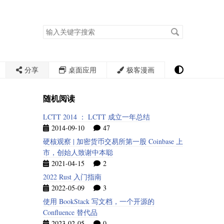
搜
索
关
键
字
分享
桌面应用
极客漫画
随机阅读
LCTT 2014 ： LCTT 成立一年总结
2014-09-10
47
硬核观察 | 加密货币交易所第一股 Coinbase 上
市，创始人致谢中本聪
2021-04-15
2
2022 Rust 入门指南
2022-05-09
3
使用 BookStack 写文档，一个开源的
Confluence 替代品
2023-02-05
0