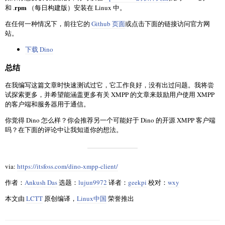
rpm
和 .
（每日构建版）安装在 Linux 中。
在任何一种情况下，前往它的
Github 页面
或点击下面的链接访问官方网
站。
下载 Dino
总结
在我编写这篇文章时快速测试过它，它工作良好，没有出过问题。我将尝
试探索更多，并希望能涵盖更多有关 XMPP 的文章来鼓励用户使用 XMPP
的客户端和服务器用于通信。
你觉得 Dino 怎么样？你会推荐另一个可能好于 Dino 的开源 XMPP 客户端
吗？在下面的评论中让我知道你的想法。
via:
https://itsfoss.com/dino-xmpp-client/
作者：
Ankush Das
选题：
lujun9972
译者：
geekpi
校对：
wxy
本文由
LCTT
原创编译，
Linux中国
荣誉推出