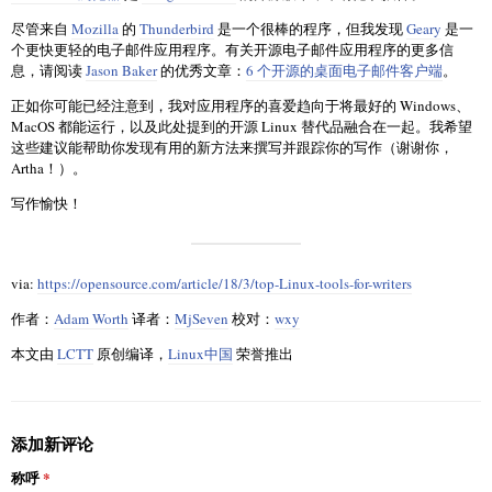
尽管来自
Mozilla
的
Thunderbird
是一个很棒的程序，但我发现
Geary
是一
个更快更轻的电子邮件应用程序。有关开源电子邮件应用程序的更多信
息，请阅读
Jason Baker
的优秀文章：
6 个开源的桌面电子邮件客户端
。
正如你可能已经注意到，我对应用程序的喜爱趋向于将最好的 Windows、
MacOS 都能运行，以及此处提到的开源 Linux 替代品融合在一起。我希望
这些建议能帮助你发现有用的新方法来撰写并跟踪你的写作（谢谢你，
Artha！）。
写作愉快！
via:
https://opensource.com/article/18/3/top-Linux-tools-for-writers
作者：
Adam Worth
译者：
MjSeven
校对：
wxy
本文由
LCTT
原创编译，
Linux中国
荣誉推出
添加新评论
称呼