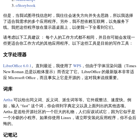
oStorybook
但是，当我试图寻找信息时，我往往会迷失方向并失去思路，所以我选择
了适合我需求的多个应用程序。另外，我不想依赖互联网，以免服务下
线。我把这些程序放在显示器桌面上，以便我一下全看到它们。
请考虑以下工具建议 ： 每个人的工作方式都不相同，并且你可能会发现一
些更适合你工作方式的其他应用程序。以下这些工具是目前的写作工具：
文字处理器
LibreOffice 6.0.1
。直到最近，我使用了
WPS
，但由于字体渲染问题（Times
New Roman 总是以粗体显示）而否定了它。LibreOffice 的最新版本非常适
应 Microsoft Office，而且事实上它是开源的，这对我来说很重要。
词库
Artha
可以给出同义词、反义词、派生词等等。它外观整洁、速度快。例
如，输入 “fast” 这个词，你会得到字典定义以及上面列出的其他选项。
Artha 是送给开源社区的一个巨大的礼物，人们应该试试它，因为它似乎是
一个冷僻的小程序。如果你使用 Linux，请立即安装此应用程序，你不会后
悔的。
记笔记