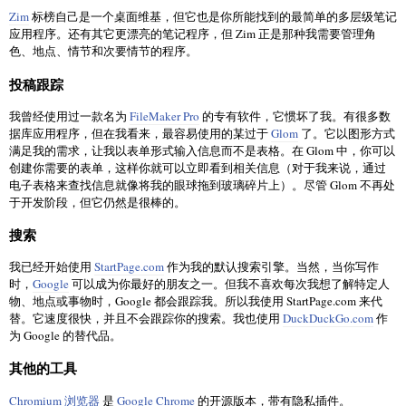
Zim
标榜自己是一个桌面维基，但它也是你所能找到的最简单的多层级笔记
应用程序。还有其它更漂亮的笔记程序，但 Zim 正是那种我需要管理角
色、地点、情节和次要情节的程序。
投稿跟踪
我曾经使用过一款名为
FileMaker Pro
的专有软件，它惯坏了我。有很多数
据库应用程序，但在我看来，最容易使用的某过于
Glom
了。它以图形方式
满足我的需求，让我以表单形式输入信息而不是表格。在 Glom 中，你可以
创建你需要的表单，这样你就可以立即看到相关信息（对于我来说，通过
电子表格来查找信息就像将我的眼球拖到玻璃碎片上）。尽管 Glom 不再处
于开发阶段，但它仍然是很棒的。
搜索
我已经开始使用
StartPage.com
作为我的默认搜索引擎。当然，当你写作
时，
Google
可以成为你最好的朋友之一。但我不喜欢每次我想了解特定人
物、地点或事物时，Google 都会跟踪我。所以我使用 StartPage.com 来代
替。它速度很快，并且不会跟踪你的搜索。我也使用
DuckDuckGo.com
作
为 Google 的替代品。
其他的工具
Chromium 浏览器
是
Google Chrome
的开源版本，带有隐私插件。