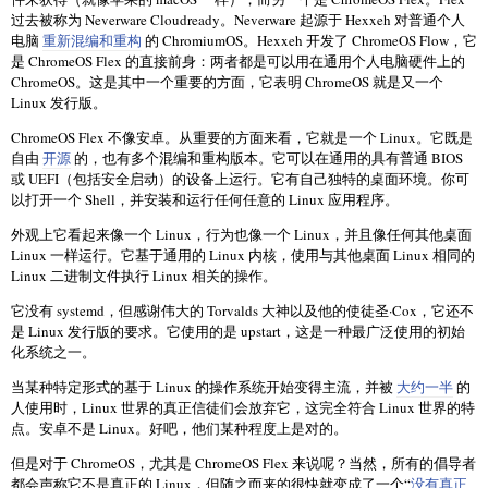
过去被称为 Neverware Cloudready。Neverware 起源于 Hexxeh 对普通个人
电脑
重新混编和重构
的 ChromiumOS。Hexxeh 开发了 ChromeOS Flow，它
是 ChromeOS Flex 的直接前身：两者都是可以用在通用个人电脑硬件上的
ChromeOS。这是其中一个重要的方面，它表明 ChromeOS 就是又一个
Linux 发行版。
ChromeOS Flex 不像安卓。从重要的方面来看，它就是一个 Linux。它既是
自由
开源
的，也有多个混编和重构版本。它可以在通用的具有普通 BIOS
或 UEFI（包括安全启动）的设备上运行。它有自己独特的桌面环境。你可
以打开一个 Shell，并安装和运行任何任意的 Linux 应用程序。
外观上它看起来像一个 Linux，行为也像一个 Linux，并且像任何其他桌面
Linux 一样运行。它基于通用的 Linux 内核，使用与其他桌面 Linux 相同的
Linux 二进制文件执行 Linux 相关的操作。
它没有 systemd，但感谢伟大的 Torvalds 大神以及他的使徒圣·Cox，它还不
是 Linux 发行版的要求。它使用的是 upstart，这是一种最广泛使用的初始
化系统之一。
当某种特定形式的基于 Linux 的操作系统开始变得主流，并被
大约一半
的
人使用时，Linux 世界的真正信徒们会放弃它，这完全符合 Linux 世界的特
点。安卓不是 Linux。好吧，他们某种程度上是对的。
但是对于 ChromeOS，尤其是 ChromeOS Flex 来说呢？当然，所有的倡导者
都会声称它不是真正的 Linux，但随之而来的很快就变成了一个“
没有真正