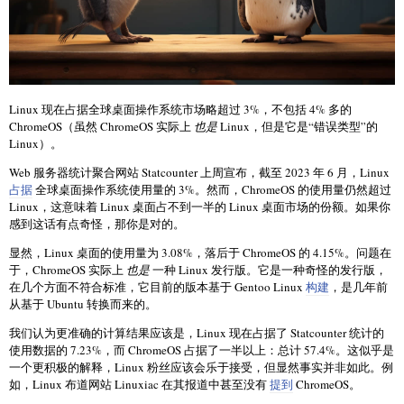
Linux 现在占据全球桌面操作系统市场略超过 3%，不包括 4% 多的
ChromeOS（虽然 ChromeOS 实际上
也是
Linux，但是它是“错误类型”的
Linux）。
Web 服务器统计聚合网站 Statcounter 上周宣布，截至 2023 年 6 月，Linux
占据
全球桌面操作系统使用量的 3%。然而，ChromeOS 的使用量仍然超过
Linux，这意味着 Linux 桌面占不到一半的 Linux 桌面市场的份额。如果你
感到这话有点奇怪，那你是对的。
显然，Linux 桌面的使用量为 3.08%，落后于 ChromeOS 的 4.15%。问题在
于，ChromeOS 实际上
也是
一种 Linux 发行版。它是一种奇怪的发行版，
在几个方面不符合标准，它目前的版本基于 Gentoo Linux
构建
，是几年前
从基于 Ubuntu 转换而来的。
我们认为更准确的计算结果应该是，Linux 现在占据了 Statcounter 统计的
使用数据的 7.23%，而 ChromeOS 占据了一半以上：总计 57.4%。这似乎是
一个更积极的解释，Linux 粉丝应该会乐于接受，但显然事实并非如此。例
如，Linux 布道网站 Linuxiac 在其报道中甚至没有
提到
ChromeOS。