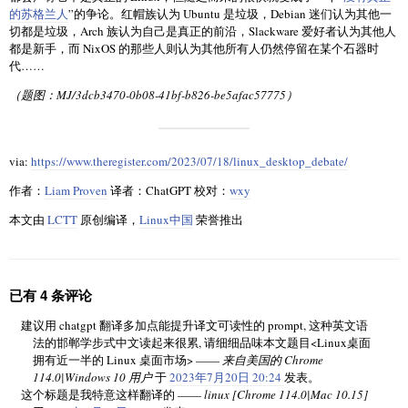
的苏格兰人
”的争论。红帽族认为 Ubuntu 是垃圾，Debian 迷们认为其他一
切都是垃圾，Arch 族认为自己是真正的前沿，Slackware 爱好者认为其他人
都是新手，而 NixOS 的那些人则认为其他所有人仍然停留在某个石器时
代……
（题图：MJ/3dcb3470-0b08-41bf-b826-be5afac57775）
via:
https://www.theregister.com/2023/07/18/linux_desktop_debate/
作者：
Liam Proven
译者：ChatGPT 校对：
wxy
本文由
LCTT
原创编译，
Linux中国
荣誉推出
已有 4 条评论
建议用 chatgpt 翻译多加点能提升译文可读性的 prompt, 这种英文语
法的邯郸学步式中文读起来很累, 请细细品味本文题目<Linux桌面
拥有近一半的 Linux 桌面市场> ——
来自美国的 Chrome
114.0|Windows 10 用户
于
2023年7月20日 20:24
发表。
这个标题是我特意这样翻译的 ——
linux [Chrome 114.0|Mac 10.15]