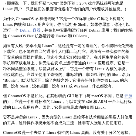
（顺便说一下，我们怀疑 “未知” 类别下的 3.23% 操作系统很可能也是
Linux 用户，只是他们的极度谨慎遮掩了他们的用户代理或其他信息。）
为什么 ChromeOS
不
算进去呢？它是一个在标准 glibc C 库之上构建的
Linux 内核和 Linux 用户空间。你可以打开 Shell。如果你愿意，你还可以
运行一个
Debian 容器
，并在其中安装和运行任何 Debian 应用；我们的实验
性 ChromeOS Flex 机器运行着 Firefox 和 DOSemu。
如果有人说 “安卓不是 Linux”，这还是有一定的道理的。你不能轻松免费地
下载它，也不能在自己的通用个人电脑上运行它。尽管有一些实验性的基
于安卓的桌面操作系统，但迄今为止它们都失败了。在其原生平台的智能
手机和平板电脑上，你无法在安卓上运行普通的 Linux 应用程序。它是一
种不同类型的系统，尽管
从技术上
讲，它是一个带有 Linux 内核的系统。
但仅此而已。它甚至使用了奇怪的、非标准的、非 GPL 许可的 libc，名为
"Bionic"。默认情况下，除了内核之外，它没有任何其他类似 Linux 的东
西。没有 Shell，没有桌面，没有 X11 或 Wayland，什么都没有。
但 ChromeOS 不是如此。在其独特的 GUI 层下（与 macOS 不同，它是
开源
的），它是一个相对标准的 Linux，可以直接在 x86 和 ARM 平台上运行标
准的 Linux 应用程序。因此，它是目前最成功的桌面 Linux。
它不是
典型的
Linux，因为典型的 Linux 是给怀有技术痴迷的黑客人群使用
的工具，这种操作系统永远不会成为主流，除非有人强迫人们使用它。
ChromeOS 是一个去除了 Linux 特性的 Linux 桌面。没有关于分区的选择。