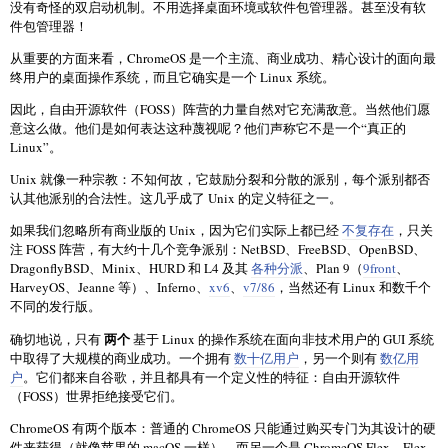
没有奇怪的双启动机制。不用选择桌面环境或软件包管理器。甚至没有软
件包管理器！
从重要的方面来看，ChromeOS 是一个主流、商业成功、精心设计的面向最
终用户的桌面操作系统，而且它确实是一个 Linux 系统。
因此，自由开源软件（FOSS）阵营的力量自然对它充满敌意。当然他们愿
意这么做。他们是如何表达这种蔑视呢？他们声称它不是一个“真正的
Linux”。
Unix 就像一种宗教：不知何故，它鼓励分裂和分散的派别，每个派别都否
认其他派别的合法性。这几乎成了 Unix 的定义特征之一。
如果我们忽略所有商业版的 Unix，因为它们实际上都已经
不复存在
，只关
注 FOSS 阵营，有大约十几个竞争派别：NetBSD、FreeBSD、OpenBSD、
DragonflyBSD、Minix、HURD 和 L4 及其
各种分派
、Plan 9（
9front
、
HarveyOS、Jeanne 等）、Inferno、
xv6
、
v7/86
，当然还有 Linux 和数千个
不同的发行版。
两个
确切地说，只有
基于 Linux 的操作系统在面向非技术用户的 GUI 系统
中取得了大规模的商业成功。一个拥有
数十亿用户
，另一个则有
数亿用
户
。它们都来自谷歌，并且都具有一个定义性的特征：自由开源软件
（FOSS）世界拒绝接受它们。
ChromeOS 有两个版本：普通的 ChromeOS 只能通过购买专门为其设计的硬
件来获得（就像苹果的 macOS 一样），而另一个是 ChromeOS Flex。Flex