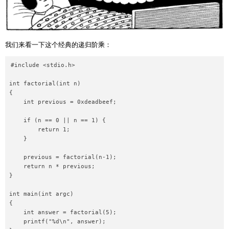
我们来看一下这个经典的递归阶乘：
#include <stdio.h>

int factorial(int n)

{

    int previous = 0xdeadbeef;

    if (n == 0 || n == 1) {

        return 1;

    }

    previous = factorial(n-1);

    return n * previous;

}

int main(int argc)

{

    int answer = factorial(5);

    printf("%d\n", answer);
