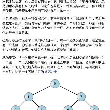
用栈来实现这一点，这是它的细节：我们在堆上分配一个栈并使用它。虽
然调用栈具有特殊的特性，但是它也只是又一种数据结构而已，你可以随
意使用。我希望这个示意图可以让你明白这一点。
当你将栈调用视为一种数据结构，有些事情将变得更加清晰明了：将那些
整数堆积起来，然后再将它们相乘，这并不是一个好的想法。那是一种有
缺陷的实现：就像你拿螺丝刀去钉钉子一样。相对更合理的是使用一个迭
代过程去计算阶乘。
但是，螺丝钉太多了，我们只能挑一个。有一个经典的面试题，在迷宫里
有一只老鼠，你必须帮助这只老鼠找到一个奶酪。假设老鼠能够在迷宫中
向左或者向右转弯。你该怎么去建模来解决这个问题？
就像现实生活中的很多问题一样，你可以将这个老鼠找奶酪的问题简化为
一个图，一个二叉树的每个结点代表在迷宫中的一个位置。然后你可以让
老鼠在任何可能的地方都左转，而当它进入一个死胡同时，再回溯回去，
再右转。这是一个老鼠行走的
迷宫示例
: