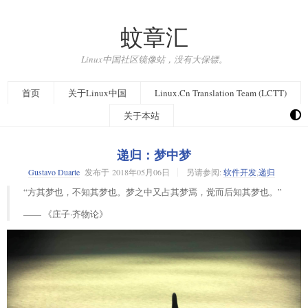
蚊章汇
Linux中国社区镜像站，没有大保镖。
首页
关于Linux中国
Linux.Cn Translation Team (LCTT)
关于本站
递归：梦中梦
Gustavo Duarte
发布于
2018年05月06日
另请参阅:
软件开发
,
递归
“方其梦也，不知其梦也。梦之中又占其梦焉，觉而后知其梦也。”
—— 《庄子·齐物论》