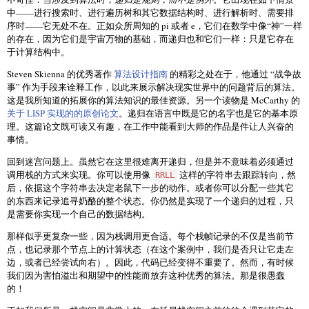
中——进行搜索时、进行遍历树和其它数据结构时、进行解析时、需要排
序时——它无处不在。正如众所周知的 pi 或者 e，它们在数学中像“神”一样
的存在，因为它们是宇宙万物的基础，而递归也和它们一样：只是它存在
于计算结构中。
Steven Skienna 的优秀著作
算法设计指南
的精彩之处在于，他通过 “战争故
事” 作为手段来诠释工作，以此来展示解决现实世界中的问题背后的算法。
这是我所知道的拓展你的算法知识的最佳资源。另一个读物是 McCarthy 的
关于 LISP 实现的的原创论文
。递归在语言中既是它的名字也是它的基本原
理。这篇论文既可读又有趣，在工作中能看到大师的作品是件让人兴奋的
事情。
回到迷宫问题上。虽然它在这里很难离开递归，但是并不意味着必须通过
调用栈的方式来实现。你可以使用像
这样的字符串去跟踪转向，然
RRLL
后，依据这个字符串去决定老鼠下一步的动作。或者你可以分配一些其它
的东西来记录追寻奶酪的整个状态。你仍然是实现了一个递归的过程，只
是需要你实现一个自己的数据结构。
那样似乎更复杂一些，因为栈调用更合适。每个栈帧记录的不仅是当前节
点，也记录那个节点上的计算状态（在这个案例中，我们是否只让它走左
边，或者已经尝试向右）。因此，代码已经变得不重要了。然而，有时候
我们因为害怕溢出和期望中的性能而放弃这种优秀的算法。那是很愚蠢
的！