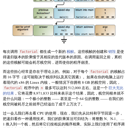
每次调用
都生成一个新的
栈帧
。这些栈帧的创建和
销毁
是使
factorial
得递归版本的阶乘慢于其相应的迭代版本的原因。在调用返回之前，累积
的这些栈帧可能会耗尽栈空间，进而使你的程序崩溃。
而这些担心经常是存在于理论上的。例如，对于每个
的栈帧占
factorial
用 16 字节（这可能取决于栈排列以及其它因素）。如果在你的电脑上运行
着现代的 x86 的 Linux 内核，一般情况下你拥有 8 GB 的栈空间，因此，
程序中的
最多可以达到 512,000 左右。这是一个
巨大无比
factorial
n
的结果
，它将花费 8,971,833 比特来表示这个结果，因此，栈空间根本就不
是什么问题：一个极小的整数 —— 甚至是一个 64 位的整数 —— 在我们的
栈空间被耗尽之前就早已经溢出了成千上万次了。
过一会儿我们再去看 CPU 的使用，现在，我们先从比特和字节回退一步，
把递归看作一种通用技术。我们的阶乘算法可归结为：将整数 N、N-1、 …
1 推入到一个栈，然后将它们按相反的顺序相乘。实际上我们使用了程序调