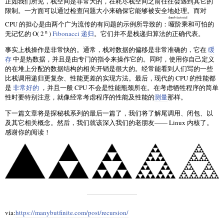
正如我们所见，栈空间是非常大的，在耗尽栈空间之前往往会遇到其它的
限制。一方面可以通过检查问题大小来确保它能够被安全地处理。而对
dumb factorial
CPU 的担心是由两个广为流传的有问题的示例所导致的：
哑阶乘
和可怕的
n
无记忆的 O( 2
)
Fibonacci 递归
。它们并不是栈递归算法的正确代表。
事实上栈操作是非常快的。通常，栈对数据的偏移是非常准确的，它在
缓
存
中是热数据，并且是由专门的指令来操作它的。同时，使用你自己定义
的在堆上分配的数据结构的相关开销是很大的。经常能看到人们写的一些
比栈调用递归更复杂、性能更差的实现方法。最后，现代的 CPU 的性能都
是
非常好的
，并且一般 CPU 不会是性能瓶颈所在。在考虑牺牲程序的简单
性时要特别注意，就像经常考虑程序的性能及性能的
测量
那样。
下一篇文章将是探秘栈系列的最后一篇了，我们将了解尾调用、闭包、以
及其它相关概念。然后，我们就该深入我们的老朋友—— Linux 内核了。
感谢你的阅读！
via:
https://manybutfinite.com/post/recursion/