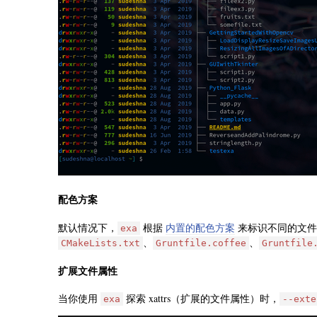
配色方案
默认情况下，
根据
内置的配色方案
来标识不同的文件
exa
、
、
CMakeLists.txt
Gruntfile.coffee
Gruntfile
扩展文件属性
当你使用
探索 xattrs（扩展的文件属性）时，
exa
--exte