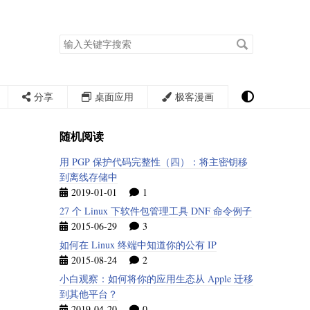
搜
索
关
键
字
分享
桌面应用
极客漫画
随机阅读
用 PGP 保护代码完整性（四）：将主密钥移
到离线存储中
2019-01-01
1
27 个 Linux 下软件包管理工具 DNF 命令例子
2015-06-29
3
如何在 Linux 终端中知道你的公有 IP
2015-08-24
2
小白观察：如何将你的应用生态从 Apple 迁移
到其他平台？
2019-04-20
0