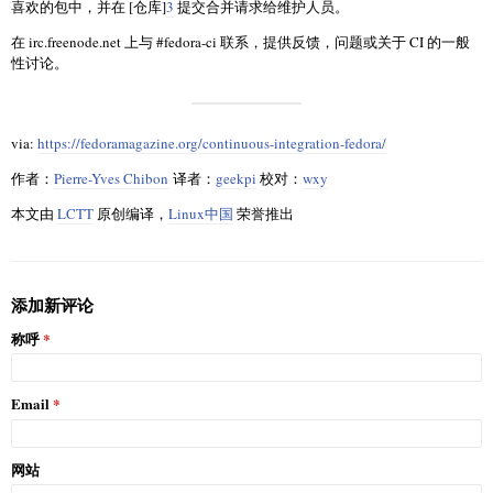
喜欢的包中，并在 [仓库]​​
3
提交合并请求给维护人员。
在 irc.freenode.net 上与 #fedora-ci 联系，提供反馈，问题或关于 CI 的一般
性讨论。
via:
https://fedoramagazine.org/continuous-integration-fedora/
作者：
Pierre-Yves Chibon
译者：
geekpi
校对：
wxy
本文由
LCTT
原创编译，
Linux中国
荣誉推出
添加新评论
称呼
Email
网站