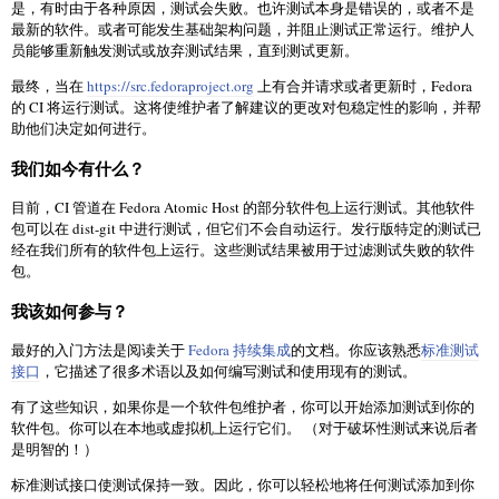
是，有时由于各种原因，测试会失败。也许测试本身是错误的，或者不是
最新的软件。或者可能发生基础架构问题，并阻止测试正常运行。维护人
员能够重新触发测试或放弃测试结果，直到测试更新。
最终，当在
https://src.fedoraproject.org
上有合并请求或者更新时，Fedora
的 CI 将运行测试。这将使维护者了解建议的更改对包稳定性的影响，并帮
助他们决定如何进行。
我们如今有什么？
目前，CI 管道在 Fedora Atomic Host 的部分软件包上运行测试。其他软件
包可以在 dist-git 中进行测试，但它们不会自动运行。发行版特定的测试已
经在我们所有的软件包上运行。这些测试结果被用于过滤测试失败的软件
包。
我该如何参与？
最好的入门方法是阅读关于
Fedora 持续集成
的文档。你应该熟悉
标准测试
接口
，它描述了很多术语以及如何编写测试和使用现有的测试。
有了这些知识，如果你是一个软件包维护者，你可以开始添加测试到你的
软件包。你可以在本地或虚拟机上运行它们。 （对于破坏性测试来说后者
是明智的！）
标准测试接口使测试保持一致。因此，你可以轻松地将任何测试添加到你