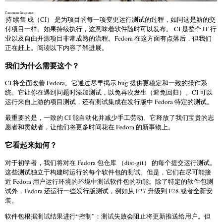
Continuous Integration
持续集成
（CI） 是为项目的每一项变更运行测试的过程，如同这是新的交
付项目一样。如果持续执行，这意味着软件随时可以发布。 CI 是整个 IT 行
业以及自由开源项目非常成熟的流程。Fedora 在这方面有点落后，但我们
正在赶上。阅读以下内容了解进展。
我们为什么需要这个？
CI 将全面改善 Fedora。它通过尽早揭示 bug 提供更稳定和一致的操作系
统。它让你在遇到问题时添加测试，以免再次发生（避免回归）。CI 可以
运行来自上游的项目测试，还有测试集成在发行版中 Fedora 特定的测试。
最重要的是，一致的 CI 能自动化并减少手工劳动。它释放了我们宝贵的志
愿者和贡献者，让他们将更多时间花在 Fedora 的新事物上。
它看起来如何？
对于初学者，我们将对在 Fedora 包仓库 （dist-git） 的每个提交运行测试。
这些测试独立于构建时运行的每个软件包的测试。但是，它们在尽可能接
近 Fedora 用户运行环境的环境中测试软件包的功能。除了特定的软件包测
试外，Fedora 还运行一些发行版测试，例如从 F27 升级到 F28 或者全新安
装。
软件包根据测试结果进行“控制”：测试失败会阻止将更新推送给用户。但