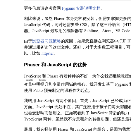
更多信息请参考官网
Pygame 安装说明文档
。
相比来说，虽然 Phaser 本身更容易安装，但需要掌握更
JavaScript 代码，同时还需要些 CSS。除了这三种语言（H
器。JavaScript 最常用的编辑器有 Sublime、Atom、VS
由于
浏览器同源策略
的原因，如果您直接在浏览器中打开 HTM
并通过服务访问这些文件。还好，对于大多数工程项目，可以不
以，比如
httpster
。
Phaser 和 JavaScript 的优势
JavaScript 和 Phaser 有着种种的不好，为什么
variable hoisting
变量申明提升
和变量作用域的揪心。我开发出基于 Pygame 和
使用 Pablo 预先制定的课程作为起点。
我转用 JavaScript 有两个原因。首先，JavaScrip
方面。JavaScript 无处不在，其广泛应用于孩子们每天都能
也会受影响而使用之。正如我看到了 JavaScript 背后的动力，
TypeScript 两种。虽然我不介意额外的转换步骤，但还是最喜欢 J
最后，我选择使用 Phaser 和 JavaScript 的组合，是因