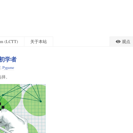
eam (LCTT)
关于本站
观点
程初学者
程
,
Pygame
选择。