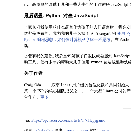
已。高质量的调试工具和一些大牛们的工作使得 JavaScri
最后话题: Python 对垒 JavaScript
当家长问我使用的什么语言作为孩子的入门语言时，我会立即推荐 
数都是免费的。我为我的儿子选择了 Al Sweigart 的
使用 Py
Python 编程思想：如何像计算机科学家一样思考
。在 And
戏。
尽管有我的建议, 我总是怀疑孩子们很快就会搬到 JavaScrip
助工具。但有多年的帮助大儿子使用 Python 创建炫酷游戏经历的
关于作者
Craig Oda —— 东京 Linux 用户组的首位总裁和共
第一个 ISP 的核心团队成员之一。一个大型 Linux 公司
合作方。
更多
via:
https://opensource.com/article/17/11/pygame
作者：
Craig Oda
译者：
runningwater
校对：
wxy