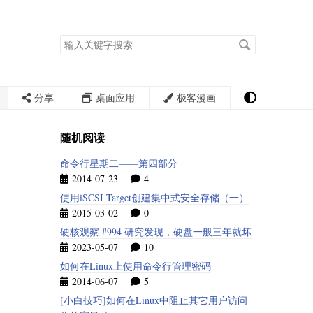
搜
索
关
键
字
分享
桌面应用
极客漫画
随机阅读
命令行星期二——第四部分
2014-07-23
4
使用iSCSI Target创建集中式安全存储（一）
2015-03-02
0
硬核观察 #994 研究发现，硬盘一般三年就坏
2023-05-07
10
如何在Linux上使用命令行管理密码
2014-06-07
5
[小白技巧]如何在Linux中阻止其它用户访问