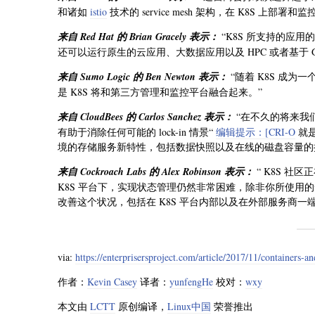
和诸如
istio
技术的 service mesh 架构，在 K8S 上
来自 Red Hat 的 Brian Gracely 表示：
“K8S 所支持的应用
还可以运行原生的云应用、大数据应用以及 HPC 或者基于
来自 Sumo Logic 的 Ben Newton 表示：
“随着 K8S 成
是 K8S 将和第三方管理和监控平台融合起来。”
来自 CloudBees 的 Carlos Sanchez 表示：
“在不久的将来我们
有助于消除任何可能的 lock-in 情景“
编辑提示：[CRI-O
就是
境的存储服务新特性，包括数据快照以及在线的磁盘容量的
来自 Cockroach Labs 的 Alex Robinson 表示：
“ K8S 社
K8S 平台下，实现状态管理仍然非常困难，除非你所使用
改善这个状况，包括在 K8S 平台内部以及在外部服务商一
via:
https://enterprisersproject.com/article/2017/11/containers-a
作者：
Kevin Casey
译者：
yunfengHe
校对：
wxy
本文由
LCTT
原创编译，
Linux中国
荣誉推出