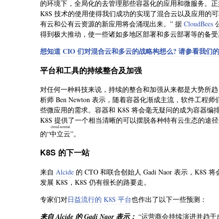
的环境下，全局化的去管理那些容器化的应用和微服务。
K8S 技术的使用使得我们成功的实现了混合云以及应用的可移植性。结
有云和公有云资源的新应用将会涌现出来。” 据
CloudBees
公
得到极大推动，使一些诸如多地区部署和多云部署等的备受
想知道 CIO 们对混合云和多云的战略构想么? 请参看我们的这条相关资源， 
平台和工具的持续整合及加强
对任何一种科技来说，持续的整合和加强从来都是大势所
析师 Ben Newton 表示，随着容器化渐成主流，软件
些微应用的需求。容器和 K8S 将会毫无疑问的成为容器
K8S 提供了一个相当清晰的可以摆脱各种特有云生态的途
cloud-neutral
的
“中立云”
。
K8S 的下一站
来自
Alcide
的 CTO 和联合创始人 Gadi Naor 表示
发展 K8S，K8S 仍有很长的路要走。
专家们对
日益流行的 K8S 平台
也作出了以下一些预测：
来自 Alcide 的 Gadi Naor 表示：
“运营商会持续演进并趋于