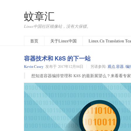
蚊章汇
Linux中国社区镜像站，没有大保镖。
首页
关于Linux中国
Linux.Cn Translation T
容器技术和 K8S 的下一站
Kevin Casey
发布于
2017年12月04日
另请参阅:
观点
,
容器
,
编
想知道容器编排管理和 K8S 的最新展望么？来看看专