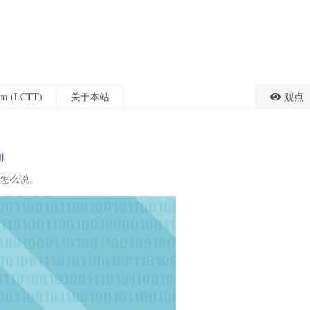
eam (LCTT)
关于本站
观点
排
家怎么说。