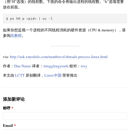
（用“H”选项）的线程数。下面的命令将输出进程的线程数。“h”选项需要
放在前面。
如果你想监视一个进程的不同线程消耗的硬件资源（CPU & memory），请
参阅
此教程
。
via:
http://ask.xmodulo.com/number-of-threads-process-linux.html
作者：
Dan Nanni
译者：
strugglingyouth
校对：
wxy
本文由
LCTT
原创翻译，
Linux中国
荣誉推出
添加新评论
称呼
Email