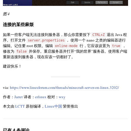
图 4
连接的某些麻烦
如果一些客户端无法连接到服务器，那么你需要按下
退出 Java 程
CTRL+Z
序。打开文件
， 使用一个 nano 之类的编辑器进行
server.propertices
编辑。记住要 root 权限。编辑
行，它应该设置为
，
online-mode
true
修改为
并保存。重启服务器并打开“我的世界”服务器。使用客户端
false
重新连接到服务器，现在应该一切都好了。
建设快乐！
via:
https://www.linuxforum.com/threads/minecraft-server-on-linux.3202/
作者：
Jarret
译者：
erlinux
校对：
wxy
本文由
LCTT
原创编译，
Linux中国
荣誉推出
已有 4 条评论