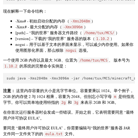
现在解释一下命令结构：
-Xms# - 初始启动分配的内存（
）
-Xms2048m
-Xmx# - 最大分配的内存（
）
-Xmx3096m
[path] – “我的世界” 服务器文件路径（
）
/home/tux/MCS/
[version] – 下载的“我的世界” 服务器的版本（
）
1.10.2
nogui – 用于以基于文本的界面来显示，可以减少内存使用。如果你
使用图形化界面，那么移除
选项。
nogui
一个使用 2GB 内存以及最大 3GB、位置为
、 版本号为
/home/tux/MCS
的系统的完整命令实例是：
1.10.2
注意：
这里内存容量的大小是兆字节单位。容量要乘以 1024。举个例子，
2GB 的内存使 2 与 1024 相乘，容量为 2048。但别忘小写字母
是特指兆
m
字节。你可以简单地使用特指的
和
来表示 2GB 和 3GB。
2g
3g
在你首次运行服务器时会发成一些错误。开始之前，它表明需要同意 “最终
用户许可协议 EULA”。
要同意 “最终用户许可协议 EULA”，你需要编辑与“我的世界”服务器 JAR
文件同一文件夹下的的
文件。
eula.txt