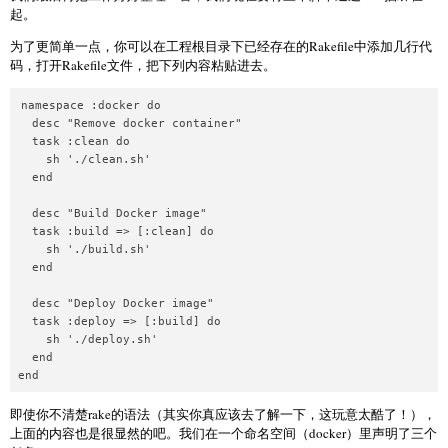
起。
为了更简单一点，你可以在工程根目录下已经存在的Rakefile中添加几行代
码，打开Rakefile文件，把下列内容粘贴进去。
namespace :docker do  

  desc "Remove docker container"

  task :clean do

    sh './clean.sh'

  end

  desc "Build Docker image"

  task :build => [:clean] do

    sh './build.sh'

  end

  desc "Deploy Docker image"

  task :deploy => [:build] do

    sh './deploy.sh'

  end

即使你不清楚rake的语法（其实你真应该去了解一下，这玩意太酷了！），
上面的内容也是很显然的吧。我们在一个命名空间（docker）里声明了三个