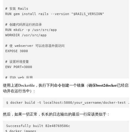
# 安装 Rails

RUN gem install rails --version "$RAILS_VERSION"

# 创建代码所运行的目录 

RUN mkdir -p /usr/src/app  

WORKDIR /usr/src/app

# 使 webserver 可以在容器外面访问

EXPOSE 3000

# 设置环境变量

ENV PORT=3000

# 启动 web 应用

CMD ["foreman","start"]

boot2docker
使用上述Dockerfile，执行下列命令创建一个镜像（确保
已经启
动并在运行当中）:
# 安装所需的 gems 

ADD Gemfile /usr/src/app/Gemfile  

ADD Gemfile.lock /usr/src/app/Gemfile.lock  

RUN bundle install --without development test

然后，如果一切正常，长长的日志输出的最后一行应该类似于：
# 将 rails 项目（和 Dockerfile 同一个目录）添加到项目目录

ADD ./ /usr/src/app

Successfully built 82e48769506c  

$ docker images
