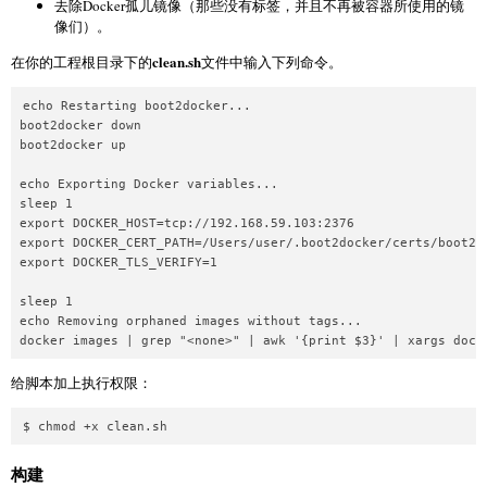
去除Docker孤儿镜像（那些没有标签，并且不再被容器所使用的镜
像们）。
clean.sh
在你的工程根目录下的
文件中输入下列命令。
echo Restarting boot2docker...  

boot2docker down  

boot2docker up

echo Exporting Docker variables...  

sleep 1  

export DOCKER_HOST=tcp://192.168.59.103:2376  

export DOCKER_CERT_PATH=/Users/user/.boot2docker/certs/boot2do
export DOCKER_TLS_VERIFY=1

sleep 1  

echo Removing orphaned images without tags...  

给脚本加上执行权限：
构建