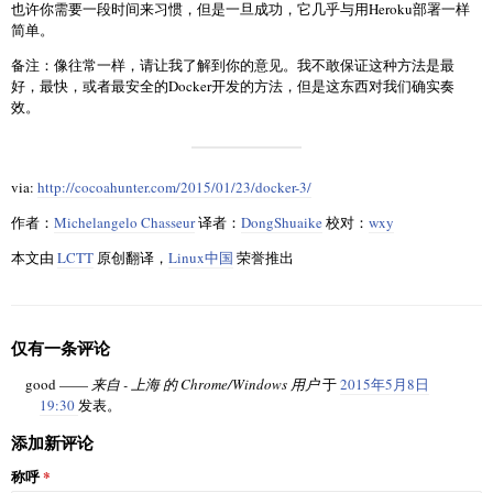
也许你需要一段时间来习惯，但是一旦成功，它几乎与用Heroku部署一样
简单。
备注：像往常一样，请让我了解到你的意见。我不敢保证这种方法是最
好，最快，或者最安全的Docker开发的方法，但是这东西对我们确实奏
效。
via:
http://cocoahunter.com/2015/01/23/docker-3/
作者：
Michelangelo Chasseur
译者：
DongShuaike
校对：
wxy
本文由
LCTT
原创翻译，
Linux中国
荣誉推出
仅有一条评论
good ——
来自 - 上海 的 Chrome/Windows 用户
于
2015年5月8日
19:30
发表。
添加新评论
称呼