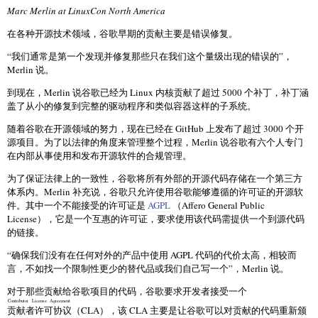
Marc Merlin at LinuxCon North America
在各种开源技术领域，谷歌早期的贡献主要是错误修复。
“我们通常是第一个发现并修复那些只在我们这个量级出现的错误的”，
Merlin 说。
到现在，Merlin 说谷歌已经为 Linux 内核贡献了超过 5000 个补丁，补丁涵
盖了从小的修复到完整的驱动程序和类似容器这样的子系统。
随着谷歌在开源领域的努力，现在已经在 GitHub 上发布了超过 3000 个开
源项目。为了以法律的角度来管理整个过程，Merlin 说谷歌有六个人专门
在内部从事使用和发布开源软件的合规管理。
为了保证法律上的一致性，谷歌将所有外部的开源代码存储在一个第三方
体系内。Merlin 补充说，谷歌只允许使用谷歌能够遵循的许可证的开源软
件。其中一个不能接受的许可证是
AGPL
（Affero General Public
License），它是一个互惠的许可证，要求使用该代码需提供一个到源代码
的链接。
“确保我们没有在任何对外的产品中使用 AGPL 代码的代价太高，相较而
言，不如找一个限制性更少的替代品或我们自己写一个”，Merlin 说。
对于那些贡献给谷歌项目的代码，谷歌要求开发者接受一个
Contributor License Agreement
贡献者许可协议
（CLA），该 CLA 主要是让谷歌可以对贡献的代码重新颁