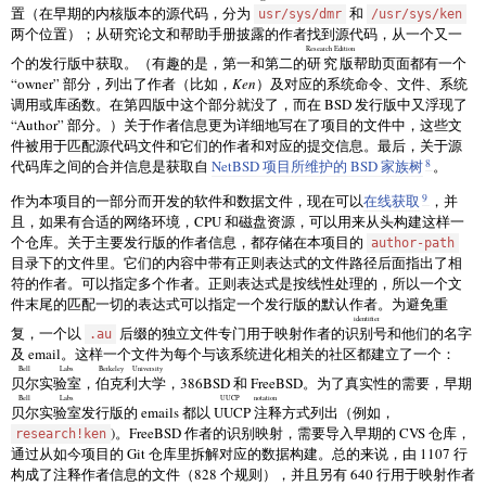
置（在早期的内核版本的源代码，分为
和
usr/sys/dmr
/usr/sys/ken
两个位置）；从研究论文和帮助手册披露的作者找到源代码，从一个又一
Research Edition
个的发行版中获取。（有趣的是，第一和第二的
研究版
帮助页面都有一个
“owner” 部分，列出了作者（比如，
Ken
）及对应的系统命令、文件、系统
调用或库函数。在第四版中这个部分就没了，而在 BSD 发行版中又浮现了
“Author” 部分。）关于作者信息更为详细地写在了项目的文件中，这些文
件被用于匹配源代码文件和它们的作者和对应的提交信息。最后，关于源
8
代码库之间的合并信息是获取自
NetBSD 项目所维护的 BSD 家族树
。
9
作为本项目的一部分而开发的软件和数据文件，现在可以
在线获取
，并
且，如果有合适的网络环境，CPU 和磁盘资源，可以用来从头构建这样一
个仓库。关于主要发行版的作者信息，都存储在本项目的
author-path
目录下的文件里。它们的内容中带有正则表达式的文件路径后面指出了相
符的作者。可以指定多个作者。正则表达式是按线性处理的，所以一个文
件末尾的匹配一切的表达式可以指定一个发行版的默认作者。为避免重
identifier
复，一个以
后缀的独立文件专门用于映射作者的
识别号
和他们的名字
.au
及 email。这样一个文件为每个与该系统进化相关的社区都建立了一个：
Bell Labs
Berkeley University
贝尔实验室
，
伯克利大学
，386BSD 和 FreeBSD。为了真实性的需要，早期
Bell Labs
UUCP notation
贝尔实验室
发行版的 emails 都以
UUCP 注释
方式列出（例如，
)。FreeBSD 作者的识别映射，需要导入早期的 CVS 仓库，
research!ken
通过从如今项目的 Git 仓库里拆解对应的数据构建。总的来说，由 1107 行
构成了注释作者信息的文件（828 个规则），并且另有 640 行用于映射作者