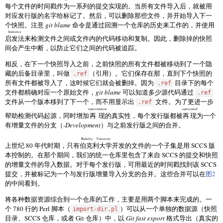
每个文件的时间戳作为一系列的提交实现的。当所有文件导入后，就被用
对应发行版的名字给标记了。然后，可以删除那些文件，并开始导入下一
个快照。注意
git blame
命令是通过回溯一个仓库的历史来工作的，并使用
heuristics
启发法
来检测文件之间或文件内的代码移动和复制。因此，删除掉的快照
间会产生中断，以防止它们之间的代码被追踪。
相反，在下一个快照导入之前，之前快照的所有文件都被移动到了一个隐
藏的后备目录里，叫做
（引用）。它们保存在那，直到下个快照的
.ref
所有文件都被导入了，这时候它们就会被删掉。因为
目录下的每个
.ref
文件都精确对应一个原始文件，
git blame
可以知道多少源代码通过
.ref
文件从一个版本移到了下一个，而不用显示出
文件。为了更进一步
.ref
representation
represented
帮助检测代码起源，同时增加
再现
的真实性，每个发行版都被
再现
为一个
有增量文件的分支（
-Development
）与之前发行版之间的合并。
Berkeley University
上世纪 80 年代时期，只有
伯克利大学
开发的文件的一个子集是用 SCCS 版
本控制的。在那个期间，我们的统一仓库里包含了来自 SCCS 的提交和快照
的增量文件的导入数据。对于每个发行版，可用最近的时间戳找到该 SCCS
提交，并被标记为一个与发行版增量导入分支的合并。这些合并可以在
图2
的中间看到。
将各种数据资源综合到一个仓库的工作，主要是用两个脚本来完成的。一
个 780 行的 Perl 脚本（
）可以从一个单独的数据源（快照
import-dir.pl
目录、SCCS 仓库，或者 Git 仓库）中，以
Git fast export
格式导出（真实的