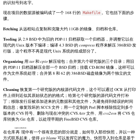
的识别号到名字。
现在项目的数据源被编码成了一个 168 行的
。它包括下面的步
Makefile
骤。
Fetching
从远程站点复制和克隆大约 11GB 的镜像、归档和仓库。
Tooling
从 2.9 BSD 中为旧的 PDP-11 归档获取一个归档器，并调整它以在
现代的 Unix 版本下编译；编译 4.3 BSD 的
compress
程序来解压 386BSD 发
行版，这个程序不再是现代 Unix 系统的组成部分了。
Organizing
用
tar
和
cpio
解压缩包；合并第六个研究版的三个目录；用旧
的 PDP-11 归档器解压全部一个 BSD 归档；挂载 CD-ROM 镜像，这样可以
作为文件系统处理；合并第 8 和 62 的 386BSD 磁盘镜像为两个独立的文
件。
Cleaning
恢复第一个研究版的内核源代码文件，这个可以通过 OCR 从打印
件上得到近似其原始状态的的格式；给第七个研究版的源代码文件打补
丁；移除发行后被添加进来的元数据和其他文件，为避免得到错误的时间
戳信息；修复毁坏的 SCCS 文件；用一个定制的 Perl 脚本移除指定到多个
版本的 CVS 符号、删除与现在冲突的 CVS
Attr
文件、用
cvs2svn
将 CVS 仓
库转换为 Git 仓库，以处理早期的 FreeBSD CVS 仓库。
representation
在仓库
再现
中有一个很有意思的部分就是，如何导入那些快照，并以一种
方式联系起来，使得
git blame
可以发挥它的魔力。快照导入到仓库是基于