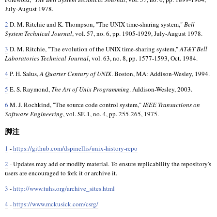
July-August 1978.
2
D. M. Ritchie and K. Thompson, "The UNIX time-sharing system,"
Bell
System Technical Journal
, vol. 57, no. 6, pp. 1905-1929, July-August 1978.
3
D. M. Ritchie, "The evolution of the UNIX time-sharing system,"
AT&T Bell
Laboratories Technical Journal
, vol. 63, no. 8, pp. 1577-1593, Oct. 1984.
4
P. H. Salus,
A Quarter Century of UNIX
. Boston, MA: Addison-Wesley, 1994.
5
E. S. Raymond,
The Art of Unix Programming
. Addison-Wesley, 2003.
6
M. J. Rochkind, "The source code control system,"
IEEE Transactions on
Software Engineering
, vol. SE-1, no. 4, pp. 255-265, 1975.
脚注
1
-
https://github.com/dspinellis/unix-history-repo
2
- Updates may add or modify material. To ensure replicability the repository's
users are encouraged to fork it or archive it.
3
-
http://www.tuhs.org/archive_sites.html
4
-
https://www.mckusick.com/csrg/