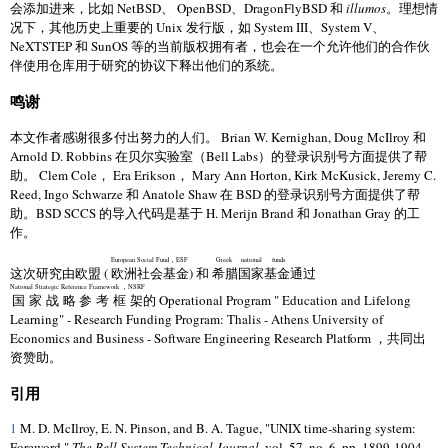
会添加进来，比如 NetBSD、 OpenBSD、DragonFlyBSD 和
illumos
。理想情
况下，其他历史上重要的 Unix 发行版，如 System III、System V、
NeXTSTEP 和 SunOS 等的当前版权拥有者，也会在一个允许他们的合作伙
伴使用仓库用于研究的协议下释出他们的系统。
鸣谢
本文作者感谢很多付出努力的人们。 Brian W. Kernighan, Doug McIlroy 和
Arnold D. Robbins 在贝尔实验室（Bell Labs）的登录识别号方面提供了帮
助。 Clem Cole， Era Erikson， Mary Ann Horton, Kirk McKusick, Jeremy C.
Reed, Ingo Schwarze 和 Anatole Shaw 在 BSD 的登录识别号方面提供了帮
助。BSD SCCS 的导入代码是基于 H. Merijn Brand 和 Jonathan Gray 的工
作。
European Social Fund，ESF
Greek national funds
这次研究由欧盟 (
欧洲社会基金
) 和
希腊国家基金
通过
National Strategic Reference Framework ，NSRF
国家战略参考框架
的 Operational Program " Education and Lifelong
Learning" - Research Funding Program: Thalis - Athens University of
Economics and Business - Software Engineering Research Platform ，共同出
资赞助。
引用
1
M. D. McIlroy, E. N. Pinson, and B. A. Tague, "UNIX time-sharing system:
Foreword,"
The Bell System Technical Journal
, vol. 57, no. 6, pp. 1899-1904,