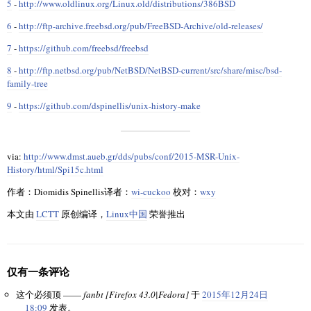
5
-
http://www.oldlinux.org/Linux.old/distributions/386BSD
6
-
http://ftp-archive.freebsd.org/pub/FreeBSD-Archive/old-releases/
7
-
https://github.com/freebsd/freebsd
8
-
http://ftp.netbsd.org/pub/NetBSD/NetBSD-current/src/share/misc/bsd-
family-tree
9
-
https://github.com/dspinellis/unix-history-make
via:
http://www.dmst.aueb.gr/dds/pubs/conf/2015-MSR-Unix-
History/html/Spi15c.html
作者：Diomidis Spinellis译者：
wi-cuckoo
校对：
wxy
本文由
LCTT
原创编译，
Linux中国
荣誉推出
仅有一条评论
这个必须顶 ——
fanbt [Firefox 43.0|Fedora]
于
2015年12月24日
18:09
发表。