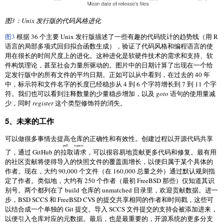
图3：Unix 发行版的代码风格进化
图3
根据 36 个主要 Unix 发行版描述了一些有趣的代码统计的趋势线（用 R
语言的局部多项式回归拟合函数生成），验证了代码风格和编程语言的使
用在很长的时间尺度上的进化。这种进化是软硬件技术的需求和支持、软
件构筑理论，甚至社会力量所驱动的。图片中的日期计算了出现在一个给
定发行版中的所有文件的平均日期。正如可以从中看到，在过去的 40 年
中，标示符和文件名字的长度已经稳步从 4 到 6 个字符增长到 7 到 11 个字
符。我们也可以看到注释数量的少量稳步增加，以及
goto
语句的使用量减
少，同时
register
这个类型修饰符的消失。
5、未来的工作
可以做很多事情去提高仓库的正确性和有效性。创建过程以开源代码共享
pull request
了，通过 GitHub 的
拉取请求
，可以很容易地贡献更多代码和修复。最有用
的社区贡献将使得导入的快照文件的覆盖面增长，以便归属于某个具体的
作者。现在，大约 90,000 个文件（在 160,000 总量之外）通过默认规则指
定了作者。类似地，大约有 250 个作者（最初 FreeBSD 那些）仅知道其识
别号。两个都列在了 build 仓库的 unmatched 目录里，欢迎贡献数据。进一
步，BSD SCCS 和 FreeBSD CVS 的提交共享相同的作者和时间戳，这些可
以结合成一个单独的 Git 提交。导入 SCCS 文件提交的支持会被添加进来，
以便引入仓库对应的元数据。最后，也是最重要的，开源系统的更多分支