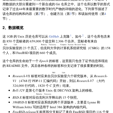
用数据的大部分重建到一个新合成的 Git 仓库之中。这个仓库以数字的形式
记录了过去44年来最重要的数字时代产物的详细的进化。下列章节描述了
该仓库的结构和内容（第
2
节）、创建方法（第
3
节）和该如何使用（第
4
节）。
2、数据概览
1
2
这 1GB 的 Unix 历史仓库可以从
GitHub
上克隆
。如今
，这个仓库包含来
自 850 个贡献者的 659,000 个提交和 2,306 个合并。贡献者有来自
Bell Labs
Berkeley University
Computer Systems Research Group
贝尔实验室
的 23 个员工，
伯克利大学
的
计算机系统研究组
（CSRG）的 158
个人，和 FreeBSD 项目的 660 个成员。
这个仓库的生命始于一个
Epoch
的标签，这里面只包含了证书信息和现在
的 README 文件。其后各种各样的标签和分支记录了很多重要的时刻。
Bell Labs
Research-VX
标签对应来自
贝尔实验室
六个研究版本。从
Research-
V1
（4768 行 PDP-11 汇编代码）开始，到以
Research-V7
（大约
324,000 行代码，1820 个 C 文件）结束。
Bell-32V
是第七个版本 Unix 在 DEC/VAX 架构上的移植。
Berkeley University
BSD-X
标签对应
伯克利大学
释出的 15 个快照。
386BSD-X
标签对应该系统的两个开源版本，主要是 Lynne 和
William Jolitz 写的适用于 Intel 386 架构的内核代码。
FreeBSD-release/X
标签和分支标记了来自 FreeBSD 项目的 116 个发