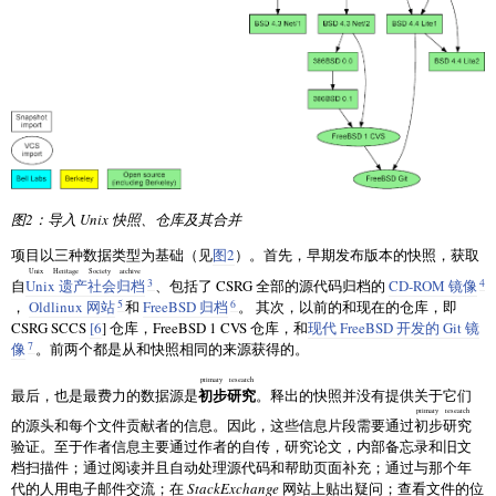
图2：导入 Unix 快照、仓库及其合并
项目以三种数据类型为基础（见
图2
）。首先，早期发布版本的快照，获取
Unix Heritage Society archive
3
4
自
Unix 遗产社会归档
、包括了 CSRG 全部的源代码归档的
CD-ROM 镜像
5
6
，
Oldlinux 网站
和
FreeBSD 归档
。 其次，以前的和现在的仓库，即
CSRG SCCS
[6
] 仓库，FreeBSD 1 CVS 仓库，和
现代 FreeBSD 开发的 Git 镜
7
像
。前两个都是从和快照相同的来源获得的。
primary research
初步研究
最后，也是最费力的数据源是
。释出的快照并没有提供关于它们
primary research
的源头和每个文件贡献者的信息。因此，这些信息片段需要通过
初步研究
验证。至于作者信息主要通过作者的自传，研究论文，内部备忘录和旧文
档扫描件；通过阅读并且自动处理源代码和帮助页面补充；通过与那个年
代的人用电子邮件交流；在
StackExchange
网站上贴出疑问；查看文件的位