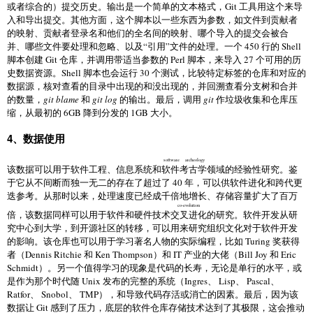
或者综合的）提交历史。输出是一个简单的文本格式，Git 工具用这个来导
入和导出提交。其他方面，这个脚本以一些东西为参数，如文件到贡献者
的映射、贡献者登录名和他们的全名间的映射、哪个导入的提交会被合
并、哪些文件要处理和忽略、以及“引用”文件的处理。一个 450 行的 Shell
脚本创建 Git 仓库，并调用带适当参数的 Perl 脚本，来导入 27 个可用的历
史数据资源。Shell 脚本也会运行 30 个测试，比较特定标签的仓库和对应的
数据源，核对查看的目录中出现的和没出现的，并回溯查看分支树和合并
的数量，
git blame
和
git log
的输出。最后，调用
git
作垃圾收集和仓库压
缩，从最初的 6GB 降到分发的 1GB 大小。
4、数据使用
software archeology
该数据可以用于软件工程、信息系统和
软件考古学
领域的经验性研究。鉴
于它从不间断而独一无二的存在了超过了 40 年，可以供软件进化和跨代更
迭参考。从那时以来，处理速度已经成千倍地增长、存储容量扩大了百万
co-evolution
倍，该数据同样可以用于软件和硬件技术
交叉进化
的研究。软件开发从研
究中心到大学，到开源社区的转移，可以用来研究组织文化对于软件开发
的影响。该仓库也可以用于学习著名人物的实际编程，比如 Turing 奖获得
者（Dennis Ritchie 和 Ken Thompson）和 IT 产业的大佬（Bill Joy 和 Eric
Schmidt）。另一个值得学习的现象是代码的长寿，无论是单行的水平，或
是作为那个时代随 Unix 发布的完整的系统（Ingres、 Lisp、 Pascal、
Ratfor、 Snobol、 TMP），和导致代码存活或消亡的因素。最后，因为该
数据让 Git 感到了压力，底层的软件仓库存储技术达到了其极限，这会推动