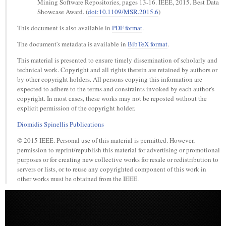
Mining Software Repositories, pages 13-16. IEEE, 2015. Best Data
Showcase Award. (
doi:10.1109/MSR.2015.6
)
This document is also available in
PDF format
.
The document's metadata is available in
BibTeX format
.
This material is presented to ensure timely dissemination of scholarly and
technical work. Copyright and all rights therein are retained by authors or
by other copyright holders. All persons copying this information are
expected to adhere to the terms and constraints invoked by each author's
copyright. In most cases, these works may not be reposted without the
explicit permission of the copyright holder.
Diomidis Spinellis Publications
© 2015 IEEE. Personal use of this material is permitted. However,
permission to reprint/republish this material for advertising or promotional
purposes or for creating new collective works for resale or redistribution to
servers or lists, or to reuse any copyrighted component of this work in
other works must be obtained from the IEEE.