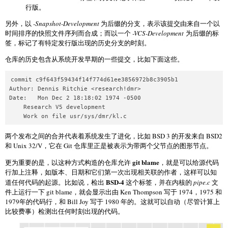
行版。
另外，以
-Snapshot-Development
为后缀的分支，表示该提交由来自一个以
时间排序的快照文件序列而合成；而以一个
-VCS-Development
为后缀的标
签，标记了有特定发行版出现的历史分支的时刻。
仓库的历史包含从系统开发早期的一些提交，比如下面这些。
commit c9f643f59434f14f774d61ee3856972b8c3905b1

Author: Dennis Ritchie <research!dmr>

Date:   Mon Dec 2 18:18:02 1974 -0500

    Research V5 development

两个发布之间的合并代表着系统发生了进化，比如 BSD 3 的开发来自 BSD2
和 Unix 32/V，它在 Git 仓库里正是被表示为带两个父节点的图形节点。
git blame
更为重要的是，以这种方式构造的仓库允许
，就是可以给源代码
行加上注释，如版本、日期和它们第一次出现相关联的作者，这样可以知
BSD-4
道任何代码的起源。比如说，检出
这个标签，并在内核的
pipe.c
文
件上运行一下 git blame，就会显示出由 Ken Thompson 写于 1974，1975 和
1979年的代码行，和 Bill Joy 写于 1980 年的。这就可以自动（尽管计算上
比较费事）检测出任何时刻出现的代码。