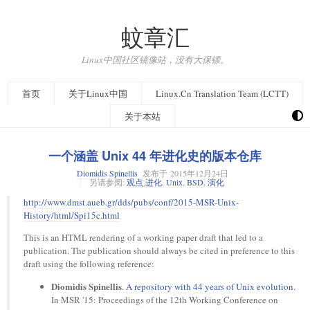
蚊章汇
Linux中国社区镜像站，没有大保镖。
首页
关于Linux中国
Linux.Cn Translation Team (LCTT)
关于本站
一个涵盖 Unix 44 年进化史的版本仓库
Diomidis Spinellis
发布于
2015年12月24日
另请参阅:
观点
,
进化
,
Unix
,
BSD
,
演化
http://www.dmst.aueb.gr/dds/pubs/conf/2015-MSR-Unix-
History/html/Spi15c.html
This is an HTML rendering of a working paper draft that led to a
publication. The publication should always be cited in preference to this
draft using the following reference:
Diomidis Spinellis
.
A repository with 44 years of Unix evolution
.
In MSR '15: Proceedings of the 12th Working Conference on