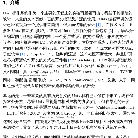
1、介绍
Unix 操作系统作为一个主要的工程上的突破而脱颖而出，得益于其模范的
设计、大量的技术贡献、它的开发模型及广泛的使用。Unix 编程环境的设
计已经被视为一个提供非常简洁、强大而优雅的设计
[1
] 。在技术方面，许
多对 Unix 有直接贡献的，或者因 Unix 而流行的特性就包括
[2
] ：用高级语
言编写的可移植部署的内核；一个分层式设计的文件系统；兼容的文件，
设备，网络和进程间 I/O；管道和过滤架构；虚拟文件系统；和作为普通进
程的可由用户选择的不同 shell。很早的时候，就有一个庞大的社区为 Unix
贡献软件
[3
] ，
[4
,pp. 65-72] 。随时间流逝，这个社区不断壮大，并且以现
在称为开源软件开发的方式在工作着
[5
,pp. 440-442] 。Unix 和其睿智的晚
辈们也将 C 和 C++ 编程语言、分析程序和词法分析生成器（
yacc
，
lex
）、
文档编制工具（
troff
，
eqn
，
tbl
）、脚本语言（
awk
，
sed
，
Perl
）、TCP/IP
configuration management system
网络、和
配置管理系统
（
SCSS
，
RCS
，
Subversion
，
Git
）发扬广大了，同
时也形成了现代互联网基础设施和网络的最大的部分。
幸运的是，一些重要的具有历史意义的 Unix 材料已经保存下来了，现在保
持对外开放。尽管 Unix 最初是由相对严格的协议发行，但在早期的开发
中，很多重要的部分是通过 Unix 的版权拥有者之一（Caldera International)
（LCTT 译注：2002年改名为 SCO Group）以一个自由的协议发行。通过将
University of California, Berkeley
这些部分再结合上由
加州大学伯克利分校
和 FreeBSD 项目组开发或发布的
开源软件，贯穿了从 1972 年六月二十日开始到现在的整个系统的开发。
通过规划和处理这些可用的快照以及或旧或新的配置管理仓库，将这些可