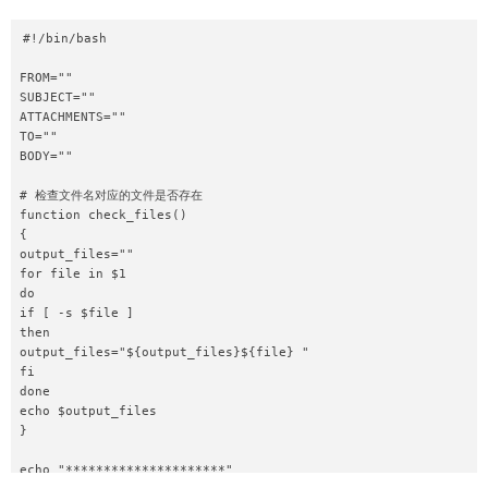
#!/bin/bash

FROM=""

SUBJECT=""

ATTACHMENTS=""

TO=""

BODY=""

# 检查文件名对应的文件是否存在

function check_files()

{

output_files=""

for file in $1

do

if [ -s $file ]

then

output_files="${output_files}${file} "

fi

done

echo $output_files

}

echo "*********************"
