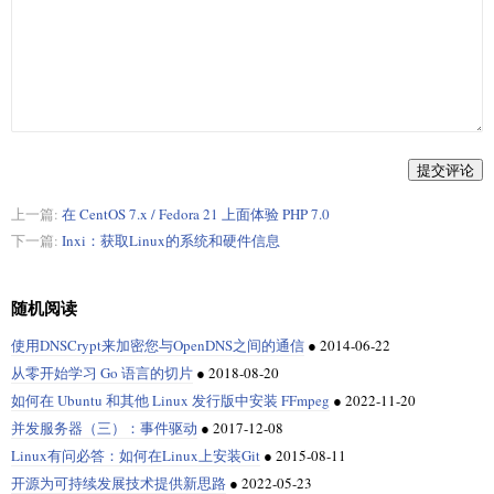
read line

while [ "$line" != ";;" ]

do

BODY="$BODY$line\n"

read line

done

SENDMAILCMD="mutt -e \"set from=$FROM\" -s \"$SUBJECT\" \

提交评论
$ATTACHMENTS -- \"$TO\" <<< \"$BODY\""

echo $SENDMAILCMD

上一篇:
在 CentOS 7.x / Fedora 21 上面体验 PHP 7.0
下一篇:
Inxi：获取Linux的系统和硬件信息
随机阅读
使用DNSCrypt来加密您与OpenDNS之间的通信
●
2014-06-22
从零开始学习 Go 语言的切片
●
2018-08-20
如何在 Ubuntu 和其他 Linux 发行版中安装 FFmpeg
●
2022-11-20
并发服务器（三）：事件驱动
●
2017-12-08
Linux有问必答：如何在Linux上安装Git
●
2015-08-11
开源为可持续发展技术提供新思路
●
2022-05-23