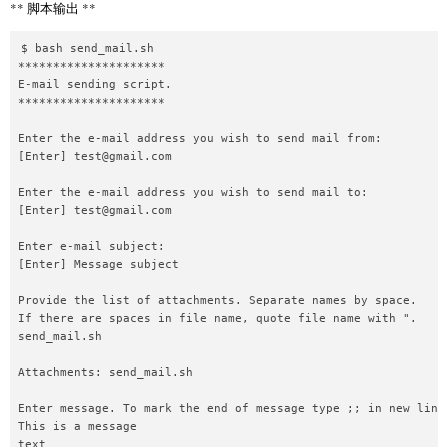
echo "E-mail sending script."

** 脚本输出 **
echo "*********************"

echo

$ bash send_mail.sh

*********************

# 读取用户输入的邮件地址

E-mail sending script.

while [ 1 ]

*********************

do

if [ ! $FROM ]

Enter the e-mail address you wish to send mail from:

then

[Enter] 
test@gmail.com
echo -n -e "Enter the e-mail address you wish to send mail fro
else

Enter the e-mail address you wish to send mail to:

echo -n -e "The address you provided is not valid:\n[Enter] "

[Enter] 
test@gmail.com
fi

Enter e-mail subject:

read FROM

[Enter] Message subject

echo $FROM | grep -E '^.+@.+$' > /dev/null

if [ $? -eq 0 ]

Provide the list of attachments. Separate names by space.

then

If there are spaces in file name, quote file name with ".

break

send_mail.sh

fi

done

Attachments: send_mail.sh

echo

Enter message. To mark the end of message type ;; in new line.
This is a message

# 读取用户输入的收件人地址

text
