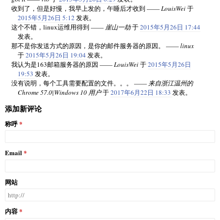
if [ "$SUBJECT" == "" ]

收到了，但是好慢，我早上发的，午睡后才收到 ——
LouisWei
于
then

2015年5月26日 5:12
发表。
echo "Proceeding without the subject..."

这个不错，linux运维用得到 ——
崖山一劫
于
2015年5月26日 17:44
fi

发表。
那不是你发送方式的原因，是你的邮件服务器的原因。 ——
linux
# 读取作为附件的文件名

于
2015年5月26日 19:04
发表。
echo -e "Provide the list of attachments. Separate names by sp
我认为是163邮箱服务器的原因 ——
LouisWei
于
2015年5月26日
If there are spaces in file name, quote file name with \"."

19:53
发表。
read att

没有说明，每个工具需要配置的文件。。。 ——
来自浙江温州的
Chrome 57.0|Windows 10 用户
于
2017年6月22日 18:33
发表。
echo

添加新评论
# 确保文件名指向真实文件

attachments=$(check_files "$att")

称呼
echo "Attachments: $attachments"

for attachment in $attachments

Email
do

ATTACHMENTS="$ATTACHMENTS-a $attachment "

done

网站
echo

# 读取完整的邮件正文

内容
echo "Enter message. To mark the end of message type ;; in new