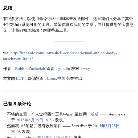
while [ 1 ]

总结
do

if [ ! $TO ]

then

有很多方法可以使用命令行/Shell脚本来发送邮件，这里我们只分享了其中
echo -n -e "Enter the e-mail address you wish to send mail to:
4个类Unix系统可用的工具。希望你喜欢我们的文章，并且提供您的宝贵意
else

见，让我们知道您想了解哪些新工具。
echo -n -e "The address you provided is not valid:\n[Enter] "

fi

read TO

via:
http://linoxide.com/linux-shell-script/send-email-subject-body-
echo $TO | grep -E '^.+@.+$' > /dev/null

attachment-linux/
if [ $? -eq 0 ]

then

作者：
Bobbin Zachariah
译者：
goreliu
校对：
wxy
break

本文由
LCTT
原创翻译，
Linux中国
荣誉推出
fi

done

echo

已有 8 条评论
# 读取用户输入的邮件主题

echo -n -e "Enter e-mail subject:\n[Enter] "

不错的文章，个人觉得四个工具中mutt最好用，哈哈 ——
jbiaojerry
read SUBJECT

于
2015年5月25日 19:53
发表。
然而我163邮箱并没有收到邮件 ——
LouisWei
于
2015年5月25日
echo

20:08
发表。
got it ——
vio
于
2015年5月26日 0:29
发表。