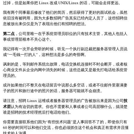
过掉，但是如果你把 Linux 改成 UNIX/Linux 的话，可能会走得更远。
我有两个同事最后修改了他们的简历，然后获得了更好的面试机会，虽然
依旧没有被聘用，因为大多数招聘广告其实已经内定人员了，这些招聘信
息被放出来仅仅是为了表现出他们有招聘的想法。
第二点
，公司里唯一在乎系统管理员职位的只有技术主管，其他人包括人
事或管理层根本不关心这个。
我记得有一次开会旁听的时候，听见一个执行副总裁把服务器管理人员说
成“一毛钱一打的人”，这种想法是多么的奇怪啊。
讽刺的是，等到邮件系统出故障，电话交换机连接时不时会断开，或者核
心商业文件从企业内网中消失的时候，这些总裁又是最先打电话给系统管
理员的。
或许如果他们不整天在电话留言中说那么多空话，或者不往邮件里塞满妻
子的照片和旅行途中的照片的话，服务器可能就不会崩溃。
技
请注意，招聘 Linux 运维或者服务器管理员的广告被放出来是因为公司
术层
认为有迫切的需求。你也不需要和人事或者公司高层聊什么，搞清楚
谁是招聘的技术经理然后打电话给他们。
你需要直接联系他们因为“有些技术问题”是人事回答不了的，即使你只有
60 秒的时间可以和他们交流，你也必须抓住这个机会和真正有需求并且懂
技术的人沟通。