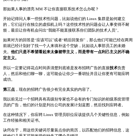
那如果人事的漂亮 MM 不让你直接联系技术怎么办呢？
开始记得问人事一些技术性问题，比如说他们的 Linux 集群是如何建立
的，它们运行在独立的虚拟机上吗？这些技术性的问题会让人事变得不耐
烦，最后让你有机会问出“我能不能直接联系你们团队的技术人员”。
如果对方的回答是“应该可以”或者“稍后回复你”，那么他们可能已经在两周
前就已经计划好了找一个人来填补这个空缺，比如说人事部员工的未婚
他们只是不希望看起来太像裙带主义，而是带有一点利己主义的不确
夫。
定主义。
技术
所以一定要记得花点时间弄清楚到底谁是发布招聘广告的直接
负责
人，然后和他们聊一聊，这可能会让你少一番胡扯并且让你更有可能应聘
成功。
第三点
，现在的招聘广告很少有完全真实的内容了。
我以前见过一个招聘具有高级别专家也不会有的专门知识的初级系统管理
员的广告，他们的计划是列出公司的发展计划蓝图，然后找到应聘者。
在这种情况下，你应聘 Linux 管理员职位应该提供几个关键性信息，例如
工作经验和相关证书。
诀窍在于，用这些关键词尽量装点你的简历，以匹配他们的招聘信息，这
样他们几乎不可能发现你缺失了哪个关键词。