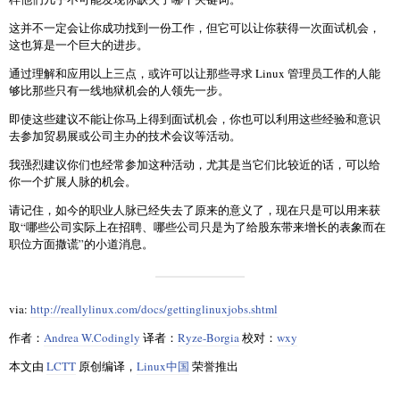
这并不一定会让你成功找到一份工作，但它可以让你获得一次面试机会，
这也算是一个巨大的进步。
通过理解和应用以上三点，或许可以让那些寻求 Linux 管理员工作的人能
够比那些只有一线地狱机会的人领先一步。
即使这些建议不能让你马上得到面试机会，你也可以利用这些经验和意识
去参加贸易展或公司主办的技术会议等活动。
我强烈建议你们也经常参加这种活动，尤其是当它们比较近的话，可以给
你一个扩展人脉的机会。
请记住，如今的职业人脉已经失去了原来的意义了，现在只是可以用来获
取“哪些公司实际上在招聘、哪些公司只是为了给股东带来增长的表象而在
职位方面撒谎”的小道消息。
via:
http://reallylinux.com/docs/gettinglinuxjobs.shtml
作者：
Andrea W.Codingly
译者：
Ryze-Borgia
校对：
wxy
本文由
LCTT
原创编译，
Linux中国
荣誉推出