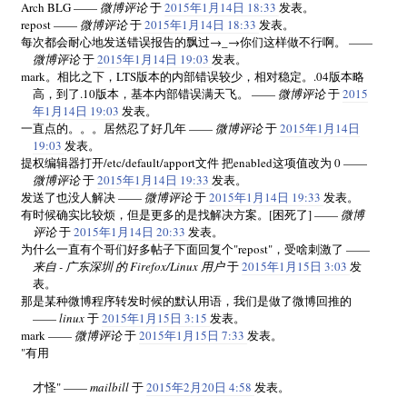
Arch BLG ——
微博评论
于
2015年1月14日 18:33
发表。
repost ——
微博评论
于
2015年1月14日 18:33
发表。
每次都会耐心地发送错误报告的飘过→_→你们这样做不行啊。 ——
微博评论
于
2015年1月14日 19:03
发表。
mark。相比之下，LTS版本的内部错误较少，相对稳定。.04版本略
高，到了.10版本，基本内部错误满天飞。 ——
微博评论
于
2015
年1月14日 19:03
发表。
一直点的。。。居然忍了好几年 ——
微博评论
于
2015年1月14日
19:03
发表。
提权编辑器打开/etc/default/apport文件 把enabled这项值改为 0 ——
微博评论
于
2015年1月14日 19:33
发表。
发送了也没人解决 ——
微博评论
于
2015年1月14日 19:33
发表。
有时候确实比较烦，但是更多的是找解决方案。[困死了] ——
微博
评论
于
2015年1月14日 20:33
发表。
为什么一直有个哥们好多帖子下面回复个"repost"，受啥刺激了 ——
来自 - 广东深圳 的 Firefox/Linux 用户
于
2015年1月15日 3:03
发
表。
那是某种微博程序转发时候的默认用语，我们是做了微博回推的
——
linux
于
2015年1月15日 3:15
发表。
mark ——
微博评论
于
2015年1月15日 7:33
发表。
"有用
才怪" ——
mailbill
于
2015年2月20日 4:58
发表。