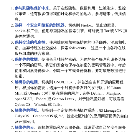
参与到隐私保护中来
。关于在线隐私、数据利用、过滤泡沫、监控
和审查，还有很多值得我们讨论和学习的地方。参与进来，传播信
息。
选择一个安全和隐私的浏览器
。切换到 Firefox。阻止追踪器、
cookie 和广告。使用尊重隐私的搜索引擎。可能要用 Tor 或 VPN 加
密你的通信。
保持交流的私密性
。使用端到端加密保护你的电子邮件、消息和电
话。抛弃传统的社交媒体，探索 fediversity ，这是一个由各种在线
服务组成的联合家庭。
保护你的数据
。使用长且独特的密码。为你的每个账户和设备选择
一个不同的密码。将它们安全地保存在加密的密码管理器中。考虑
使用双因素身份验证。创建一个常规备份例程。并对敏感数据进行
加密。
解绑你的电脑
。切换到 GNU/Linux ，并首选自由和开源的应用程
序。根据你的需要，选择一个对初学者友好的发行版，如 Linux
Mint 或 Ubuntu；对于更有经验的用户，选择 Debian、Manjaro、
openSUSE、Fedora 或 Gentoo Linux。对于隐私爱好者，可以看看
Qubes OS、Whonix 或 Tails。
解绑你的手机
。切换到一个定制的移动操作系统，如 LineageOS、
CalyxOS、GrapheneOS 或 /e/。首选社区维护的应用商店提供的自由
及开源应用。
解绑你的云
。选择尊重隐私的云服务商。或设置你自己的安全服务