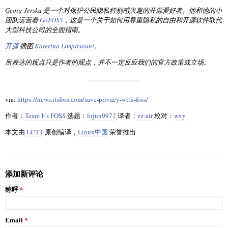
Georg Jerska 是一个对保护公民隐私特别感兴趣的开源爱好者。他和他的小
团队运营着
GoFOSS
，这是一个关于如何用尊重隐私的自由和开源软件取代
大型科技公司的全面指南。
开源
插图
Katerina Limpitsouni
。
所表达的观点只是作者的观点，并不一定反应我们的官方政策或立场。
via:
https://news.itsfoss.com/save-privacy-with-foss/
作者：
Team It's FOSS
选题：
lujun9972
译者：
zz-air
校对：
wxy
本文由
LCTT
原创编译，
Linux中国
荣誉推出
添加新评论
称呼
Email