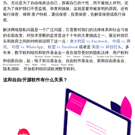
为。无论是为了自由地表达自己，探索自己的个性，而不被他人评判。还
是为了保护我们不受监视、审查和操纵。这就是窗帘被发明的原因。还有
银行保密、律师-客户特权，通信保密，投票保密，告解室保密或医疗保
密。
解决网络隐私问题是一个广泛问题，它需要对我们的法律体系和社会习俗
的全面改变。对技术垄断的监管是这个十年的主要挑战之一。最近科技巨
头和政府之间的对峙就说明了这一点：
澳大利亚 vs. Facebook
、
中国 vs. 腾
讯
、
印度 vs. WhatsApp
、
欧盟 vs. Facebook
或者是
美国 vs. 科技巨头
。多
年来，数字权利组织和软件基金会一直在倡导更好的隐私法律、用户权利
Electronic Frontier Foundation
Free Software Foundation
Freedom of the Press Foundation
和创新自由，如：
电子前沿基金会
、
自由软件基金会
、
新闻自由基金会
、
Privacy International
Open Rights Group
European Digital Rights
隐私国际
、
开放权利组织
或
欧洲数字权利
。
这和自由/开源软件有什么关系？