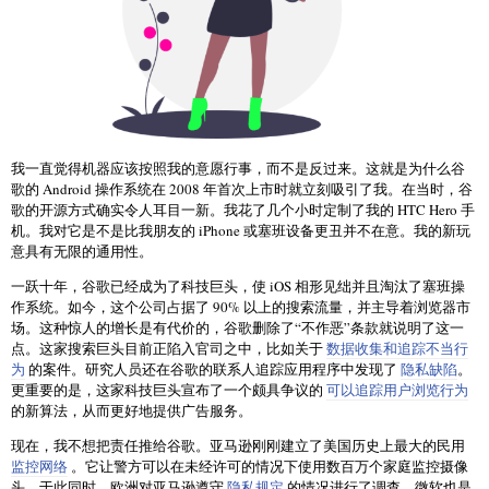
我一直觉得机器应该按照我的意愿行事，而不是反过来。这就是为什么谷
歌的 Android 操作系统在 2008 年首次上市时就立刻吸引了我。在当时，谷
歌的开源方式确实令人耳目一新。我花了几个小时定制了我的 HTC Hero 手
机。我对它是不是比我朋友的 iPhone 或塞班设备更丑并不在意。我的新玩
意具有无限的通用性。
一跃十年，谷歌已经成为了科技巨头，使 iOS 相形见绌并且淘汰了塞班操
作系统。如今，这个公司占据了 90% 以上的搜索流量，并主导着浏览器市
场。这种惊人的增长是有代价的，谷歌删除了“不作恶”条款就说明了这一
点。这家搜索巨头目前正陷入官司之中，比如关于
数据收集和追踪不当行
为
的案件。研究人员还在谷歌的联系人追踪应用程序中发现了
隐私缺陷
。
更重要的是，这家科技巨头宣布了一个颇具争议的
可以追踪用户浏览行为
的新算法，从而更好地提供广告服务。
现在，我不想把责任推给谷歌。亚马逊刚刚建立了美国历史上最大的民用
监控网络
。它让警方可以在未经许可的情况下使用数百万个家庭监控摄像
头。于此同时，欧洲对亚马逊遵守
隐私规定
的情况进行了调查。微软也是