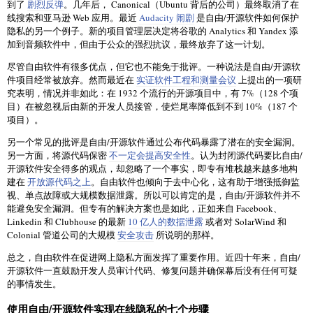
到了
剧烈反弹
。几年后， Canonical（Ubuntu 背后的公司）最终取消了在
线搜索和亚马逊 Web 应用。最近
Audacity 闹剧
是自由/开源软件如何保护
隐私的另一个例子。新的项目管理层决定将谷歌的 Analytics 和 Yandex 添
加到音频软件中，但由于公众的强烈抗议，最终放弃了这一计划。
尽管自由软件有很多优点，但它也不能免于批评。一种说法是自由/开源软
件项目经常被放弃。然而最近在
实证软件工程和测量会议
上提出的一项研
究表明，情况并非如此：在 1932 个流行的开源项目中，有 7%（128 个项
目）在被忽视后由新的开发人员接管，使烂尾率降低到不到 10%（187 个
项目）。
另一个常见的批评是自由/开源软件通过公布代码暴露了潜在的安全漏洞。
另一方面，将源代码保密
不一定会提高安全性
。认为封闭源代码要比自由/
开源软件安全得多的观点，却忽略了一个事实，即专有堆栈越来越多地构
建在
开放源代码之上
。自由软件也倾向于去中心化，这有助于增强抵御监
视、单点故障或大规模数据泄露。所以可以肯定的是，自由/开源软件并不
能避免安全漏洞。但专有的解决方案也是如此，正如来自 Facebook、
Linkedin 和 Clubhouse 的最新
10 亿人的数据泄露
或者对 SolarWind 和
Colonial 管道公司的大规模
安全攻击
所说明的那样。
总之，自由软件在促进网上隐私方面发挥了重要作用。近四十年来，自由/
开源软件一直鼓励开发人员审计代码、修复问题并确保幕后没有任何可疑
的事情发生。
使用自由/开源软件实现在线隐私的七个步骤