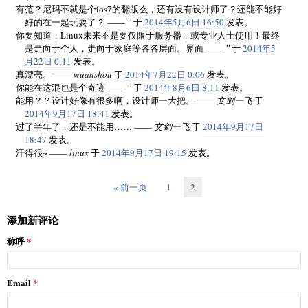
有范？尼玛不就是个ios7的翻版么，还有没有设计师了？还能不能好
好的在一起玩耍了？ ——
''
于
2014年5月6日 16:50
发表。
你要知道，Linux未来不是要仅限于服务器，或专业人士使用！最终
是走向于个人，走向于家庭等各各层面。界面 ——
''
于
2014年5
月22日 0:11
发表。
真漂亮。 ——
wuanshou
于
2014年7月22日 0:06
发表。
你能在这混也是个奇迹 ——
''
于
2014年8月6日 8:11
发表。
能用？？设计好像有很多啊，设计师一大把。 ——
文剑一飞
于
2014年9月17日 18:41
发表。
过了半年了，还是不能用…… ——
文剑一飞
于
2014年9月17日
18:47
发表。
汗得很~ ——
linux
于
2014年9月17日 19:15
发表。
« 前一页
1
2
添加新评论
称呼
Email