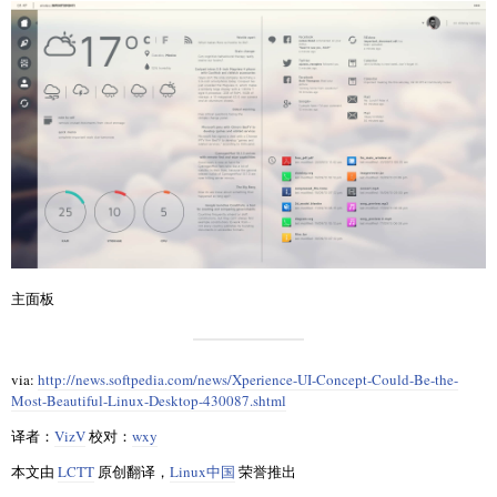
主面板
via:
http://news.softpedia.com/news/Xperience-UI-Concept-Could-Be-the-
Most-Beautiful-Linux-Desktop-430087.shtml
译者：
VizV
校对：
wxy
本文由
LCTT
原创翻译，
Linux中国
荣誉推出