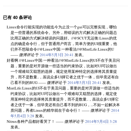
已有 40 条评论
Linux命令行能实现的功能迄今为止没一个gui可以完整实现，哪怕
是一些普通的系统命令。另外，用错误的方式解决正确的问题总
比用正确的方式解决错误的问题好。//@SCUT无运衡:Linux的优
点的确是命令行，但于普通用户而言，简单方便的UI很重要，他
们并不想敲命令//@Linux中国:一种看法//@MintLife:Linux的U
——
微博评论
于
2014年5月3日 20:41
发表。
好看啊 //@Linux中国:一种看法//@MintLife:Linux的UI不在于美丑问
题，重要的是对开源做一些适当的约束协议，比如对UI可以做出
一个艰难却又聪慧的选择，规定使用某种特定的选择将其质量提
升，而不是数量..，虽说众多UI择它者之优于一体，但毕竟还有自
己看不到的BUG ——
微博评论
于
2014年5月3日 20:41
发表。
MintLife:Linux的UI不在于美丑问题，重要的是对开源做一些适当的
约束协议，比如对UI可以做出一个艰难却又聪慧的选择，规定使
用某种特定的选择将其质量提升，而不是数量..，虽说众多UI择它
者之优于一体，但毕竟还有自己看不到的BUG，...不如一起解决本
质问题，再者Linux的精华就在于命令行！ ——
微博评论
于
2014
年5月4日 3:28
发表。
Nitrux各种产品都好看哭了！ ——
微博评论
于
2014年5月4日 3:28
发表。