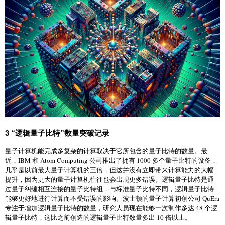
3 “逻辑量子比特”数量突破记录
量子计算机能完成多复杂的计算取决于它所包含的量子比特的数量。最
近，IBM 和 Atom Computing 公司推出了拥有 1000 多个量子比特的设备，
几乎是以前最大量子计算机的三倍，但这并没有立即带来计算能力的大幅
提升，因为更大的量子计算机往往也会出现更多错误。逻辑量子比特是通
过量子纠缠相互连接的量子比特组，与标准量子比特不同，逻辑量子比特
能够更好地进行计算而不受错误的影响。波士顿的量子计算初创公司 QuEra
专注于增加逻辑量子比特的数量，研究人员现在能够一次制作多达 48 个逻
辑量子比特，这比之前创造的逻辑量子比特数量多出 10 倍以上。