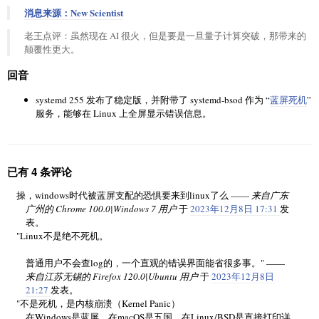
消息来源：New Scientist
老王点评：虽然现在 AI 很火，但是要是一旦量子计算突破，那带来的
颠覆性更大。
回音
systemd 255 发布了稳定版，并附带了 systemd-bsod 作为 “
蓝屏死机
”
服务，能够在 Linux 上全屏显示错误信息。
已有 4 条评论
操，windows时代被蓝屏支配的恐惧要来到linux了么 ——
来自广东
广州的 Chrome 100.0|Windows 7 用户
于
2023年12月8日 17:31
发
表。
"Linux不是绝不死机。
普通用户不会查log的，一个直观的错误界面能省很多事。" ——
来自江苏无锡的 Firefox 120.0|Ubuntu 用户
于
2023年12月8日
21:27
发表。
"不是死机，是内核崩溃（Kernel Panic）
在Windows是蓝屏，在macOS是五国，在Linux/BSD是直接打印详