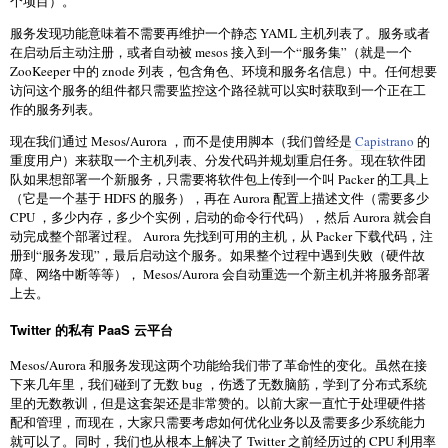
个项目）。
服务发现功能意味着不需要再维护一个静态 YAML 主机列表了。服务或者
在启动后主动注册，或者自动被 mesos 接入到一个“服务集”（就是一个
ZooKeeper 中的 znode 列表，包含角色、环境和服务名信息）中。任何想要
访问这个服务的组件都只需要监控这个路径就可以实时获取到一个正在工
作的服务列表。
现在我们通过 Mesos/Aurora ，而不是使用脚本（我们曾经是
Capistrano
的
重度用户）来获取一个主机列表、分发代码并规划重启任务。现在软件团
队如果想部署一个新服务，只需要将软件包上传到一个叫 Packer 的工具上
（它是一个基于 HDFS 的服务），再在 Aurora 配置上描述文件（需要多少
CPU ，多少内存，多少个实例，启动的命令行代码），然后 Aurora 就会自
动完成整个部署过程。 Aurora 先找到可用的主机，从 Packer 下载代码，注
册到“服务发现”，最后启动这个服务。如果整个过程中遇到失败（硬件故
障、网络中断等等）， Mesos/Aurora 会自动重选一个新主机并将服务部署
上去。
Twitter 的私有 PaaS 云平台
Mesos/Aurora 和服务发现这两个功能给我们带了革命性的变化。虽然在接
下来几年里，我们碰到了无数 bug ，伤透了无数脑筋，学到了分布式系统
里的无数教训，但是这套架还是非常赞的。以前大家一直忙于处理硬件搭
配和管理，而现在，大家只需要考虑如何优化业务以及需要多少系统能力
就可以了。同时，我们也从根本上解决了 Twitter 之前经历过的 CPU 利用率