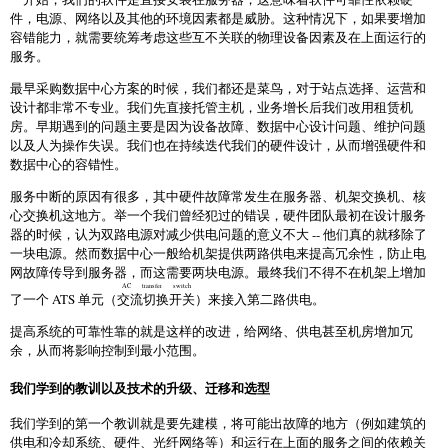
件，电源、网络以及其他的环境因素都是威胁。这种情况下，如果要增加
容错能力，就需要统筹考虑这些互不关联的物理设备因素及在上面运行的
服务。
最早采购数据中心方案的时候，我们都还是菜鸟，对于站点选择、运营和
设计都非常不专业。我们先直接托管主机，业务增长后我们改用租赁机
房。早期遇到的问题主要是因为设备故障、数据中心设计问题、维护问题
以及人为操作失误。我们也在持续迭代我们的硬件设计，从而增强硬件和
数据中心的容错性。
服务中断的原因有很多，其中硬件故障常发生在服务器、机架交换机、核
心交换机这地方。举一个我们曾经犯过的错误，硬件团队最初在设计服务
器的时候，认为双路电源对减少供电问题的意义不大 -- 他们真的就移除了
一块电源。然而数据中心一般给机架提供两路供电来提高冗余性，防止电
网故障传导到服务器，而这需要两块电源。最终我们不得不在机架上增加
AC transfer switch
了一个 ATS 单元（
交流切换开关
）来接入第二路供电。
提高系统的可靠性靠的就是这样的改进，给网络、供电甚至机房增加冗
余，从而将影响控制到最小范围。
我们学到的教训以及技术的升级、迁移和选型
我们学到的第一个教训就是要先建模，将可能出故障的地方（例如建筑的
供电和冷却系统、硬件、光纤网络等）和运行在上面的服务之间的依赖关