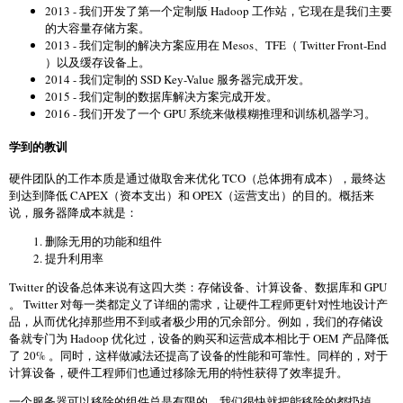
2013 - 我们开发了第一个定制版 Hadoop 工作站，它现在是我们主要
的大容量存储方案。
2013 - 我们定制的解决方案应用在 Mesos、TFE（ Twitter Front-End
）以及缓存设备上。
2014 - 我们定制的 SSD Key-Value 服务器完成开发。
2015 - 我们定制的数据库解决方案完成开发。
2016 - 我们开发了一个 GPU 系统来做模糊推理和训练机器学习。
学到的教训
硬件团队的工作本质是通过做取舍来优化 TCO（总体拥有成本），最终达
到达到降低 CAPEX（资本支出）和 OPEX（运营支出）的目的。概括来
说，服务器降成本就是：
删除无用的功能和组件
提升利用率
Twitter 的设备总体来说有这四大类：存储设备、计算设备、数据库和 GPU
。 Twitter 对每一类都定义了详细的需求，让硬件工程师更针对性地设计产
品，从而优化掉那些用不到或者极少用的冗余部分。例如，我们的存储设
备就专门为 Hadoop 优化过，设备的购买和运营成本相比于 OEM 产品降低
了 20% 。同时，这样做减法还提高了设备的性能和可靠性。同样的，对于
计算设备，硬件工程师们也通过移除无用的特性获得了效率提升。
一个服务器可以移除的组件总是有限的，我们很快就把能移除的都扔掉