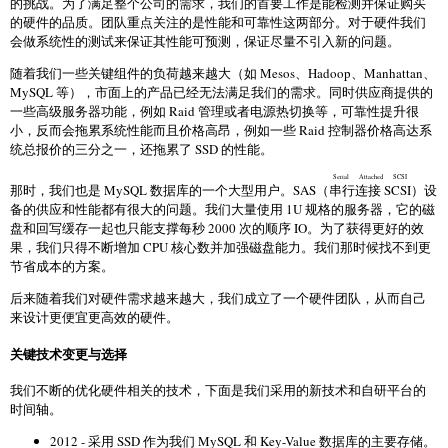
的挑战。为了满足整个公司的需求，我们的首要工作是能检测并保证购买
的硬件的品质。团队重点关注的是性能和可靠性这两部分。对于硬件我们
会做系统性的测试来保证其性能可预测，保证尽量不引入新的问题。
随着我们一些关键组件的负荷越来越大（如 Mesos、Hadoop、Manhattan、
MySQL 等），市面上的产品已经无法满足我们的需求。同时供应商提供的
一些高级服务器功能，例如 Raid 管理或者电源热切换等，可靠性提升很
小，反而会拖累系统性能而且价格高昂，例如一些 Raid 控制器价格高达系
统总报价的三分之一，还拖累了 SSD 的性能。
Serial Attached SCSI
那时，我们也是 MySQL 数据库的一个大型用户。SAS（
串行连接 SCSI
）设
备的供应和性能都有很大的问题。我们大量使用 1U 规格的服务器，它的磁
盘和回写缓存一起也只能支撑每秒 2000 次的顺序 IO。为了获得更好的效
果，我们只得不断增加 CPU 核心数并加强磁盘能力。我们那时候找不到更
节省成本的方案。
后来随着我们对硬件需求越来越大，我们成立了一个硬件团队，从而自己
来设计更便宜更高效的硬件。
关键技术变更与选择
我们不断的优化硬件相关的技术，下面是我们采用的新技术和自研平台的
时间轴。
2012 - 采用 SSD 作为我们 MySQL 和 Key-Value 数据库的主要存储。