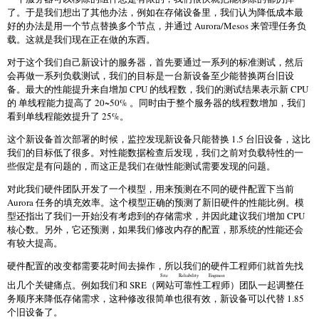
了。于是我们想出了其他办法，例如在存储设备里，我们认为降低成本最
好的办法是用一个节点替换多个节点，并通过 Aurora/Mesos 来管理任务负
载。这就是我们现在正在做的东西。
对于这个我们自己新设计的服务器，首先要通过一系列的标准测试，然后
会再做一系列负载测试，我们的目标是一台新设备至少能替换两台旧设
备。最大的性能提升来自增加 CPU 的线程数，我们的测试结果表示新 CPU
的 单线程能力提高了 20~50% 。同时由于整个服务器的线程数增加，我们
看到单线程能效提升了 25%。
这个新设备首次部署的时候，监控发现新设备只能替换 1.5 台旧设备，这比
我们的目标低了很多。对性能数据检查后发现，我们之前对负载特性的一
些假定是有问题的，而这正是我们在做性能测试需要发现的问题。
对此我们硬件团队开发了一个模型，用来预测在不同的硬件配置下当前
Aurora 任务的填充效率。这个模型正确的预测了新旧硬件的性能比例。模
型还指出了我们一开始没有考虑到的存储需求，并因此建议我们增加 CPU
核心数。另外，它还预测，如果我们修改内存的配置，那系统的性能还会
有较大提高。
硬件配置的改变都需要花时间去操作，所以我们的硬件工程师们就首先找
Site Reliability Engineer
出几个关键痛点。例如我们和 SRE（
网站可靠性工程师
）团队一起调整任
务顺序来降低存储需求，这种修改很简单也很有效，新设备可以代替 1.85
个旧设备了。