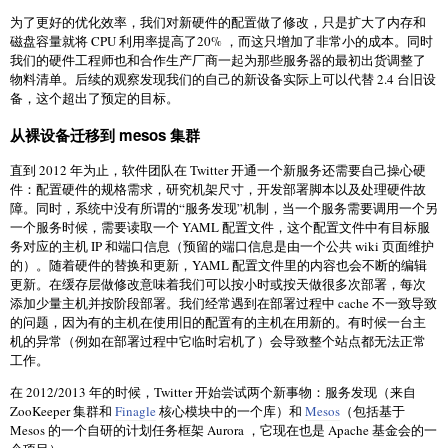
为了更好的优化效率，我们对新硬件的配置做了修改，只是扩大了内存和
磁盘容量就将 CPU 利用率提高了20% ，而这只增加了非常小的成本。同时
我们的硬件工程师也和合作生产厂商一起为那些服务器的最初出货调整了
物料清单。后续的观察发现我们的自己的新设备实际上可以代替 2.4 台旧设
备，这个超出了预定的目标。
从裸设备迁移到 mesos 集群
直到 2012 年为止，软件团队在 Twitter 开通一个新服务还需要自己操心硬
件：配置硬件的规格需求，研究机架尺寸，开发部署脚本以及处理硬件故
障。同时，系统中没有所谓的“服务发现”机制，当一个服务需要调用一个另
一个服务时候，需要读取一个 YAML 配置文件，这个配置文件中有目标服
务对应的主机 IP 和端口信息（预留的端口信息是由一个公共 wiki 页面维护
的）。随着硬件的替换和更新，YAML 配置文件里的内容也会不断的编辑
更新。在缓存层做修改意味着我们可以按小时或按天做很多次部署，每次
添加少量主机并按阶段部署。我们经常遇到在部署过程中 cache 不一致导致
的问题，因为有的主机在使用旧的配置有的主机在用新的。有时候一台主
机的异常（例如在部署过程中它临时宕机了）会导致整个站点都无法正常
工作。
在 2012/2013 年的时候，Twitter 开始尝试两个新事物：服务发现（来自
ZooKeeper 集群和
Finagle
核心模块中的一个库）和
Mesos
（包括基于
Mesos 的一个自研的计划任务框架 Aurora ，它现在也是 Apache 基金会的一