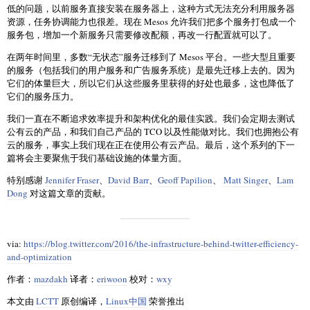
低的问题，以前服务直接安装在服务器上，这种方式无法充分利用服务器
资源，任务协调能力也很差。现在 Mesos 允许我们把多个服务打包成一个
服务包，增加一个新服务只需要修改配额，再改一行配置就可以了。
在两年时间里，多数“无状态”服务迁移到了 Mesos 平台。一些大型且重要
的服务（包括我们的用户服务和广告服务系统）是最先迁移上去的。因为
它们的体量巨大，所以它们从这些服务里获得的好处也最多，这也降低了
它们的服务压力。
我们一直在不断追求效率提升和架构优化的最佳实践。我们会定期去测试
公有云的产品，和我们自己产品的 TCO 以及性能做对比。我们也拥抱公有
云的服务，事实上我们现在正在使用公有云产品。最后，这个系列的下一
篇将会主要聚焦于我们基础设施的体量方面。
特别感谢
Jennifer Fraser
、
David Barr
、
Geoff Papilion
、
Matt Singer
、
Lam
Dong
对这篇文章的贡献。
via:
https://blog.twitter.com/2016/the-infrastructure-behind-twitter-efficiency-
and-optimization
作者：
mazdakh
译者：
eriwoon
校对：
wxy
本文由
LCTT
原创编译，
Linux中国
荣誉推出