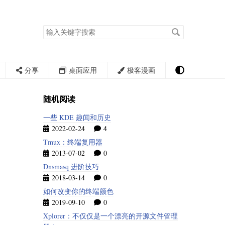
搜
索
关
键
字
分享
桌面应用
极客漫画
随机阅读
一些 KDE 趣闻和历史
2022-02-24
4
Tmux：终端复用器
2013-07-02
0
Dnsmasq 进阶技巧
2018-03-14
0
如何改变你的终端颜色
2019-09-10
0
Xplorer：不仅仅是一个漂亮的开源文件管理