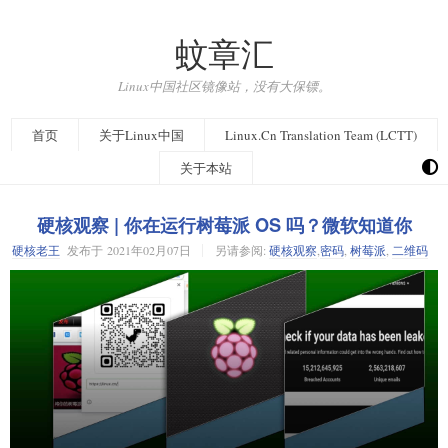
蚊章汇
Linux中国社区镜像站，没有大保镖。
首页
关于Linux中国
Linux.Cn Translation Team (LCTT)
关于本站
硬核观察 | 你在运行树莓派 OS 吗？微软知道你
硬核老王
发布于
2021年02月07日
另请参阅:
硬核观察
,
密码
,
树莓派
,
二维码