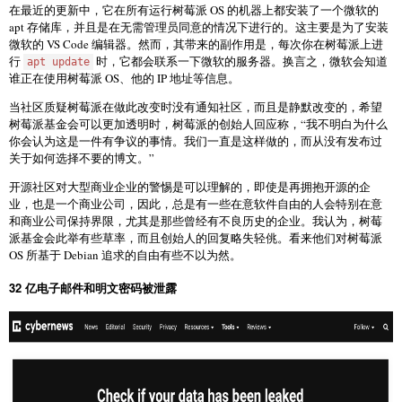
在最近的更新中，它在所有运行树莓派 OS 的机器上都安装了一个微软的
apt 存储库，并且是在无需管理员同意的情况下进行的。这主要是为了安装
微软的 VS Code 编辑器。然而，其带来的副作用是，每次你在树莓派上进
行
时，它都会联系一下微软的服务器。换言之，微软会知道
apt update
谁正在使用树莓派 OS、他的 IP 地址等信息。
当社区质疑树莓派在做此改变时没有通知社区，而且是静默改变的，希望
树莓派基金会可以更加透明时，树莓派的创始人回应称，“我不明白为什么
你会认为这是一件有争议的事情。我们一直是这样做的，而从没有发布过
关于如何选择不要的博文。”
开源社区对大型商业企业的警惕是可以理解的，即使是再拥抱开源的企
业，也是一个商业公司，因此，总是有一些在意软件自由的人会特别在意
和商业公司保持界限，尤其是那些曾经有不良历史的企业。我认为，树莓
派基金会此举有些草率，而且创始人的回复略失轻佻。看来他们对树莓派
OS 所基于 Debian 追求的自由有些不以为然。
32 亿电子邮件和明文密码被泄露