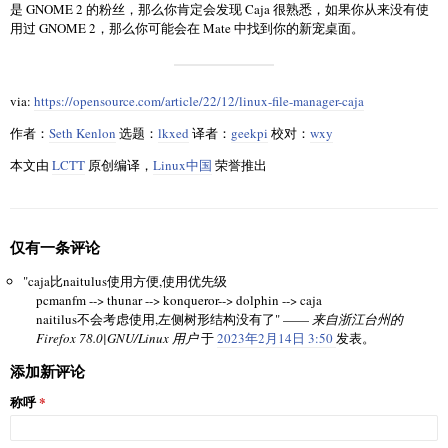
是 GNOME 2 的粉丝，那么你肯定会发现 Caja 很熟悉，如果你从来没有使
用过 GNOME 2，那么你可能会在 Mate 中找到你的新宠桌面。
via:
https://opensource.com/article/22/12/linux-file-manager-caja
作者：
Seth Kenlon
选题：
lkxed
译者：
geekpi
校对：
wxy
本文由
LCTT
原创编译，
Linux中国
荣誉推出
仅有一条评论
"caja比naitulus使用方便,使用优先级
pcmanfm --> thunar --> konqueror--> dolphin --> caja
naitilus不会考虑使用,左侧树形结构没有了" ——
来自浙江台州的
Firefox 78.0|GNU/Linux 用户
于
2023年2月14日 3:50
发表。
添加新评论
称呼