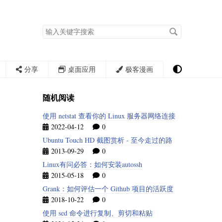
搜
索
关
键
字
分享
桌面应用
极客漫画
随机阅读
使用 netstat 查看你的 Linux 服务器网络连接
2022-04-12
0
Ubuntu Touch HD 截图赏析 - 至今走过的路
2013-09-29
0
Linux有问必答：如何安装autossh
2015-05-18
0
Grank：如何评估一个 Github 项目的活跃度
2018-10-22
0
使用 sed 命令进行复制、剪切和粘贴