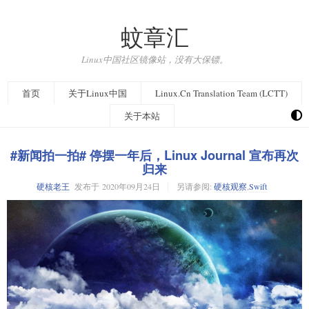
蚊章汇
Linux中国社区镜像站，没有大保镖。
首页
关于Linux中国
Linux.Cn Translation Team (LCTT)
关于本站
#新闻拍一拍# 停摆一年后，Linux Journal 宣布再次
归来
硬核老王
发布于
2020年09月24日
另请参阅:
硬核观察
,
Swift