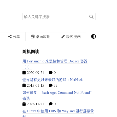
搜
索
关
键
字
分享
桌面应用
极客漫画
随机阅读
用 Portainer.io 来监控和管理 Docker 容器
（1）
2020-09-21
0
也许是有史以来最好的游戏：NetHack
2015-01-15
37
如何修复：“bash wget Command Not Found”
错误
2022-11-21
0
在 Linux 中使用 OBS 和 Wayland 进行屏幕录
制