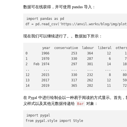
数据可在线获得，并可使用 pandas 导入：
import pandas as pd

现在我们可以继续进行了。。数据如下所示：
        year  conservative  labour  liberal  others
0       1966           253     364       12       1

1       1970           330     287        6       7

2   Feb 1974           297     301       14      18

..       ...           ...     ...      ...     ...

12      2015           330     232        8      80

13      2017           317     262       12      59

在 Pygal 中进行绘制会以一种易于阅读的方式显示。首
义样式以及其他元数据传递给
对象：
Bar
import pygal

from pygal.style import Style
