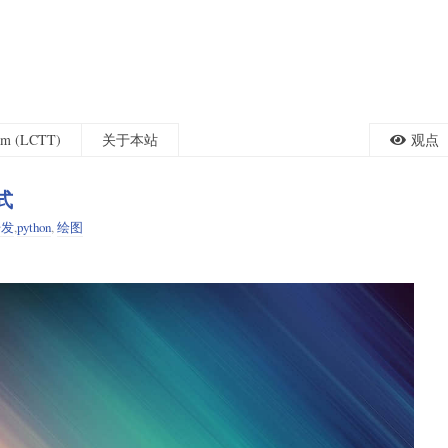
eam (LCTT)
关于本站
观点
式
开发
,
python
,
绘图