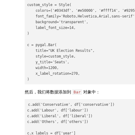
custom_style = Style(

    colors=('#0343df', '#e50000', '#ffff14', '#92959
    font_family='Roboto,Helvetica,Arial,sans-serif',
    background='transparent',

    label_font_size=14,

)

c = pygal.Bar(

    title="UK Election Results",

    style=custom_style,

    y_title='Seats',

    width=1200,

    x_label_rotation=270,

然后，我们将数据添加到
对象中：
Bar
c.add('Conservative', df['conservative'])

c.add('Labour', df['labour'])

c.add('Liberal', df['liberal'])

c.add('Others', df['others'])
