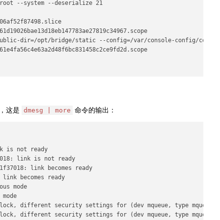
root --system --deserialize 21

06af52f87498.slice

61d19026bae13d18eb147783ae27819c34967.scope

ublic-dir=/opt/bridge/static --config=/var/console-config/console
61e4fa56c4e63a2d48f6bc831458c2ce9fd2d.scope

如，这是
命令的输出：
dmesg | more
k is not ready

018: link is not ready

1f37018: link becomes ready

 link becomes ready

us mode

mode

lock, different security settings for (dev mqueue, type mqueue)

lock, different security settings for (dev mqueue, type mqueue)
