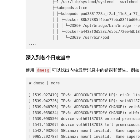
           ├─1 /usr/lib/systemd/systemd --switched-
           ├─kubepods.slice

           │ ├─kubepods-pod3881728a_f2af_11e8_af77_
           │ │ ├─docker-88b27385f4bae77bba834fbd60a
           │ │ │ └─23860 /opt/bridge/bin/bridge --p
           │ │ └─docker-a4433f0d523c7e5bc772ee4db18
           │ │   └─23639 /usr/bin/pod

....
深入到各个日志当中
使用
可以找出内核最新消息中的错误和警告。例
dmesg
# dmesg | more

....

[ 1539.027419] IPv6: ADDRCONF(NETDEV_UP): eth0: lin
[ 1539.042726] IPv6: ADDRCONF(NETDEV_UP): veth61f37
[ 1539.048706] IPv6: ADDRCONF(NETDEV_CHANGE): veth6
[ 1539.055034] IPv6: ADDRCONF(NETDEV_CHANGE): eth0:
[ 1539.098550] device veth61f37018 entered promiscuo
[ 1541.450207] device veth61f37018 left promiscuous 
[ 1542.493266] SELinux: mount invalid.  Same superb
[ 9965.292788] SELinux: mount invalid.  Same superb