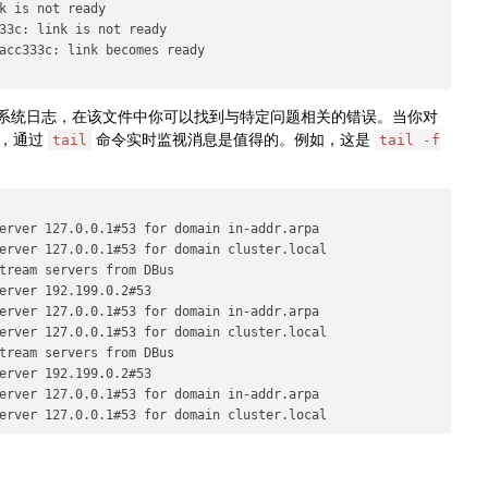
k is not ready

33c: link is not ready

acc333c: link becomes ready

ux 系统日志，在该文件中你可以找到与特定问题相关的错误。当你对
时，通过
命令实时监视消息是值得的。例如，这是
tail
tail -f
erver 127.0.0.1#53 for domain in-addr.arpa

erver 127.0.0.1#53 for domain cluster.local

tream servers from DBus

erver 192.199.0.2#53

erver 127.0.0.1#53 for domain in-addr.arpa

erver 127.0.0.1#53 for domain cluster.local

tream servers from DBus

erver 192.199.0.2#53

erver 127.0.0.1#53 for domain in-addr.arpa

erver 127.0.0.1#53 for domain cluster.local