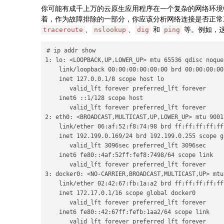
你可能有成千上万的云原生应用程序在一个复杂的网络环境
着，作为故障排除的一部分，你应该分析网络连接是否正常工作
、
、
和
等。例如，
traceroute
nslookup
dig
ping
# ip addr show

1: lo: <LOOPBACK,UP,LOWER_UP> mtu 65536 qdisc noque
    link/loopback 00:00:00:00:00:00 brd 00:00:00:00:
    inet 127.0.0.1/8 scope host lo

       valid_lft forever preferred_lft forever

    inet6 ::1/128 scope host

       valid_lft forever preferred_lft forever

2: eth0: <BROADCAST,MULTICAST,UP,LOWER_UP> mtu 9001
    link/ether 06:af:52:f8:74:98 brd ff:ff:ff:ff:ff:
    inet 192.199.0.169/24 brd 192.199.0.255 scope g
       valid_lft 3096sec preferred_lft 3096sec

    inet6 fe80::4af:52ff:fef8:7498/64 scope link

       valid_lft forever preferred_lft forever

3: docker0: <NO-CARRIER,BROADCAST,MULTICAST,UP> mtu
    link/ether 02:42:67:fb:1a:a2 brd ff:ff:ff:ff:ff:
    inet 172.17.0.1/16 scope global docker0

       valid_lft forever preferred_lft forever

    inet6 fe80::42:67ff:fefb:1aa2/64 scope link

       valid_lft forever preferred_lft forever
