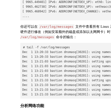
[ 9965.449401] IPv6: ADDRCONF(NETDEV_UP): eth0: lin
[ 9965.462738] IPv6: ADDRCONF(NETDEV_UP): vetheacc3
[ 9965.468942] IPv6: ADDRCONF(NETDEV_CHANGE): vethe
....
你还可以在
文件中查看所有 Lin
/var/log/messages
硬件进行修改（例如安装额外的磁盘或添加以太网网卡）
命令的输出：
/var/log/messages
# tail -f /var/log/messages

Dec  1 13:20:33 bastion dnsmasq[30201]: using names
Dec  1 13:20:33 bastion dnsmasq[30201]: using names
Dec  1 13:21:03 bastion dnsmasq[30201]: setting ups
Dec  1 13:21:03 bastion dnsmasq[30201]: using names
Dec  1 13:21:03 bastion dnsmasq[30201]: using names
Dec  1 13:21:03 bastion dnsmasq[30201]: using names
Dec  1 13:21:33 bastion dnsmasq[30201]: setting ups
Dec  1 13:21:33 bastion dnsmasq[30201]: using names
Dec  1 13:21:33 bastion dnsmasq[30201]: using names
Dec  1 13:21:33 bastion dnsmasq[30201]: using names
分析网络功能