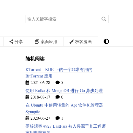
搜
索
关
键
字
分享
桌面应用
极客漫画
随机阅读
KTorrent：KDE 上的一个非常有用的
BitTorrent 应用
2021-06-28
5
使用 Kafka 和 MongoDB 进行 Go 异步处理
2018-08-17
0
在 Ubuntu 中使用轻量的 Apt 软件包管理器
Synaptic
2020-06-27
1
硬核观察 #927 LastPass 被入侵源于其工程师
家用电脑被黑