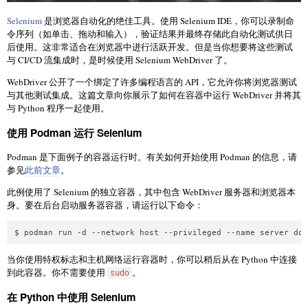
Selenium
是浏览器自动化的绝佳工具。使用 Selenium IDE，你可以录制命
令序列（如单击、拖动和输入），验证结果并最终存储此自动化测试供日
后使用。这非常适合在浏览器中进行活跃开发。但是当你想要将这些测试
与 CI/CD 流集成时，是时候使用 Selenium WebDriver 了。
WebDriver 公开了一个绑定了许多编程语言的 API，它允许你将浏览器测试
与其他测试集成。这篇文章向你展示了如何在容器中运行 WebDriver 并将其
与 Python 程序一起使用。
使用 Podman 运行 Selenium
Podman 是下面例子的容器运行时。有关如何开始使用 Podman 的信息，请
参见
此前文章
。
此例使用了 Selenium 的独立容器，其中包含 WebDriver 服务器和浏览器本
身。要在后台启动服务器容器，请运行以下命令：
$ podman run -d --network host --privileged --name server doc
当你使用特权标志和主机网络运行容器时，你可以稍后从在 Python 中连接
到此容器。你不需要使用
。
sudo
在 Python 中使用 Selenium