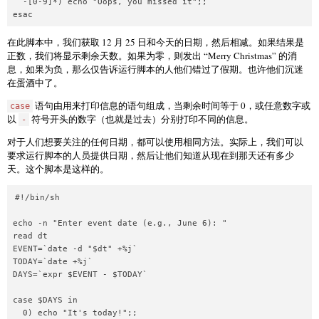
  -[0-9]*) echo "Oops, you missed it";;

esac
在此脚本中，我们获取 12 月 25 日和今天的日期，然后相减。如果结果是
正数，我们将显示剩余天数。如果为零，则发出 “Merry Christmas” 的消
息，如果为负，那么仅告诉运行脚本的人他们错过了假期。也许他们沉迷
在蛋酒中了。
语句由用来打印信息的语句组成，当剩余时间等于 0，或任意数字或
case
以
符号开头的数字（也就是过去）分别打印不同的信息。
-
对于人们想要关注的任何日期，都可以使用相同方法。实际上，我们可以
要求运行脚本的人员提供日期，然后让他们知道从现在到那天还有多少
天。这个脚本是这样的。
#!/bin/sh

echo -n "Enter event date (e.g., June 6): "

read dt

EVENT=`date -d "$dt" +%j`

TODAY=`date +%j`

DAYS=`expr $EVENT - $TODAY`

case $DAYS in

  0) echo "It's today!";;
