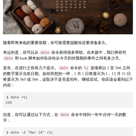
随着即将来临的重要假期，你可能需要提醒你还要准备多久。
幸运的是，你可以从
命令获得很多帮助。在本篇中，我们将研究
date
和 bash 脚本如何告诉你从今天到你预期的事件之间有多少天。
date
首先，在进行之前有几个提示。
命令的
选项将以 1 至 366 之间
date
%j
的数字显示当前日期。如你所想的一样，1 月 1 日将显示为 1，12 月 31 日
将显示为 365 或 366，这取决于是否是闰年。继续尝试。你应该会看到以下
内容：
$ date +%j

339
但是，你可以通过以下方式，在
命令中得到一年中
任何
一天的数
date
字：
$ date -d "Mar 18" +%j
