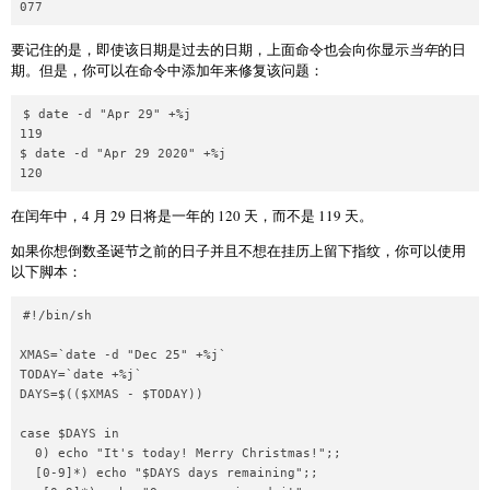
077
要记住的是，即使该日期是过去的日期，上面命令也会向你显示
当年
的日
期。但是，你可以在命令中添加年来修复该问题：
$ date -d "Apr 29" +%j

119

$ date -d "Apr 29 2020" +%j

120
在闰年中，4 月 29 日将是一年的 120 天，而不是 119 天。
如果你想倒数圣诞节之前的日子并且不想在挂历上留下指纹，你可以使用
以下脚本：
#!/bin/sh

XMAS=`date -d "Dec 25" +%j`

TODAY=`date +%j`

DAYS=$(($XMAS - $TODAY))

case $DAYS in

  0) echo "It's today! Merry Christmas!";;

  [0-9]*) echo "$DAYS days remaining";;
