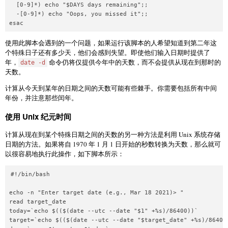
  [0-9]*) echo "$DAYS days remaining";;

  -[0-9]*) echo "Oops, you missed it";;

esac
使用此脚本会遇到的一个问题，如果运行该脚本的人希望知道到第二年这
个特殊日子还有多少天，他们会感到失望。即使他们输入日期时提供了
年，
命令仍将仅提供今年中的天数，而不会提供从现在到那时的
date -d
天数。
计算从今天到某年的日期之间的天数可能有些棘手。你需要包括所有中间
年份，并注意那些闰年。
使用 Unix 纪元时间
计算从现在到某个特殊日期之间的天数的另一种方法是利用 Unix 系统存储
日期的方法。如果将自 1970 年 1 月 1 日开始的秒数转换为天数，那么就可
以很容易地执行此操作，如下脚本所示：
#!/bin/bash

echo -n "Enter target date (e.g., Mar 18 2021)> "

read target_date

today=`echo $(($(date --utc --date "$1" +%s)/86400))`

target=`echo $(($(date --utc --date "$target_date" +%s)/86400)