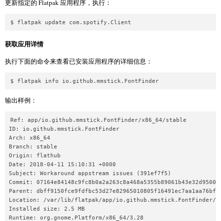
更新指定的 Flatpak 应用程序，执行：
$ flatpak update com.spotify.Client
获取应用详情
执行下面的命令来查看已安装应用程序的详细信息：
$ flatpak info io.github.mmstick.FontFinder
输出样例：
Ref: app/io.github.mmstick.FontFinder/x86_64/stable

ID: io.github.mmstick.FontFinder

Arch: x86_64

Branch: stable

Origin: flathub

Date: 2018-04-11 15:10:31 +0000

Subject: Workaround appstream issues (391ef7f5)

Commit: 07164e84148c9fc8b0a2a263c8a468a5355b89061b43e32d95008f
Parent: dbff9150fce9fdfbc53d27e82965010805f16491ec7aa1aa76bf24
Location: /var/lib/flatpak/app/io.github.mmstick.FontFinder/x
Installed size: 2.5 MB

Runtime: org.gnome.Platform/x86_64/3.28