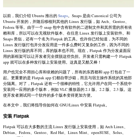
以前，我们介绍 Ubuntu 推出的
Snaps
。Snaps 是由 Canonical 公司为
Ubuntu 开发的，并随后移植到其他的 Linux 发行版，如 Arch、Gentoo、
Fedora 等等。由于一个 snap 包中含有软件的二进制文件和其所需的所有依
赖和库，所以可以在无视软件版本、在任意 Linux 发行版上安装软件。和
Snaps 类似，还有一个名为 Flatpak 的工具。也许你已经知道，为不同的
Linux 发行版打包并分发应用是一件多么费时又复杂的工作，因为不同的
Linux 发行版的库不同，库的版本也不同。现在，Flatpak 作为分发桌面应
用的新框架可以让开发者完全摆脱这些负担。开发者只需构建一个 Flatpak
app 就可以在多种发行版上安装使用。这真是又酷又棒！
用户也完全不用担心库和依赖的问题了，所有的东西都和 app 打包在了一
起。更重要的是 Flatpak app 们都自带沙箱，而且与宿主操作系统的其他部
分隔离。对了，Flatpak 还有一个很棒的特性，它允许用户在同一个系统中
安装同一应用的多个版本，例如 VLC 播放器的 2.1 版、2.2 版、2.3 版。这
使开发者测试同一个软件的多个版本变得更加方便。
在本文中，我们将指导你如何在 GNU/Linux 中安装 Flatpak。
安装 Flatpak
Flatpak 可以在大多数的主流 Linux 发行版上安装使用，如 Arch Linux、
Debian、Fedora、Gentoo、Red Hat、Linux Mint、openSUSE、Solus、