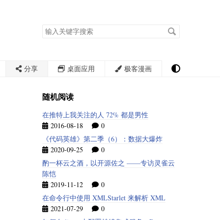
搜
索
关
键
字
分享
桌面应用
极客漫画
随机阅读
在推特上我关注的人 72% 都是男性
2016-08-18
0
《代码英雄》第二季（6）：数据大爆炸
2020-09-25
0
酌一杯云之酒，以开源佐之 ——专访灵雀云
陈恺
2019-11-12
0
在命令行中使用 XMLStarlet 来解析 XML
2021-07-29
0