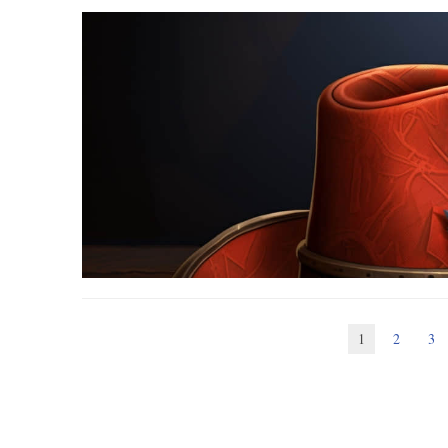
PDF
RTF
ODT
Kooha
DOCX
本文介绍了 Flathub 中可用的项目以及安装说明。
你可以通过单击网站上的安装按钮或使用以下命令手动安装 Ma
Kooha
是一个简单的屏幕录像机，具有简约的界面。你只需
Flathub
是获取和分发适用于所有 Linux 的应用的地方。它由 Fla
你可以通过单击网站上的安装按钮或手动使用以下命令来安装 “
行。
Kooha 的主要特点包括：
请阅读 “
Flatpak 入门
”。为了启用 Flathub 作为你的 Flatp
录制麦克风、桌面音频或同时录制两者
Marker 也在 fedora 的仓库中以 rpm 的形式提供。
支持 WebM、MP4、GIF 和 Matroska 格式
Flatseal
PDF Arranger
选择要录制的监视器、窗口或屏幕的一部分
Librum
多种来源选择
Flatseal
是一个图形程序，用于检查和修改 Flatpak 应用的权限
PDF Arranger
是一个小型应用，它可以帮助用户使用交互式直
可配置的保存位置、指针可见性、帧速率和延迟
应用的安全性。然而，它需要谨慎使用，因为会让你的权限
面。
Librum
是一个用于管理图书馆和阅读电子书的应用。这是
它在 Wayland 上运行得很好。
特点是：
使用起来非常简单：只需启动 Flatseal，选择一个应
其简明的界面和易于使用的功能都非常出色。
只需按重置按钮即可。
现代电子阅读器
1
2
3
请注意，该项目被标记为“潜在不安全”，因为它可以访问你
个性化和可定制的库
你可以通过单击网站上的安装按钮或手动使用以下命令来安装 Fl
图书元数据编辑
Warzone 2100
一个免费的应用内书店，拥有超过 70,000 本书
书籍在所有设备上同步
谁不喜欢经典的 Linux 游戏呢？
高亮显示书签文本搜索