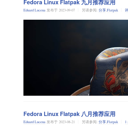
批量操作
Fedora Linux Flatpak 九月推荐应用
你可以通过单击网站上的安装按钮或手动使用以下命令来安装 S
剩余数据管理
你可以通过单击网站上的安装按钮或手动使用以下命令来安装 “Pe
Eduard Lucena
发布于
2023-09-07
另请参阅:
分享
,
Flatpak
管理远程应用
你可以通过单击网站上的安装按钮或手动使用以下命令来安装 “Wa
Marker
Pencil2D 也在 Fedora 的仓库中以 RPM 形式提供
Marker
是一个用 GTK3 编写的 MarkDown 编辑器。这
你是否使用 Flatpak 应用？Warehouse 可以让你更轻松。
Frog
Jogger
使用
scidown
对 Markdown 文档进行 HTML 和 LaTe
有一个应用，可以为你提供有关 Flatpak 应用的所有重
Frog
是一款应用，它可以帮助你从图片、网站、视频和二
Jogger
是一款适用于 Gnome Mobile 的应用，用于跟踪跑步和其他
支持 YAML 标头
这一次你很幸运！
管它的目标是 Gnome Mobile，但它在 Gnome Sh
主要特性：
文档类
能是：
在这次的首次尝试中，我们有一个有趣的应用程序，名为 “
投影仪/演示模式
提取二维码和条形码：能够快速捕获、提取并转译二
摘要部分
使用 Geoclue 位置跟踪锻炼
我们以前介绍过一个类似的应用，名为 “
Flatseal
”，但它更侧重
你可以直接拖放图像到 Frog 窗口中提取文本，无需
目录
从 Fitotrack 导出导入锻炼
支持大量语言：Frog 支持多种语言，甚至包括那些
外部文档包含
让我们看看 Warehouse 提供了哪些功能。
手动输入锻炼
隐私：Frog 使用门户网站尊重你的隐私
带有参考 ID 和标题的方程、图形、表格和清
查看锻炼详情
内部参考文献
Warehouse：概述 ⭐
请注意，该项目被标记为“潜在不安全”，因为它可以访问你
编辑锻炼
使用
KaTeX
或
MathJax
进行 TeX 数学渲染
删除锻炼
Fedora Linux Flatpak 八月推荐应用
使用
highlight.js
对代码块进行语法高亮显示
计算锻炼消耗的卡路里
Eduard Lucena
发布于
2023-08-21
另请参阅:
分享
,
Flatpak
1
使用
pandoc
灵活的导出选项
你可以通过单击网站上的安装按钮或使用以下命令手动安装 “Jo