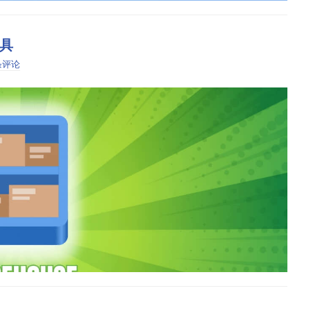
工具
量图形轻松创建手绘图形。
 条评论
tpak 提供支持，允许 Flathub 应用在几乎任何 Linux 发行版上运
的文件系统：
 提供商，请使用
flatpak 站点
上的说明。
程序和 Flatpak 远程应用。一些最重要的功能是：