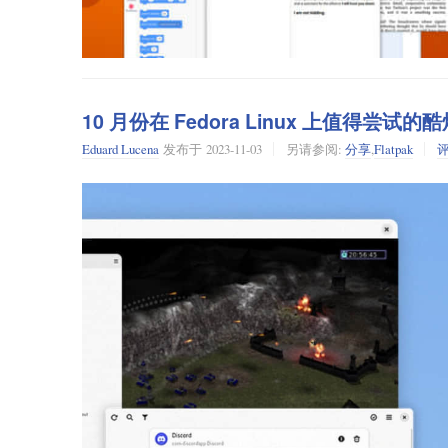
基于深度学习，为本地桌面/麦克风音频添加字幕
不需要 API 密钥、不依赖专有服务/组件、无追踪
支持调整字幕字体、字体大小，以及进行大小写转换
不确定的文本会显示为暗色（此功能可进行设置）。
10 月份在 Fedora Linux 上值得尝试的酷炫
老实说，直到最近有人推荐我才知道这个应用，我感到非常
常见情况，模型需要培训，而项目通常需要反馈。
Eduard Lucena
发布于
2023-11-03
另请参阅:
分享
,
Flatpak
本文介绍了 Flathub 中可用的项目以及安装说明。
Live Captions 需要良好的硬件才能正常运行，但不需要专业
Flathub
是获取和分发适用于所有 Linux 应用的地方。它由 Flat
行。
该项目被标记为安全，因为它不需要特殊许可：
请阅读“
Flatpak 入门
”。为了启用 flathub 作为你的 flatpa
TurboWarp
TurboWarp
是 Scratch 的修改版本。Scratch 是
我喜欢 Scratch，但自从我发现 TurboWarp 以来，我
度更快，并且内存经过优化。
你可以通过单击网站上的安装按钮或手动使用以下命令来安装 “Liv
你可以通过单击网站上的安装按钮或手动使用以下命令来安装 Tu