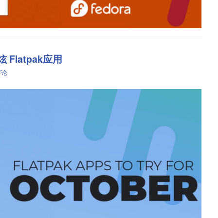
、无数据收集、不使用互联网权限
 Flatpak应用
惊讶。这对于有听力问题的人来说确实很有帮助。正如此类软件的
评论
的 GPU。
pak 提供支持，允许 Flathub 应用在几乎任何 Linux 发行版上运
k 提供商，请使用
Flatpak 站点
上的说明。
一种具有简单视觉界面的编码语言，允许年轻人创建数字故事、游戏和动画。
儿子就再也没有回头。界面更清晰，具有夜间模式，比原始 Scratch 运行速
e Caption”：
rboWarp：