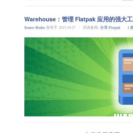
Pencil2D
Szyszka
Warehouse：管理 Flatpak 应用的强大
Pencil2D
是一个 2D 动画创建程序，可让你使用位图和矢
Szyska
是文件重命名器，具有许多有趣的功能，例如：
Sourav Rudra
发布于
2023-10-27
另请参阅:
分享
,
Flatpak
1
主要特性：
很好的性能
适用于 Linux、Mac 和 Windows
轻量设计
使用 GTK 4 创建的 GUI
支持光栅和矢量图
跨平台兼容
多种规则可自由组合：
本文介绍了 Flathub 中可用的项目以及安装说明。
自由开源
替换文字
Flathub
是获取和分发适用于所有 Linux 的应用的地方。它由 Fla
请注意，该项目被标记为“潜在不安全”，因为它可以访问你
修剪文本
行。
添加文字
请阅读 “
Flatpak 入门
”。要启用 flathub 作为你的 flatpak
添加号码
清除文本
Warehouse
将字母更改为大写/小写
自定义规则
Warehouse
是一个图形程序，用于管理已安装的 Flatpak 应用
保存规则供以后使用
能够编辑、重新排序规则和结果
查看 Flatpak 信息
处理数十万条记录
管理用户数据