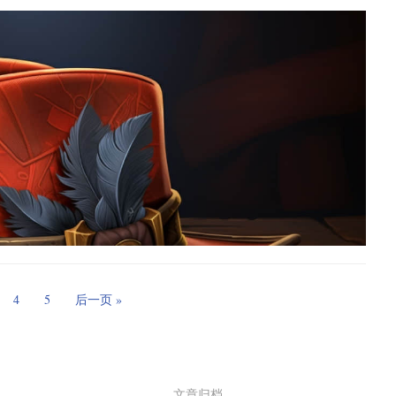
rker：
单击录制按钮即可，无需配置一堆设置。
tpak 提供支持，允许 Flathub 应用在几乎任何 Linux 发行版上运
Frog”：
ak 提供商，请参照
Flatpak 站点
上的说明。
。这是 Flatpak 世界中最常用的应用之一，它允许你提高 Flatpak
观的图形界面合并或拆分 PDF 文档并旋转、裁剪和重新排列其页
过于开放。
管理书籍和文档集合的好方法，包括对一长串格式的支持。它的一些
用，然后修改其权限即可。进行更改后重新启动应用。如果出现任何问题，
4
5
后一页 »
的文件系统：
atseal：
文章归档