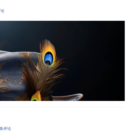
zyszka：
ncil2D”：
评论
rehouse”：
是我在 GTK 上快速写作的最爱之一。它的一些特点是：
X 转换
要信息，以及管理它的工具，这不是很好吗？
维码中提取文本。
锻炼。它是用 GTK4、Libadwaita、Rust 和 Sqlite 构建的。尽
ell 下运行得很好，而且我发现它对于保存我的统计数据非常有用。其中一些功
Warehouse
它可以帮助你管理 Flatpak 应用
”，
。
维码和条形码。
于管理 Flatpak 的权限。
进行截图。
它以前不支持的语言。
单
的主文件夹：
 条评论
gger”：