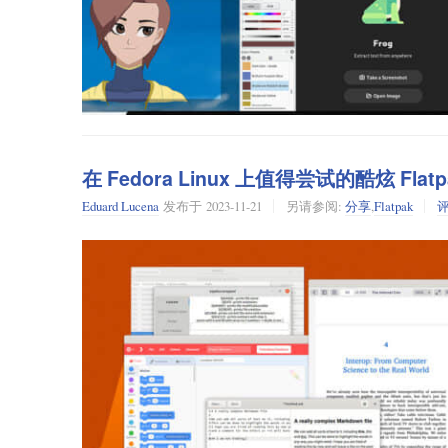
在 Fedora Linux 上值得尝试的酷炫 Flat
Eduard Lucena
发布于
2023-11-21
另请参阅:
分享
,
Flatpak
本文介绍了 Flathub 中可用的项目以及安装说明。
Flathub
就是为所有 Linux 发行版提供应用程序的平台，其由 Fla
运行。
请参阅
Flatpak 入门
，并按照
flatpak 网站
的指南激活 Flathu
Live Captions
Live Captions 是一款为 Linux 桌面提供实时
主要特性：
使用友好的界面