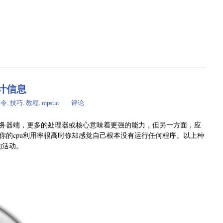
统计信息
命令
,
技巧
,
教程
,
mpstat
评论
iostat
sar
和
等工具，这些工具可以帮组我们找出系统中的问题。这
作使用不同的选项，或者根据你的需求来自定义脚本。我们都知
务器端，更多的处理器或核心意味着更强的能力，但另一方面，应
方法来完成他们的工作。
你的cpu利用率很高时你却感觉自己根本没有运行任何程序。以上种
的活动。
统计信息
 September 2014  _i686_  (2 CPU)
