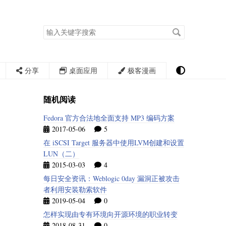
搜
索
关
键
字
分享
桌面应用
极客漫画
随机阅读
Fedora 官方合法地全面支持 MP3 编码方案
2017-05-06
5
在 iSCSI Target 服务器中使用LVM创建和设置
LUN（二）
2015-03-03
4
每日安全资讯：Weblogic 0day 漏洞正被攻击
者利用安装勒索软件
2019-05-04
0
怎样实现由专有环境向开源环境的职业转变
2018-08-31
0