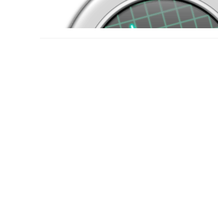
12:23:57  IST  CPU    %usr   %nice    %sys %iowait 
-p
2.使用‘
’ (处理器编号)和‘ALL’参数将会从0开始独立的
tecmint@tecmint ~ $ mpstat -P ALL

Linux 3.11.0-23-generic (tecmint.com)   Thursday 04
12:29:26  IST  CPU    %usr   %nice    %sys %iowait 
12:29:26  IST  all   37.33    0.01    4.57    2.58 
12:29:26  IST    0   37.90    0.01    4.96    2.62 
N
3.要进行‘
’次，平均每次间隔n秒的输出CPU统计信息，如
tecmint@tecmint ~ $ mpstat -P ALL 2 5

Linux 3.11.0-23-generic (tecmint.com)   Thursday 04
12:36:21  IST  CPU    %usr   %nice    %sys %iowait 
什么是mpstat
12:36:23  IST  all   53.38    0.00    2.26    0.00 
12:36:23  IST    0   46.23    0.00    1.51    0.00 