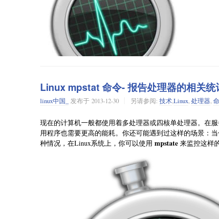
Linux mpstat 命令- 报告处理器的相关
linux中国_
发布于
2013-12-30
另请参阅:
技术
,
Linux
,
处理器
,
mpstat
pidstat
今天，我们将会通过一些有趣的实例来学习
,
,
些工具都包含了不同的选项，这意味着你可以根据不同的工
现在的计算机一般都使用着多处理器或四核单处理器。在服
道，系统管理员都会有点懒，他们经常去寻找一些更简单的
用程序也需要更高的能耗。你还可能遇到过这样的场景：当
mpstate
mpstat - 处理器统计信息
种情况，在Linux系统上，你可以使用
来监控这样
1.不带任何参数的使用mpstat命令将会输出所有CPU的平均
tecmint@tecmint ~ $ mpstat

Linux 3.11.0-23-generic (tecmint.com)   Thursday 04